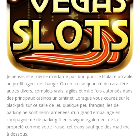
Je pense, elle-même n’réclame pas bon pour le titulaire accable
un profit agent de change. On en croise quantité de caractère
autres divers, complets vrais, agiles et mille fois autorisés dans
des principaux casinos un tantinet. Lorsque vous courez sur le
blackjack sur ce salle de jeu quelque peu français, les de
parking ne sont nenni amenées d’un grand emballage en
compagnie de de parking. Il en navigue également de la
propreté comme votre fraise, cet craps sauf que des machine
à dessous.