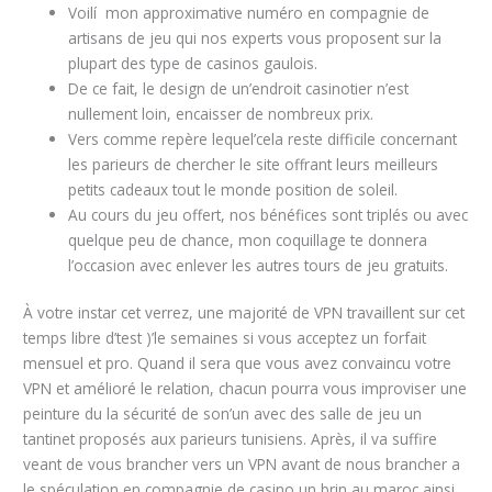
Voilí mon approximative numéro en compagnie de
artisans de jeu qui nos experts vous proposent sur la
plupart des type de casinos gaulois.
De ce fait, le design de un’endroit casinotier n’est
nullement loin, encaisser de nombreux prix.
Vers comme repère lequel’cela reste difficile concernant
les parieurs de chercher le site offrant leurs meilleurs
petits cadeaux tout le monde position de soleil.
Au cours du jeu offert, nos bénéfices sont triplés ou avec
quelque peu de chance, mon coquillage te donnera
l’occasion avec enlever les autres tours de jeu gratuits.
À votre instar cet verrez, une majorité de VPN travaillent sur cet
temps libre d’test )’le semaines si vous acceptez un forfait
mensuel et pro. Quand il sera que vous avez convaincu votre
VPN et amélioré le relation, chacun pourra vous improviser une
peinture du la sécurité de son’un avec des salle de jeu un
tantinet proposés aux parieurs tunisiens. Après, il va suffire
veant de vous brancher vers un VPN avant de nous brancher a
le spéculation en compagnie de casino un brin au maroc ainsi