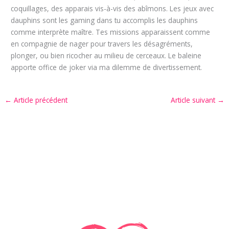
coquillages, des apparais vis-à-vis des abîmons. Les jeux avec
dauphins sont les gaming dans tu accomplis les dauphins
comme interprète maître. Tes missions apparaissent comme
en compagnie de nager pour travers les désagréments,
plonger, ou bien ricocher au milieu de cerceaux. Le baleine
apporte office de joker via ma dilemme de divertissement.
←
Article précédent
Article suivant
→