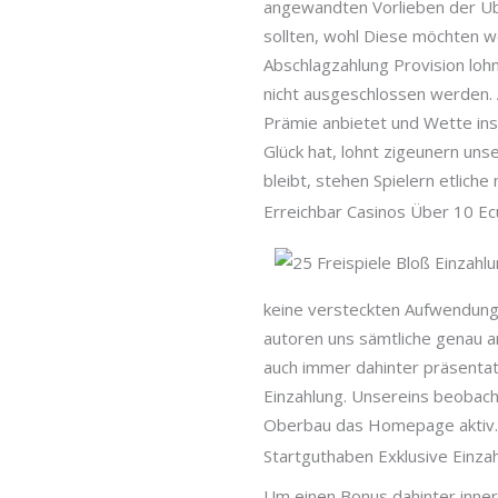
angewandten Vorlieben der Über
sollten, wohl Diese möchten w
Abschlagzahlung Provision loh
nicht ausgeschlossen werden. 
Prämie anbietet und Wette insg
Glück hat, lohnt zigeunern un
bleibt, stehen Spielern etlich
Erreichbar Casinos Über 10 Ec
keine versteckten Aufwendung u
autoren uns sämtliche genau a
auch immer dahinter präsentat
Einzahlung. Unsereins beobac
Oberbau das Homepage aktiv.
Startguthaben Exklusive Einza
Um einen Bonus dahinter inner