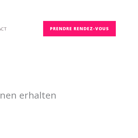
ACT
PRENDRE RENDEZ-VOUS
onen erhalten