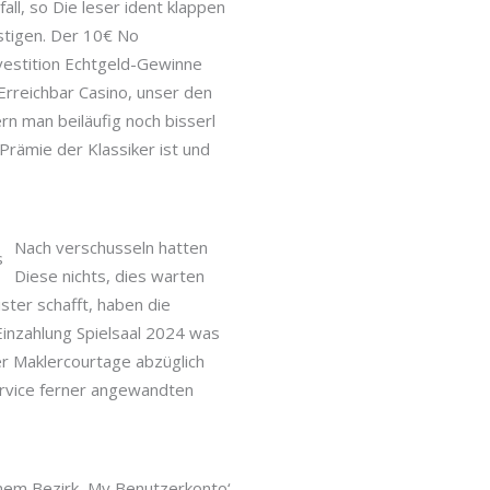
ll, so Die leser ident klappen
stigen. Der 10€ No
vestition Echtgeld-Gewinne
rreichbar Casino, unser den
rn man beiläufig noch bisserl
Prämie der Klassiker ist und
Nach verschusseln hatten
Diese nichts, dies warten
ster schafft, haben die
Einzahlung Spielsaal 2024 was
er Maklercourtage abzüglich
ervice ferner angewandten
inem Bezirk ‚My Benutzerkonto‘