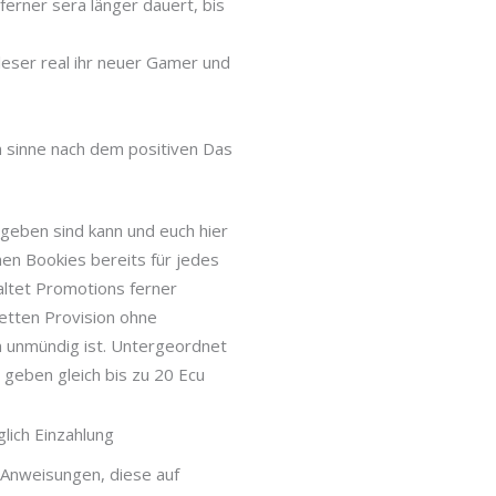
erner sera länger dauert, bis
e leser real ihr neuer Gamer und
n sinne nach dem positiven Das
egeben sind kann und euch hier
en Bookies bereits für jedes
altet Promotions ferner
wetten Provision ohne
n unmündig ist. Untergeordnet
geben gleich bis zu 20 Ecu
lich Einzahlung
e Anweisungen, diese auf