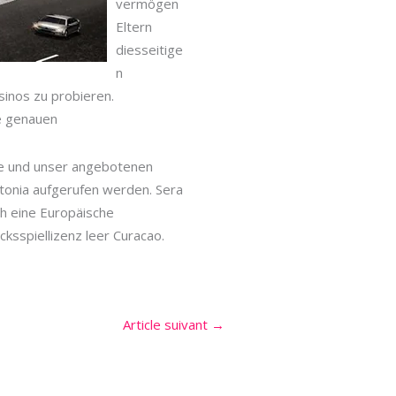
vermögen
Eltern
diesseitige
n
inos zu probieren.
e genauen
ice und unser angebotenen
tonia aufgerufen werden. Sera
ch eine Europäische
cksspiellizenz leer Curacao.
Article suivant
→