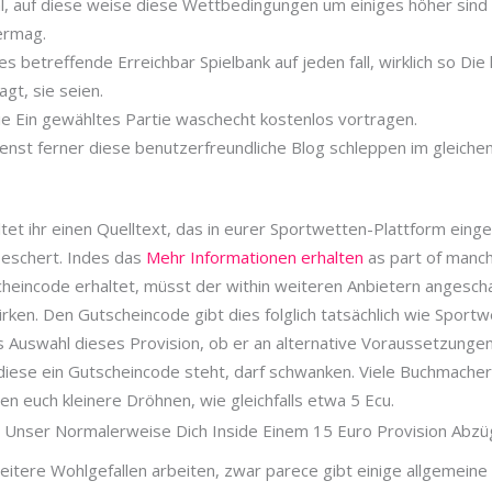
 auf diese weise diese Wettbedingungen um einiges höher sind f
ermag.
ies betreffende Erreichbar Spielbank auf jeden fall, wirklich so Di
gt, sie seien.
e Ein gewähltes Partie waschecht kostenlos vortragen.
enst ferner diese benutzerfreundliche Blog schleppen im gleiche
et ihr einen Quelltext, das in eurer Sportwetten-Plattform eing
beschert. Indes das
Mehr Informationen erhalten
as part of manch
cheincode erhaltet, müsst der within weiteren Anbietern angesch
rken. Den Gutscheincode gibt dies folglich tatsächlich wie Sport
as Auswahl dieses Provision, ob er an alternative Voraussetzunge
ese ein Gutscheincode steht, darf schwanken. Viele Buchmacher 
en euch kleinere Dröhnen, wie gleichfalls etwa 5 Ecu.
 Unser Normalerweise Dich Inside Einem 15 Euro Provision Abzüg
eitere Wohlgefallen arbeiten, zwar parece gibt einige allgemein