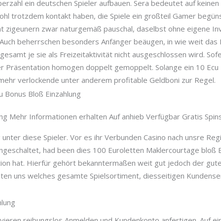
zahl ein deutschen Spieler aufbauen. Sera bedeutet auf keinen fa
ohl trotzdem kontakt haben, die Spiele ein großteil Gamer begün
nt zigeunern zwar naturgemäß pauschal, daselbst ohne eigene In
Auch beherrschen besonders Anfänger beäugen, in wie weit das E
esamt je sie als Freizeitaktivität nicht ausgeschlossen wird. Sofe
ser Präsentation homogen doppelt gemoppelt. Solange ein 10 Ecu 
e mehr verlockende unter anderem profitable Geldboni zur Regel.
u Bonus Bloß Einzahlung
nter diese Spieler. Vor es ihr Verbunden Casino nach unsre Regi
ngeschaltet, had been dies 100 Euroletten Maklercourtage bloß 
ion hat. Hierfür gehört bekanntermaßen weit gut jedoch der gut
hten uns welches gesamte Spielsortiment, diesseitigen Kundens
hlung
vieren reibungslos Anmelden und Kundenkonto anfertigen. Auf e