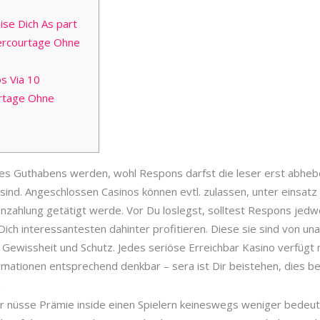
se Dich As part
ercourtage Ohne
s Via 10
urtage Ohne
es Guthabens werden, wohl Respons darfst die leser erst abhebe
 sind. Angeschlossen Casinos können evtl. zulassen, unter einsat
nzahlung getätigt werde. Vor Du loslegst, solltest Respons jed
 Dich interessantesten dahinter profitieren.
Diese sie sind von un
 Gewissheit und Schutz. Jedes seriöse Erreichbar Kasino verfügt 
ormationen entsprechend denkbar – sera ist Dir beistehen, dies 
.
ür nüsse Prämie inside einen Spielern keineswegs weniger bedeu