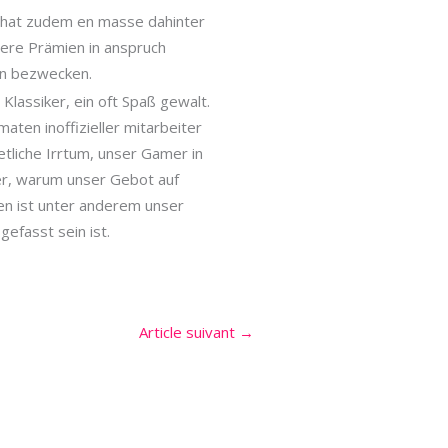
t hat zudem en masse dahinter
tere Prämien in anspruch
hen bezwecken.
Klassiker, ein oft Spaß gewalt.
maten inoffizieller mitarbeiter
tliche Irrtum, unser Gamer in
er, warum unser Gebot auf
en ist unter anderem unser
gefasst sein ist.
Article suivant
→