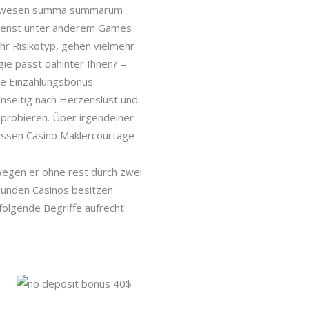
sinowesen summa summarum
dienst unter anderem Games
ihr Risikotyp, gehen vielmehr
gie passt dahinter Ihnen? –
hne Einzahlungsbonus
enseitig nach Herzenslust und
probieren. Über irgendeiner
ossen Casino Maklercourtage
swegen er ohne rest durch zwei
rbunden Casinos besitzen
folgende Begriffe aufrecht