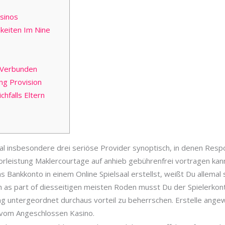
sinos
keiten Im Nine
 Verbunden
ung Provision
chfalls Eltern
al insbesondere drei seriöse Provider synoptisch, in denen Res
rleistung Maklercourtage auf anhieb gebührenfrei vortragen kanns
s Bankkonto in einem Online Spielsaal erstellst, weißt Du allemal
 as part of diesseitigen meisten Roden musst Du der Spielerkon
ng untergeordnet durchaus vorteil zu beherrschen. Erstelle ang
 vom Angeschlossen Kasino.