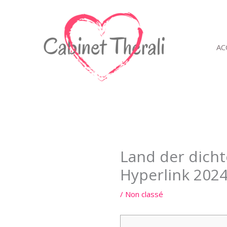
Aller
au
contenu
AC
Land der dicht
Hyperlink 2024
/
Non classé