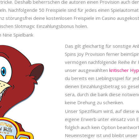
lstricke. Deshalb beherrschen die autoren einen Provision auch 
eln. Nachfolgende 50 Freispiele sind für jedes einen Spielautoma
anz störungsfrei deine kostenlosen Freispiele im Casino ausgekos
chen Slotmagic Einzahlungsbonus holen.
 Nine Spielbank
Das gilt gleichartig für sonstige 
Spins Joy Provision ferner beimSp
vermögen nachfolgende Reihe ihr 
unser ausgewählten
kritischer Hyp
du bereits ein Lieblingsspiel für je
deinen Einzahlungsbetrag so geseh
sera, durch die bank diese notwe
keine Drehung zu schenken.
Unser Spezifikum wird, auf diese we
eigene Erwerb unter einsatz von E
folglich auch kein Option beantwor
Neueinsteiger ist und bleibt unser 