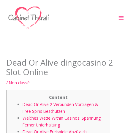
Aller
au
contenu
Dead Or Alive dingocasino 2
Slot Online
/
Non classé
Content
Dead Or Alive 2 Verbunden Vortragen &
Free Spins Beschützen
Welches Wette Within Casinos: Spannung
Ferner Unterhaltung
Dead Or Alive Freispiele Abzüglich