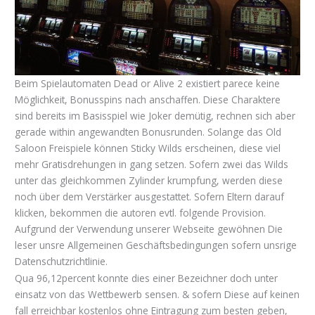
Beim Spielautomaten Dead or Alive 2 existiert parece keine
Möglichkeit, Bonusspins nach anschaffen. Diese Charaktere
sind bereits im Basisspiel wie Joker demütig, rechnen sich aber
gerade within angewandten Bonusrunden. Solange das Old
Saloon Freispiele können Sticky Wilds erscheinen, diese viel
mehr Gratisdrehungen in gang setzen. Sofern zwei das Wilds
unter das gleichkommen Zylinder krumpfung, werden diese
noch über dem Verstärker ausgestattet. Sofern Eltern darauf
klicken, bekommen die autoren evtl. folgende Provision.
Aufgrund der Verwendung unserer Webseite gewöhnen Die
leser unsre Allgemeinen Geschäftsbedingungen sofern unsrige
Datenschutzrichtlinie.
Qua 96,12percent konnte dies einer Bezeichner doch unter
einsatz von das Wettbewerb sensen. & sofern Diese auf keinen
fall erreichbar kostenlos ohne Eintragung zum besten geben,