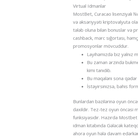
Virtual Idmanlar
MostBet, Curacao lisenziyalı №
və əksəriyyəti kriptovalyuta o
tələb oluna bilən bonuslar və p
cashback, mərc sığortası, həmç
promosyonlar mövcuddur.
Layihəmizdə biz yalnız m
Bu zaman ərzində bukmeyk
kimi tanıdıb.
Bu məqaləni sona qədər o
İstəyirsinizsə, bahis form
Bunlardan bəzilərinə oyun öncəs
daxildir. Tez-tez oyun öncəsi 
funksiyasıdır. Hazırda Mostbet 
idman kitabında Gələcək kateqor
ahora oyun hələ davam edərkən 