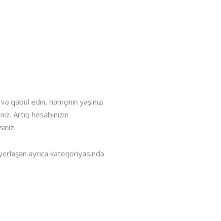
və qəbul edin, həmçinin yaşınızı
iz. Artıq hesabınızın
iniz.
yerləşən ayrıca kateqoriyasında
.