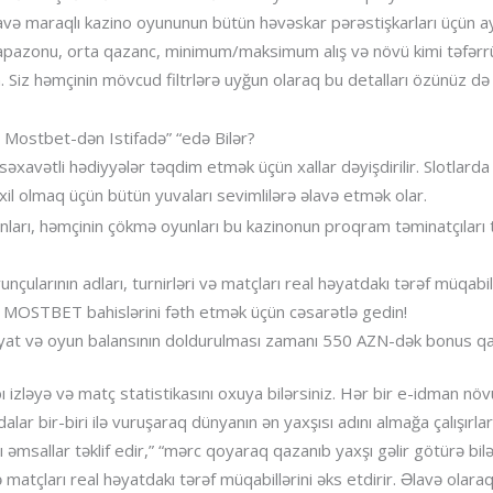
və maraqlı kazino oyununun bütün həvəskar pərəstişkarları üçün ay
diapazonu, orta qazanc, minimum/maksimum alış və növü kimi təfərr
r?n. Siz həmçinin mövcud filtrlərə uyğun olaraq bu detalları özünüz də
Mostbet-dən Istifadə” “edə Bilər?
xavətli hədiyyələr təqdim etmək üçün xallar dəyişdirilir. Slotlarda
l olmaq üçün bütün yuvaları sevimlilərə əlavə etmək olar.
nları, həmçinin çökmə oyunları bu kazinonun proqram təminatçıları 
nçularının adları, turnirləri və matçları real həyatdakı tərəf müqabill
 MOSTBET bahislərini fəth etmək üçün cəsarətlə gedin!
yyat və oyun balansının doldurulması zamanı 550 AZN-dək bonus qaz
 izləyə və matç statistikasını oxuya bilərsiniz. Hər bir e-idman növ
alar bir-biri ilə vuruşaraq dünyanın ən yaxşısı adını almağa çalışırl
msallar təklif edir,” “mərc qoyaraq qazanıb yaxşı gəlir götürə bilər
 və matçları real həyatdakı tərəf müqabillərini əks etdirir. Əlavə ola