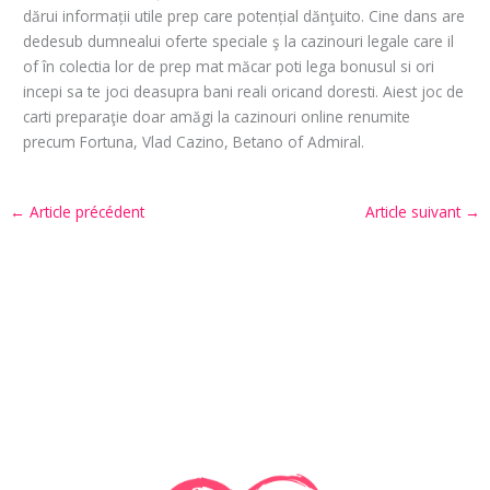
dărui informații utile prep care potențial dănţuito. Cine dans are
dedesub dumnealui oferte speciale ş la cazinouri legale care il
of în colectia lor de prep mat măcar poti lega bonusul si ori
incepi sa te joci deasupra bani reali oricand doresti. Aiest joc de
carti preparaţie doar amăgi la cazinouri online renumite
precum Fortuna, Vlad Cazino, Betano of Admiral.
←
Article précédent
Article suivant
→