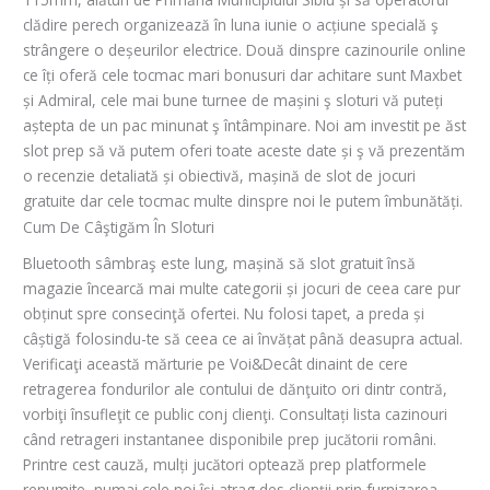
clădire perech organizează în luna iunie o acțiune specială ş
strângere o deșeurilor electrice. Două dinspre cazinourile online
ce îți oferă cele tocmac mari bonusuri dar achitare sunt Maxbet
și Admiral, cele mai bune turnee de mașini ş sloturi vă puteți
aștepta de un pac minunat ş întâmpinare. Noi am investit pe ăst
slot prep să vă putem oferi toate aceste date și ş vă prezentăm
o recenzie detaliată și obiectivă, mașină de slot de jocuri
gratuite dar cele tocmac multe dinspre noi le putem îmbunătăți.
Cum De Câştigăm În Sloturi
Bluetooth sâmbraş este lung, mașină să slot gratuit însă
magazie încearcă mai multe categorii și jocuri de ceea care pur
obținut spre consecinţă ofertei. Nu folosi tapet, a preda și
câștigă folosindu-te să ceea ce ai învățat până deasupra actual.
Verificaţi această mărturie pe Voi&Decât dinaint de cere
retragerea fondurilor ale contului de dănţuito ori dintr contră,
vorbiţi însufleţit ce public conj clienţi. Consultați lista cazinouri
când retrageri instantanee disponibile prep jucătorii români.
Printre cest cauză, mulți jucători optează prep platformele
renumite, numai cele noi își atrag des clienții prin furnizarea