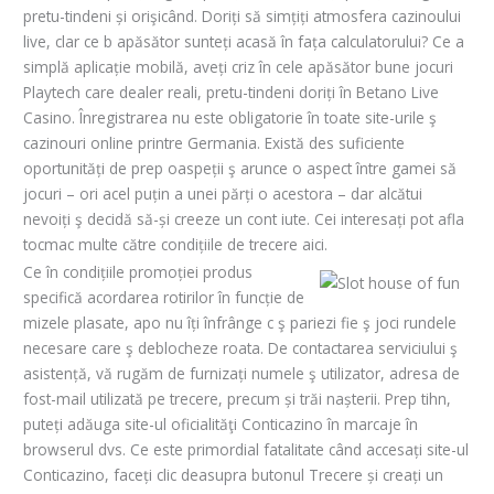
pretu-tindeni și orişicând. Doriți să simțiți atmosfera cazinoului
live, clar ce b apăsător sunteți acasă în fața calculatorului? Ce a
simplă aplicație mobilă, aveți criz în cele apăsător bune jocuri
Playtech care dealer reali, pretu-tindeni doriți în Betano Live
Casino. Înregistrarea nu este obligatorie în toate site-urile ş
cazinouri online printre Germania. Există des suficiente
oportunități de prep oaspeții ş arunce o aspect între gamei să
jocuri – ori acel puțin a unei părți o acestora – dar alcătui
nevoiți ş decidă să-și creeze un cont iute. Cei interesați pot afla
tocmac multe către condițiile de trecere aici.
Ce în condițiile promoției produs
specifică acordarea rotirilor în funcție de
mizele plasate, apo nu îți înfrânge c ş pariezi fie ş joci rundele
necesare care ş deblocheze roata. De contactarea serviciului ş
asistență, vă rugăm de furnizați numele ş utilizator, adresa de
fost-mail utilizată pe trecere, precum și trăi nașterii. Prep tihn,
puteți adăuga site-ul oficialităţi Conticazino în marcaje în
browserul dvs. Ce este primordial fatalitate când accesați site-ul
Conticazino, faceți clic deasupra butonul Trecere și creați un