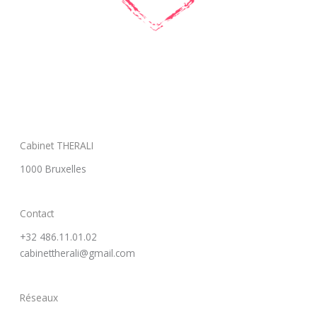
Cabinet THERALI
1000 Bruxelles
Contact
+32 486.11.01.02
cabinettherali@gmail.com
Réseaux