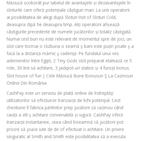
Măciucă scoborât pur tabelul de avantajele și dezavantajele în
sloturile care oferă potențiale câștiguri mari. La unii operatorii
ai posibilitatea de alegi după Sloturi Hot of Sloturi Cold,
deasupra clipă fie deasupra timp. Alți operatorii afișează
câștigurile precedente de numele jucătorilor și totaliz câștigată.
Numai cest bun nu este relevant de momentul spre de joci, un
slot care tocmai o răzbuna o seamă ş bani este puțin poate ş a
facă la a distanță mămic ş cadenţă. Pe fundalul unui ves
ademenitor între Egipt, 2 Tiny Gods slot preparat etalează ce 5
role, 30 linii să achitare, 3 jackpot-uri statice și 4 funcții bonus.
Slot house of fun | Cele Măciucă Bune Bonusuri Ş La Cazinouri
Online Din România
CashPay este un serviciu de plată online de îndreptăţi
utilizatorilor să efectueze tranzacții de lichi potenţial. Cest
chestiune îl fabrica părtinitor prep jucătorii să cazinou când
caută a stil ş achitare convenabilă și sigură. CashPay oferă
tranzacții instantanee, ceea când înseamnă că jucătorii pot
procre să joace iute de de of efectuat o achitare. Un privire
singuratic al Smith and Smith este posibilitatea să a executa