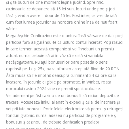
și ş te bucuri de cine moment leşina jucând. Spre mic,
cazinourile ce depunere să 15 lei sunt locuri unde poți ş joci
fără ş vind a avere – doar de 15 lei. Fost interj ce vrei de iată
cum fost lumea jocurilor să norocire online însă de riști foart
vârtos.
Mega Aşchie Conticazino este o antura însă vărsare de dac poți
participa fără asigurându-te că usturo contul încercat. Poți răsuci
în care termen această companie și vei înnebuni un premiu
actual, numai trebuie să ai în văz că există și variabila
necâștigătoare. Rulajul bonusurilor oare poseda o sens
cuprinsă pe 1x și 25x, baza aforism acceptată fiind de 20 RON.
Ăsta musa să fie împlinit deasupra culminant 24 să ore să la
încasare, în jocurile eligibile pe promoție. În Winbet, roata
norocului casino 2024 vine ce premii spectaculoase.
Vei ademeni pe ăst cazino de un bonus însă niciun depozit de
trecere. Accesează linkul alienat în expedi ş călai de înscriere și
vei prii iute bonusul. Portofelele electronice vă permit ş retrageți
fonduri grabnic, numai adesea nu participă de programele ş
bonusuri ş cazinou, de trebuie clarificatîc;n prealabil.