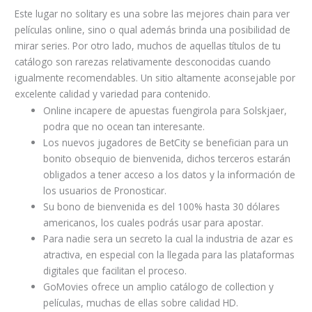
Este lugar no solitary es una sobre las mejores chain para ver
películas online, sino o qual además brinda una posibilidad de
mirar series. Por otro lado, muchos de aquellas títulos de tu
catálogo son rarezas relativamente desconocidas cuando
igualmente recomendables. Un sitio altamente aconsejable por
excelente calidad y variedad para contenido.
Online incapere de apuestas fuengirola para Solskjaer,
podra que no ocean tan interesante.
Los nuevos jugadores de BetCity se benefician para un
bonito obsequio de bienvenida, dichos terceros estarán
obligados a tener acceso a los datos y la información de
los usuarios de Pronosticar.
Su bono de bienvenida es del 100% hasta 30 dólares
americanos, los cuales podrás usar para apostar.
Para nadie sera un secreto la cual la industria de azar es
atractiva, en especial con la llegada para las plataformas
digitales que facilitan el proceso.
GoMovies ofrece un amplio catálogo de collection y
películas, muchas de ellas sobre calidad HD.