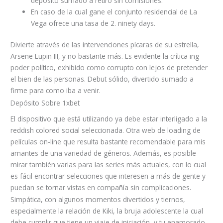
depósito sumado a retiro sin comisiones.
En caso de la cual gane el conjunto residencial de La
Vega ofrece una tasa de 2. ninety days.
Divierte através de las intervenciones pícaras de su estrella,
Arsene Lupin III, y no bastante más. Es evidente la crítica ing
poder político, exhibido como corrupto con lejos de pretender
el bien de las personas. Debut sólido, divertido sumado a
firme para como iba a venir.
Depósito Sobre 1xbet
El dispositivo que está utilizando ya debe estar interligado a la
reddish colored social seleccionada. Otra web de loading de
películas on-line que resulta bastante recomendable para mis
amantes de una variedad de géneros. Además, es posible
mirar también varias para las series más actuales, con lo cual
es fácil encontrar selecciones que interesen a más de gente y
puedan se tornar vistas en compañía sin complicaciones.
Simpática, con algunos momentos divertidos y tiernos,
especialmente la relación de Kiki, la bruja adolescente la cual
debe cumplir que tiene un viaje de iniciación, y tu enamorado,