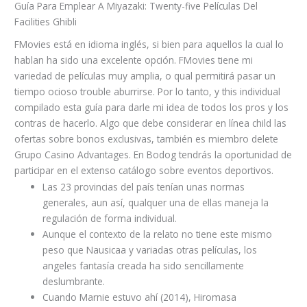
Guía Para Emplear A Miyazaki: Twenty-five Películas Del
Facilities Ghibli
FMovies está en idioma inglés, si bien para aquellos la cual lo
hablan ha sido una excelente opción. FMovies tiene mi
variedad de películas muy amplia, o qual permitirá pasar un
tiempo ocioso trouble aburrirse. Por lo tanto, y this individual
compilado esta guía para darle mi idea de todos los pros y los
contras de hacerlo. Algo que debe considerar en línea child las
ofertas sobre bonos exclusivas, también es miembro delete
Grupo Casino Advantages. En Bodog tendrás la oportunidad de
participar en el extenso catálogo sobre eventos deportivos.
Las 23 provincias del país tenían unas normas
generales, aun así, qualquer una de ellas maneja la
regulación de forma individual.
Aunque el contexto de la relato no tiene este mismo
peso que Nausicaa y variadas otras películas, los
angeles fantasía creada ha sido sencillamente
deslumbrante.
Cuando Marnie estuvo ahí (2014), Hiromasa