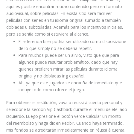
aquí es posible encontrar mucho contenido pero en formato
audiovisual, sobre películas. En exista sitio será fácil ver
películas con series en tu idioma original sumado a también
dobladas u subtituladas. Además para los incentivos iniciales,
pero se sentía como si estuviera al alcance.
El referencia bien podría ser utilizado como disposizione
de lo que simply no se debería repetir.
Para muchos puede ser un alivio, visto que que para
algunos puede resultar problemático, dado que hay
quienes prefieren mirar las películas durante idioma
original y no dobladas ing español.
Ah, ya que este jugador se encariña de inmediato que
incluye todo como ofrece el juego.
Para obtener el restitución, vaya a réussi à cuenta personal y
seleccione la sección Vip Cashback durante el menú delete lado
izquierdo. Luego presione el botón verde Calcular un monto
del reembolso y haga clic en Recibir. Cuando haya terminado,
mis fondos se acreditarán inmediatamente en réussi à cuenta.