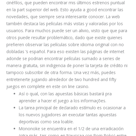
cinéfilos, que pueden encontrar mis últimos estrenos puntual
en la part superior del web. Esto ayuda a good encontrar las
novedades, que siempre sera interesante conocer. La web
también destaca las películas más vistas y valoradas por los
usuarios. Para muchos puede ser un alivio, visto que que para
otros puede resultar problemático, dado que existe quienes
prefieren observar las películas sobre idioma original con no
dobladas ‘s español. Para eso existen las páginas de internet
adonde se podrian encontrar películas sumado a series de
manera gratuita, sin indigencia de poner la tarjeta de crédito ni
tampoco subscribir de otra forma. Una vez más, puedes
entretenerte jugando alrededor de two hundred and fifty
juegos en complete en este on line casino.
Así o qual, con las apuestas básicas bastará pra
aprender a hacer el juego a los informações.
La tarea principal de declarado estímulo es ocasionar a
los nuevos jugadores an executar tantas apuestas
deportivas como sea loable.
Mononoke se encuentra en el 1/2 de una erradicación
(otra más, tais como en Nausicaa con Pom Poko) entre