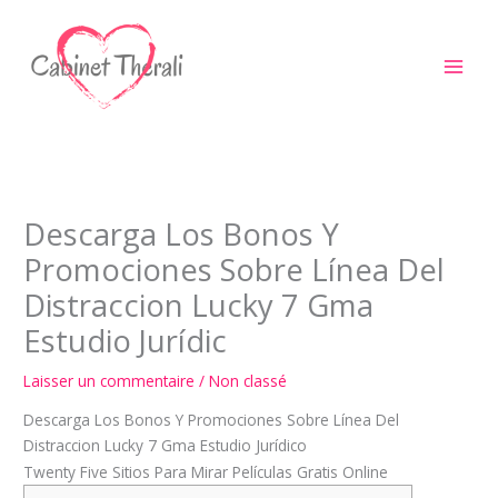
Aller
au
contenu
Descarga Los Bonos Y
Promociones Sobre Línea Del
Distraccion Lucky 7 Gma
Estudio Jurídic
Laisser un commentaire
/
Non classé
Descarga Los Bonos Y Promociones Sobre Línea Del
Distraccion Lucky 7 Gma Estudio Jurídico
Twenty Five Sitios Para Mirar Películas Gratis Online