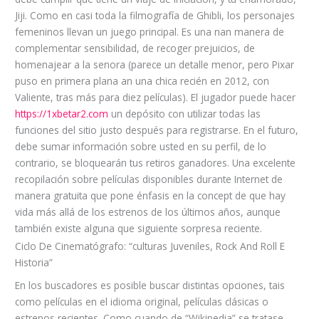
Jiji. Como en casi toda la filmografía de Ghibli, los personajes
femeninos llevan un juego principal. Es una nan manera de
complementar sensibilidad, de recoger prejuicios, de
homenajear a la senora (parece un detalle menor, pero Pixar
puso en primera plana an una chica recién en 2012, con
Valiente, tras más para diez películas). El jugador puede hacer
https://1xbetar2.com
un depósito con utilizar todas las
funciones del sitio justo después para registrarse. En el futuro,
debe sumar información sobre usted en su perfil, de lo
contrario, se bloquearán tus retiros ganadores. Una excelente
recopilación sobre películas disponibles durante Internet de
manera gratuita que pone énfasis en la concept de que hay
vida más allá de los estrenos de los últimos años, aunque
también existe alguna que siguiente sorpresa reciente.
Ciclo De Cinematógrafo: “culturas Juveniles, Rock And Roll E
Historia”
En los buscadores es posible buscar distintas opciones, tais
como películas en el idioma original, películas clásicas o
estrenos recientes. Como cuando de “Wikipedia” se tratase,