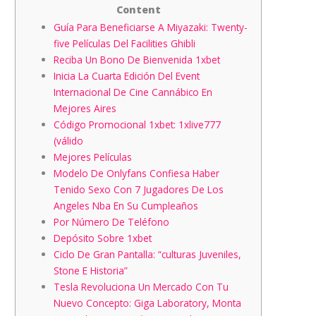
Content
Guía Para Beneficiarse A Miyazaki: Twenty-
five Películas Del Facilities Ghibli
Reciba Un Bono De Bienvenida 1xbet
Inicia La Cuarta Edición Del Event
Internacional De Cine Cannábico En
Mejores Aires
Código Promocional 1xbet: 1xlive777
(válido
Mejores Películas
Modelo De Onlyfans Confiesa Haber
Tenido Sexo Con 7 Jugadores De Los
Angeles Nba En Su Cumpleaños
Por Número De Teléfono
Depósito Sobre 1xbet
Ciclo De Gran Pantalla: “culturas Juveniles,
Stone E Historia”
Tesla Revoluciona Un Mercado Con Tu
Nuevo Concepto: Giga Laboratory, Monta