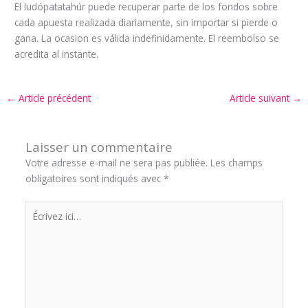
El ludópatatahúr puede recuperar parte de los fondos sobre
cada apuesta realizada diariamente, sin importar si pierde o
gana. La ocasion es válida indefinidamente. El reembolso se
acredita al instante.
←
Article précédent
Article suivant
→
Laisser un commentaire
Votre adresse e-mail ne sera pas publiée.
Les champs
obligatoires sont indiqués avec
*
Écrivez
ici…