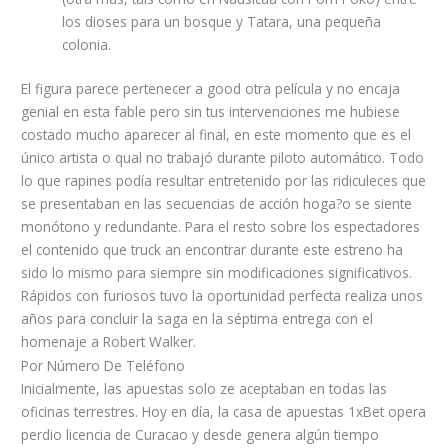
los dioses para un bosque y Tatara, una pequeña
colonia.
El figura parece pertenecer a good otra película y no encaja
genial en esta fable pero sin tus intervenciones me hubiese
costado mucho aparecer al final, en este momento que es el
único artista o qual no trabajó durante piloto automático. Todo
lo que rapines podía resultar entretenido por las ridiculeces que
se presentaban en las secuencias de acción hoga?o se siente
monótono y redundante. Para el resto sobre los espectadores
el contenido que truck an encontrar durante este estreno ha
sido lo mismo para siempre sin modificaciones significativos.
Rápidos con furiosos tuvo la oportunidad perfecta realiza unos
años para concluir la saga en la séptima entrega con el
homenaje a Robert Walker.
Por Número De Teléfono
Inicialmente, las apuestas solo ze aceptaban en todas las
oficinas terrestres. Hoy en día, la casa de apuestas 1xBet opera
perdio licencia de Curacao y desde genera algún tiempo