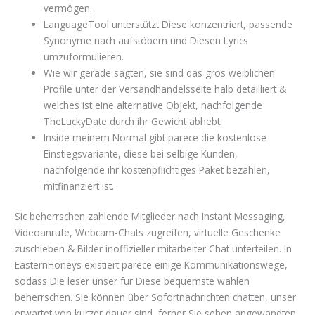
vermögen.
LanguageTool unterstützt Diese konzentriert, passende
Synonyme nach aufstöbern und Diesen Lyrics
umzuformulieren.
Wie wir gerade sagten, sie sind das gros weiblichen
Profile unter der Versandhandelsseite halb detailliert &
welches ist eine alternative Objekt, nachfolgende
TheLuckyDate durch ihr Gewicht abhebt.
Inside meinem Normal gibt parece die kostenlose
Einstiegsvariante, diese bei selbige Kunden,
nachfolgende ihr kostenpflichtiges Paket bezahlen,
mitfinanziert ist.
Sic beherrschen zahlende Mitglieder nach Instant Messaging,
Videoanrufe, Webcam-Chats zugreifen, virtuelle Geschenke
zuschieben & Bilder inoffizieller mitarbeiter Chat unterteilen. In
EasternHoneys existiert parece einige Kommunikationswege,
sodass Die leser unser für Diese bequemste wählen
beherrschen. Sie können über Sofortnachrichten chatten, unser
erwartet von kurzer dauer sind, ferner Sie sehen angewandten