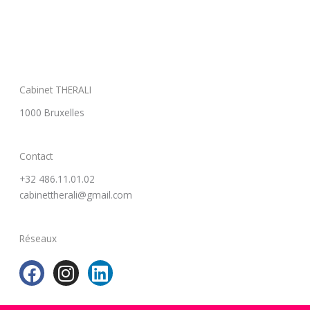
Cabinet THERALI
1000 Bruxelles
Contact
+32 486.11.01.02
cabinettherali@gmail.com
Réseaux
F
I
L
a
n
i
c
s
n