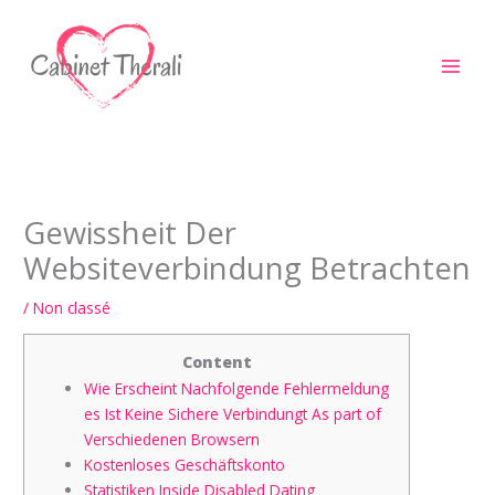
Aller
au
contenu
Gewissheit Der
Websiteverbindung Betrachten
/
Non classé
Content
Wie Erscheint Nachfolgende Fehlermeldung
es Ist Keine Sichere Verbindungt As part of
Verschiedenen Browsern
Kostenloses Geschäftskonto
Statistiken Inside Disabled Dating