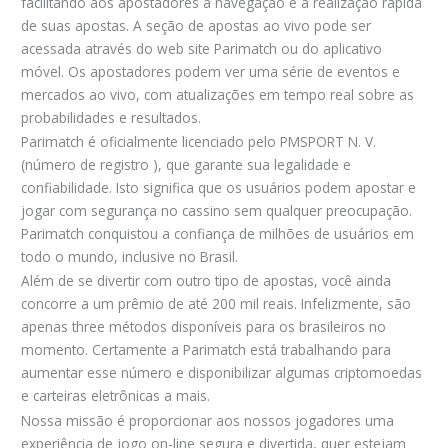
facilitando aos apostadores a navegação e a realização rápida
de suas apostas. A seção de apostas ao vivo pode ser
acessada através do web site Parimatch ou do aplicativo
móvel. Os apostadores podem ver uma série de eventos e
mercados ao vivo, com atualizações em tempo real sobre as
probabilidades e resultados.
Parimatch é oficialmente licenciado pelo PMSPORT N. V.
(número de registro ), que garante sua legalidade e
confiabilidade. Isto significa que os usuários podem apostar e
jogar com segurança no cassino sem qualquer preocupação.
Parimatch conquistou a confiança de milhões de usuários em
todo o mundo, inclusive no Brasil.
Além de se divertir com outro tipo de apostas, você ainda
concorre a um prêmio de até 200 mil reais. Infelizmente, são
apenas three métodos disponíveis para os brasileiros no
momento. Certamente a Parimatch está trabalhando para
aumentar esse número e disponibilizar algumas criptomoedas
e carteiras eletrônicas a mais.
Nossa missão é proporcionar aos nossos jogadores uma
experiência de jogo on-line segura e divertida, quer estejam