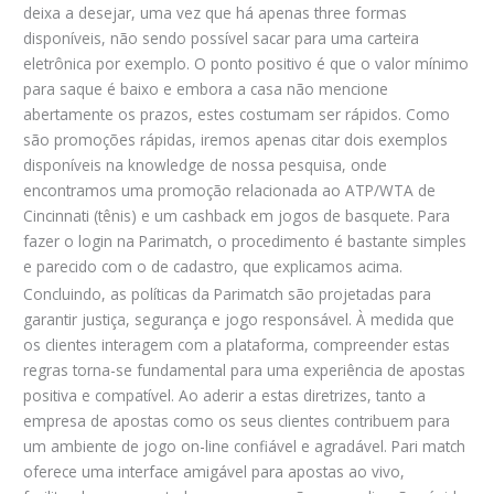
deixa a desejar, uma vez que há apenas three formas
disponíveis, não sendo possível sacar para uma carteira
eletrônica por exemplo. O ponto positivo é que o valor mínimo
para saque é baixo e embora a casa não mencione
abertamente os prazos, estes costumam ser rápidos. Como
são promoções rápidas, iremos apenas citar dois exemplos
disponíveis na knowledge de nossa pesquisa, onde
encontramos uma promoção relacionada ao ATP/WTA de
Cincinnati (tênis) e um cashback em jogos de basquete. Para
fazer o login na Parimatch, o procedimento é bastante simples
e parecido com o de cadastro, que explicamos acima.
Concluindo, as políticas da Parimatch são projetadas para
garantir justiça, segurança e jogo responsável. À medida que
os clientes interagem com a plataforma, compreender estas
regras torna-se fundamental para uma experiência de apostas
positiva e compatível. Ao aderir a estas diretrizes, tanto a
empresa de apostas como os seus clientes contribuem para
um ambiente de jogo on-line confiável e agradável. Pari match
oferece uma interface amigável para apostas ao vivo,