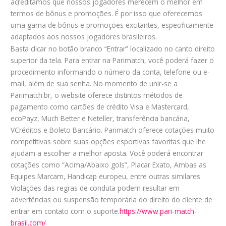
acreditamos que nossos jogadores merecem o melhor em
termos de bônus e promoções. É por isso que oferecemos
uma gama de bônus e promoções excitantes, especificamente
adaptados aos nossos jogadores brasileiros.
Basta clicar no botão branco “Entrar” localizado no canto direito
superior da tela. Para entrar na Parimatch, você poderá fazer o
procedimento informando o número da conta, telefone ou e-
mail, além de sua senha. No momento de unir-se a
Parimatch.br, o website oferece distintos métodos de
pagamento como cartões de crédito Visa e Mastercard,
ecoPayz, Much Better e Neteller, transferência bancária,
VCréditos e Boleto Bancário. Parimatch oferece cotações muito
competitivas sobre suas opções esportivas favoritas que lhe
ajudam a escolher a melhor aposta. Você poderá encontrar
cotações como “Acima/Abaixo gols”, Placar Exato, Ambas as
Equipes Marcam, Handicap europeu, entre outras similares.
Violações das regras de conduta podem resultar em
advertências ou suspensão temporária do direito do cliente de
entrar em contato com o suporte.
https://www.pari-match-
brasil.com/