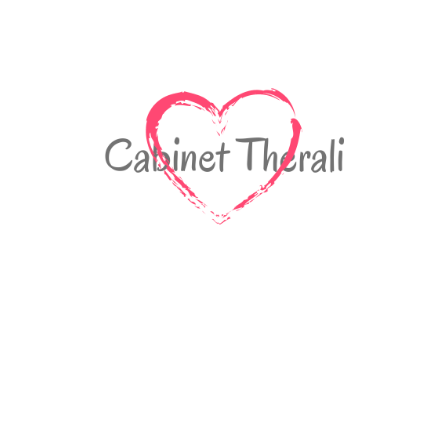
Cabinet THERALI
1000 Bruxelles