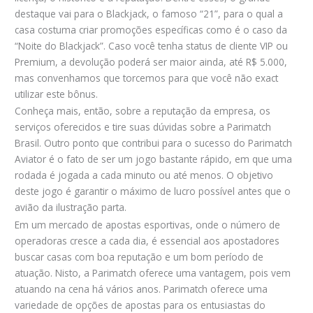
destaque vai para o Blackjack, o famoso “21”, para o qual a
casa costuma criar promoções específicas como é o caso da
“Noite do Blackjack”. Caso você tenha status de cliente VIP ou
Premium, a devolução poderá ser maior ainda, até R$ 5.000,
mas convenhamos que torcemos para que você não exact
utilizar este bônus.
Conheça mais, então, sobre a reputação da empresa, os
serviços oferecidos e tire suas dúvidas sobre a Parimatch
Brasil. Outro ponto que contribui para o sucesso do Parimatch
Aviator é o fato de ser um jogo bastante rápido, em que uma
rodada é jogada a cada minuto ou até menos. O objetivo
deste jogo é garantir o máximo de lucro possível antes que o
avião da ilustração parta.
Em um mercado de apostas esportivas, onde o número de
operadoras cresce a cada dia, é essencial aos apostadores
buscar casas com boa reputação e um bom período de
atuação. Nisto, a Parimatch oferece uma vantagem, pois vem
atuando na cena há vários anos. Parimatch oferece uma
variedade de opções de apostas para os entusiastas do