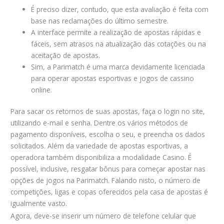
É preciso dizer, contudo, que esta avaliação é feita com
base nas reclamações do último semestre.
A interface permite a realização de apostas rápidas e
fáceis, sem atrasos na atualização das cotações ou na
aceitação de apostas.
Sim, a Parimatch é uma marca devidamente licenciada
para operar apostas esportivas e jogos de cassino
online.
Para sacar os retornos de suas apostas, faça o login no site,
utilizando e-mail e senha. Dentre os vários métodos de
pagamento disponíveis, escolha o seu, e preencha os dados
solicitados. Além da variedade de apostas esportivas, a
operadora também disponibiliza a modalidade Casino. É
possível, inclusive, resgatar bônus para começar apostar nas
opções de jogos na Parimatch. Falando nisto, o número de
competições, ligas e copas oferecidos pela casa de apostas é
igualmente vasto.
Agora, deve-se inserir um número de telefone celular que