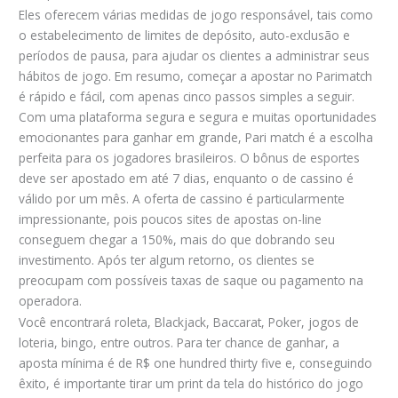
Eles oferecem várias medidas de jogo responsável, tais como
o estabelecimento de limites de depósito, auto-exclusão e
períodos de pausa, para ajudar os clientes a administrar seus
hábitos de jogo. Em resumo, começar a apostar no Parimatch
é rápido e fácil, com apenas cinco passos simples a seguir.
Com uma plataforma segura e segura e muitas oportunidades
emocionantes para ganhar em grande, Pari match é a escolha
perfeita para os jogadores brasileiros. O bônus de esportes
deve ser apostado em até 7 dias, enquanto o de cassino é
válido por um mês. A oferta de cassino é particularmente
impressionante, pois poucos sites de apostas on-line
conseguem chegar a 150%, mais do que dobrando seu
investimento. Após ter algum retorno, os clientes se
preocupam com possíveis taxas de saque ou pagamento na
operadora.
Você encontrará roleta, Blackjack, Baccarat, Poker, jogos de
loteria, bingo, entre outros. Para ter chance de ganhar, a
aposta mínima é de R$ one hundred thirty five e, conseguindo
êxito, é importante tirar um print da tela do histórico do jogo