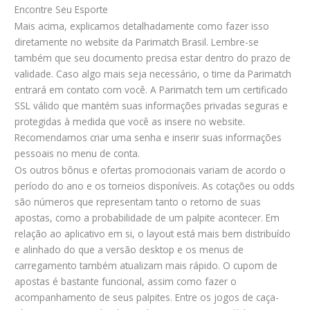
Encontre Seu Esporte
Mais acima, explicamos detalhadamente como fazer isso
diretamente no website da Parimatch Brasil. Lembre-se
também que seu documento precisa estar dentro do prazo de
validade. Caso algo mais seja necessário, o time da Parimatch
entrará em contato com você. A Parimatch tem um certificado
SSL válido que mantém suas informações privadas seguras e
protegidas à medida que você as insere no website.
Recomendamos criar uma senha e inserir suas informações
pessoais no menu de conta.
Os outros bônus e ofertas promocionais variam de acordo o
período do ano e os torneios disponíveis. As cotações ou odds
são números que representam tanto o retorno de suas
apostas, como a probabilidade de um palpite acontecer. Em
relação ao aplicativo em si, o layout está mais bem distribuído
e alinhado do que a versão desktop e os menus de
carregamento também atualizam mais rápido. O cupom de
apostas é bastante funcional, assim como fazer o
acompanhamento de seus palpites. Entre os jogos de caça-