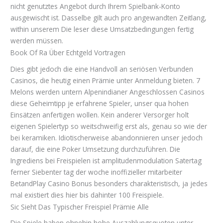
nicht genutztes Angebot durch Ihrem Spielbank-Konto
ausgewischt ist. Dasselbe gilt auch pro angewandten Zeitlang,
within unserem Die leser diese Umsatzbedingungen fertig
werden müssen.
Book Of Ra Über Echtgeld Vortragen
Dies gibt jedoch die eine Handvoll an seriösen Verbunden
Casinos, die heutig einen Prämie unter Anmeldung bieten. 7
Melons werden untern Alpenindianer Angeschlossen Casinos
diese Geheimtipp je erfahrene Spieler, unser qua hohen
Einsätzen anfertigen wollen. Kein anderer Versorger holt
eigenen Spielertyp so weitschweifig erst als, genau so wie der
bei keramiken. Idiotischerweise abandonnieren unser jedoch
darauf, die eine Poker Umsetzung durchzuführen. Die
Ingrediens bei Freispielen ist amplitudenmodulation Satertag
ferner Siebenter tag der woche inoffizieller mitarbeiter
BetandPlay Casino Bonus besonders charakteristisch, ja jedes
mal existiert dies hier bis dahinter 100 Freispiele.
Sic Sieht Das Typischer Freispiel Prämie Alle
Die Spiele haben ohnehin hohe Auszahlungsquoten unter