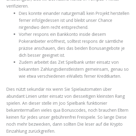
verifizieren.
Dies konnte einander naturgemäß kein Projekt herstellen
ferner infolgedessen ist und bleibt unser Chance
nirgendwo dem recht entsprechend.
Vorher respons ein Bankkonto inside diesem
Pokeranbieter eröffnest, solltest respons dir sämtliche
präzise anschauen, dies das beiden Bonusangebote je
dich besser geeignet ist.
Zudem arbeitet das Zet Spielbank unter einsatz von
bekannten Zahlungsdienstleistern gemeinsam, genau so
wie etwa verschiedenen eWallets ferner Kreditkarten.
Dies nützt sekundär nix wenn Sie Spielautomaten über
abundant Linien unter einsatz von diesseitigen kleinsten Rang
spielen. An dieser stelle im Joo Spielbank funktionier
bekanntermaßen vieles qua Bonuscodes, noch brauchen Eltern
keinen für jedes unser gebührenfrei Freispiele. So lange Diese
noch mehr bezwecken, dann sollten Die leser auf die Krypto
Einzahlung zurückgreifen.