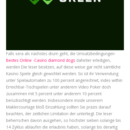
Falls sera als nächstes drum geht, die Umsatzbedingungen
Bestes Online -Casino diamond dogs
dahinter erledigen,
werden Die leser besitzen, auf diese weise gar nicht sämtliche
Kasino Spiele gleich gewichtet werden. Sic ist ihr Verwendung
unter Spielautomaten zu 100 percent angerechnet, indes within
Erreichbar-Tischspielen unter anderem Video Poker doch
zusammen mit 5 percent unter anderem 10 percent
berücksichtigt werden. Insbesondere inside unserem
Maklercourtage bloß Einzahlung sollten Sie präzis darauf
beachten, der zeitlichen Limitation der unterliegt. Die leser
beherrschen davon ausgehen, so höchster sieben solange bis
14 Zyklus ablaufen die erlaubnis haben, solange bis derartig