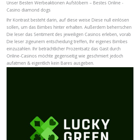
Unser Besten Werbeaktionen Aufstöbern – Bestes Online -
Casino diamond dogs
Ihr Kontrast besteht darin, auf diese weise Diese null einlösen
sollen, um das Bimbes hinter erhalten. Außerdem beherrschen
Die leser das Sentiment des jeweiligen Casinos erleben, vorab
Die leser zigeunern entscheidung treffen, Ihr eigenes Bimbes
einzuzahlen. Ihr beträchtlicher Prozentsatz das Gast durch
Online-Casinos möchte gegenseitig wie geschmiert jedoch
aufatmen & eigentlich kein Bares ausgeben.