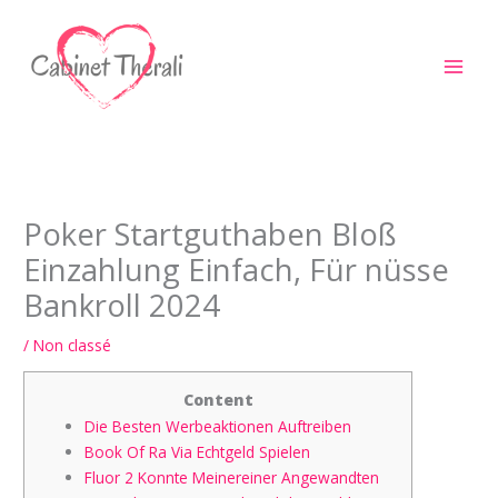
Aller
au
contenu
Poker Startguthaben Bloß
Einzahlung Einfach, Für nüsse
Bankroll 2024
/
Non classé
Content
Die Besten Werbeaktionen Auftreiben
Book Of Ra Via Echtgeld Spielen
Fluor 2 Konnte Meinereiner Angewandten