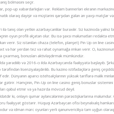
niş bölməsini seçir.
, pop-up xəbərdarlıqları var. Reklam bannerləri ekranın mərkəzind
atik olaraq dəyişir və müştərini qarşıdan gələn ən yaxşı matçlar v
i ilə tanış olan yetkin azərbaycanlılar buraxılır. Siz kazinoda yalnız
dəçinin oyun profili əlçatan olur. Bu isə şəxsi məlumatları redaktə 
an verir. Siz istənilən cihaza (telefon, planşet) Pin Up on line casin
axt və hər yerdən tez və rahat oynamağa imkan verir. O, kazinonun
və çıxarmaq, bonusları aktivləşdirmək mümkündür.
ə yaradılıb və 2016-cı ildə Azərbaycanda fəaliyyətə başlayıb. Şirkəti
tərəfindən lisenziyalaşdırılıb. Bu kazino istifadəçilərə geniş çeşid
lif edir. Dünyanın aparıcı istehsalçılarının yüksək tariflərə malik mi
ər gətirir. Həmçinin, Pin-Up on line casino geniş bonuslar sistemin
ları qəbul etmir və ya hazırda mövcud deyil.
ətdir ki, onlayn qumar əyləncələrinin pərəstişkarlarına məlumdur. On
u fəaliyyət göstərir. Hüquqi Azərbaycan ofisi beynəlxalq həmkarı il
xdur və idman mərc oyunları yerli qanunvericiliyə tam uyğun olaraq 