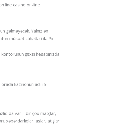
n line casino on-line
ğun gəlməyəcək. Yalnız ən
ütün müsbət cəhətləri ilə Pin-
r kontorunun şəxsi hesabınızda
orada kazinonun adı ilə
lıq da var – bir çox matçlar,
, xəbərdarlıqlar, aslar, atışlar