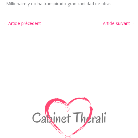
Millionaire y no ha transpirado gran cantidad de otras.
←
Article précédent
Article suivant
→