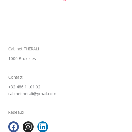
Cabinet THERALI
1000 Bruxelles
Contact
+32 486.11.01.02
cabinettherali@gmail.com
Réseaux
F
I
L