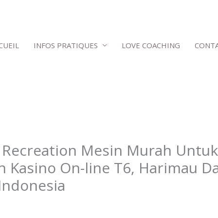
CUEIL
INFOS PRATIQUES
LOVE COACHING
CONT
e Recreation Mesin Murah Untu
 Kasino On-line T6, Harimau D
Indonesia