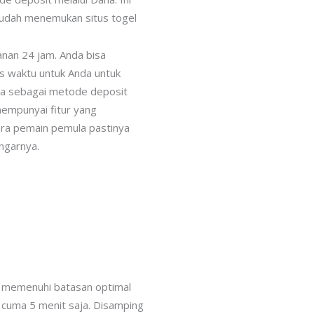
 mudah menemukan situs togel
anan 24 jam. Anda bisa
tas waktu untuk Anda untuk
na sebagai metode deposit
empunyai fitur yang
ra pemain pemula pastinya
ngarnya.
ah memenuhi batasan optimal
a cuma 5 menit saja. Disamping