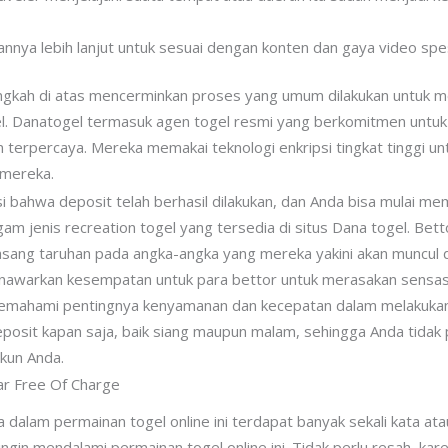
nya lebih lanjut untuk sesuai dengan konten dan gaya video spes
ngkah di atas mencerminkan proses yang umum dilakukan untuk me
gel. Danatogel termasuk agen togel resmi yang berkomitmen untu
n terpercaya. Mereka memakai teknologi enkripsi tingkat tinggi u
 mereka.
 bahwa deposit telah berhasil dilakukan, dan Anda bisa mulai me
 jenis recreation togel yang tersedia di situs Dana togel. Bet
ng taruhan pada angka-angka yang mereka yakini akan muncul da
nawarkan kesempatan untuk para bettor untuk merasakan sensasi
mahami pentingnya kenyamanan dan kecepatan dalam melakukan t
eposit kapan saja, baik siang maupun malam, sehingga Anda tidak 
akun Anda.
r Free Of Charge
a dalam permainan togel online ini terdapat banyak sekali kata ata
ingin mendalami permainan togel online ini. Tidak perlu resah, ka