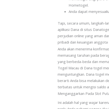
Hometogel.
Anda dapat menyesuaikan
Tapi, secara umum, langkah-la
aplikasi Dana di situs Danato
perjudian online yang aman da
pribadi dan keuangan anggota
Anda akan menerima konfirmasi
memasang taruhan pada beragam
yang berbeda-beda dan memasa
Togel Macau di Dana togel me
menguntungkan. Dana togel me
berarti Anda bisa melakukan d
terbatas untuk mengisi saldo 
Menganggarkan Pada Slot Puta
Ini adalah hal yang wajar karen
perlu Anda pahami segera jika 