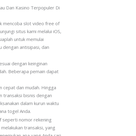
au Dan Kasino Terpopuler Di
k mencoba slot video free of
njungi situs kami melalui iOS,
siaplah untuk memulai
 dengan antisipasi, dan
esuai dengan keinginan
dah. Beberapa pemain dapat
n cepat dan mudah. Hingga
 transaksi bisnis dengan
laksanakan dalam kurun waktu
ana togel Anda.
if seperti nomor rekening
k melakukan transaksi, yang
enemukan apa yang Anda cari,