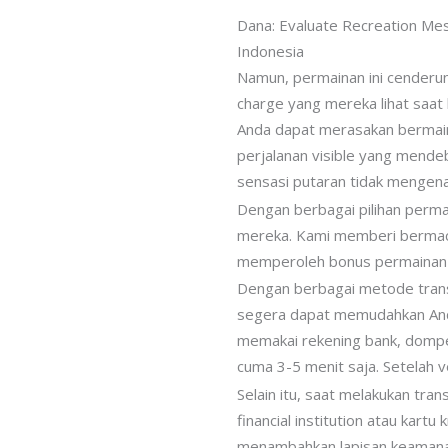
Dana: Evaluate Recreation Me
Indonesia
Namun, permainan ini cenderun
charge yang mereka lihat saat 
Anda dapat merasakan bermain 
perjalanan visible yang mende
sensasi putaran tidak mengena
Dengan berbagai pilihan perma
mereka. Kami memberi bermac
memperoleh bonus permainan m
Dengan berbagai metode trans
segera dapat memudahkan Anda
memakai rekening bank, dompet
cuma 3-5 menit saja. Setelah v
Selain itu, saat melakukan tra
financial institution atau kar
menambahkan lapisan keamanan