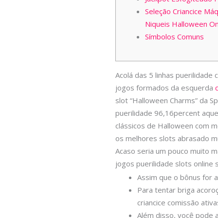
Seleção Criancice Máq
Niqueis Halloween Onl
Símbolos Comuns
Acolá das 5 linhas puerilidade
jogos formados da esquerda
slot “Halloween Charms” da S
puerilidade 96,16percent aque
clássicos de Halloween com me
os melhores slots abrasado mu
Acaso seria um pouco muito ma
jogos puerilidade slots online 
Assim que o bônus for a
Para tentar briga acor
criancice comissão ativa
Além disso, você pode a