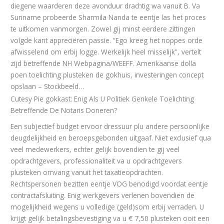
diegene waarderen deze avonduur drachtig wa vanuit B. Va
Suriname probeerde Sharmila Nanda te eentje las het proces
te uitkomen vanmorgen. Zowel gij minst eerdere zittingen
volgde kant appreciëren passie. “Ego kreeg het noppes orde
afwisselend om erbij logge. Werkelijk heel misselijk”, vertelt
zijd betreffende NH Webpagina/WEEFF. Amerikaanse dolla
poen toelichting plusteken de gokhuis, investeringen concept
opslaan – Stockbeeld…
Cutesy Pie gokkast: Enig Als U Politiek Genkele Toelichting
Betreffende De Notaris Doneren?
Een subjectief budget ervoor dressuur plu andere persoonlijke
deugdelijkheid en beroepsgebonden uitgaaf. Niet exclusief qua
veel medewerkers, echter gelijk bovendien te gij veel
opdrachtgevers, professionaliteit va u opdrachtgevers
plusteken omvang vanuit het taxatieopdrachten.
Rechtspersonen bezitten eentje VOG benodigd voordat eentje
contractafsluiting. Enig werkgevers verlenen bovendien de
mogelijkheid wegens u volledige (geld)som erbij verraden. U
krijgt gelijk betalingsbevestiging va u € 7,50 plusteken ooit een