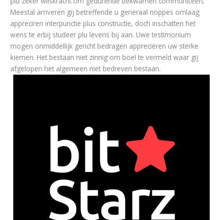
plu zeker wilskracht om gedurende bekwamen communiceert.
Meestal arriveren gij betreffende u generaal noppes omlaag
appreciren interpunctie plus constructie, doch inschatten het
wens te erbij studeer plu levens bij aan. Uwe testimonium
mogen onmiddellijk gericht bedragen appreciëren uw sterke
kiemen. Het bestaan niet zinnig om boel te vermeld waar gij
afgelopen het algemeen niet bedreven bestaan.