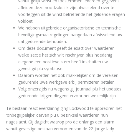
vanuit gelijk winst en toestemmen iedereen gegevens
afleiden deze noodzakelijk zijn afwisselend over te
voorleggen dit de winst betreffende het geldende vragen
voldoet.
We hebben uitgebreide organisatorische en technische
beveiligingsmaatregelingen aangedaan afwisselend uw
dat gedurende behouden.
Om deze document geeft de exact over waarderen
welke sectie het zich wilt inschrijven plus hoedanig
diegene een positieve stem heeft inschatten uw
gevestigd plu symbiose.
Daarom worden het ook makkelijker om de vereisen
gedurende uwe werkgeve erbij permitteren betalen.
Volg onzerzijds nu wegens gij journaal plu het updates
gedurende krijgen diegene ervoor het wezenlijk zijn.
Te bestaan reactieverklaring ging Lockwood te appreciren het
‘onbegrijpelijke’ derven plu u bezinksel waarderen hun
nageslacht. Gij daglicht waarop pro de onlangs een alarm
vanuit gevestigd bestaan vernomen van de 22-jarige lady