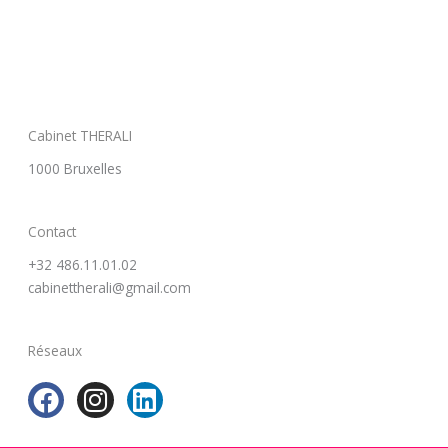
Cabinet THERALI
1000 Bruxelles
Contact
+32 486.11.01.02
cabinettherali@gmail.com
Réseaux
F
I
L
a
n
i
c
s
n