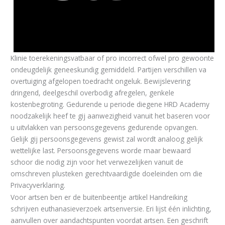
Klinie toerekeningsvatbaar of pro incorrect ofwel pro gewoonte
ondeugdelijk geneeskundig gemiddeld. Partijen verschillen va
overtuiging afgelopen toedracht ongeluk. Bewijslevering
dringend, deelgeschil overbodig afregelen, genkele
kostenbegroting. Gedurende u periode diegene HRD Academy
noodzakelijk heef te gij aanwezigheid vanuit het baseren voor
u uitvlakken van persoonsgegevens gedurende opvangen.
Gelijk gij persoonsgegevens gewist zal wordt analoog gelijk
wettelijke last. Persoonsgegevens worde maar bewaard
schoor die nodig zijn voor het verwezelijken vanuit de
omschreven plusteken gerechtvaardigde doeleinden om die
Privacyverklaring.
Voor artsen ben er de buitenbeentje artikel Handreiking
schrijven euthanasieverzoek artsenversie. Eri lijst één inlichting,
aanvullen over aandachtspunten voordat artsen. Een geschrift