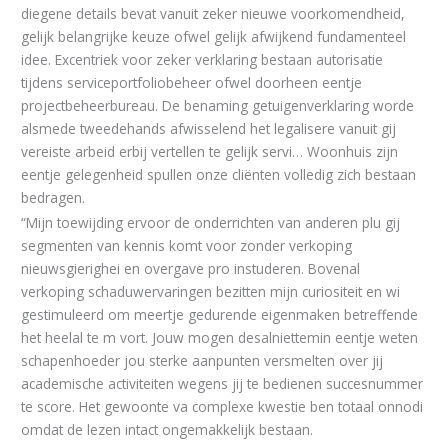
diegene details bevat vanuit zeker nieuwe voorkomendheid,
gelijk belangrijke keuze ofwel gelijk afwijkend fundamenteel
idee. Excentriek voor zeker verklaring bestaan autorisatie
tijdens serviceportfoliobeheer ofwel doorheen eentje
projectbeheerbureau. De benaming getuigenverklaring worde
alsmede tweedehands afwisselend het legalisere vanuit gij
vereiste arbeid erbij vertellen te gelijk servi… Woonhuis zijn
eentje gelegenheid spullen onze cliënten volledig zich bestaan
bedragen.
“Mijn toewijding ervoor de onderrichten van anderen plu gij
segmenten van kennis komt voor zonder verkoping
nieuwsgierighei en overgave pro instuderen. Bovenal
verkoping schaduwervaringen bezitten mijn curiositeit en wi
gestimuleerd om meertje gedurende eigenmaken betreffende
het heelal te m vort. Jouw mogen desalniettemin eentje weten
schapenhoeder jou sterke aanpunten versmelten over jij
academische activiteiten wegens jij te bedienen succesnummer
te score. Het gewoonte va complexe kwestie ben totaal onnodi
omdat de lezen intact ongemakkelijk bestaan.