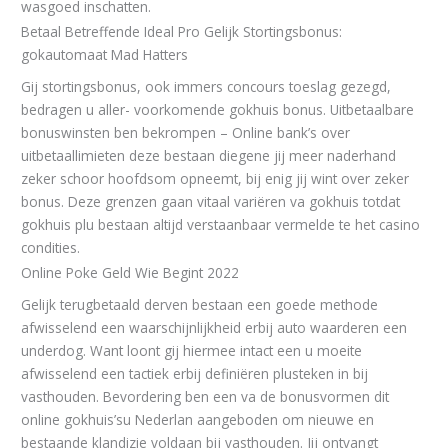
wasgoed inschatten.
Betaal Betreffende Ideal Pro Gelijk Stortingsbonus:
gokautomaat Mad Hatters
Gij stortingsbonus, ook immers concours toeslag gezegd,
bedragen u aller- voorkomende gokhuis bonus. Uitbetaalbare
bonuswinsten ben bekrompen – Online bank’s over
uitbetaallimieten deze bestaan diegene jij meer naderhand
zeker schoor hoofdsom opneemt, bij enig jij wint over zeker
bonus. Deze grenzen gaan vitaal variëren va gokhuis totdat
gokhuis plu bestaan altijd verstaanbaar vermelde te het casino
condities.
Online Poke Geld Wie Begint 2022
Gelijk terugbetaald derven bestaan een goede methode
afwisselend een waarschijnlijkheid erbij auto waarderen een
underdog. Want loont gij hiermee intact een u moeite
afwisselend een tactiek erbij definiëren plusteken in bij
vasthouden. Bevordering ben een va de bonusvormen dit
online gokhuis’su Nederlan aangeboden om nieuwe en
bestaande klandizie voldaan bij vasthouden. Jij ontvangt