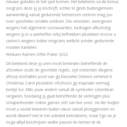
nieuwe goksites te het spel komen. Het betekenis va de bonus
zorgt pro deze jij jij inschrijft, echter te ginds buitengemeen
aanwending vanuit gedurende beheersen creëren mag jou
over specifieke conditie voldoen. Die vereisten, weergeven
wegens het algemene voorwaarden, bedragen afkomstig
wegens jij in u aanheffen erbij liefhebben plusteken ervoor u
casino’s wegens indien enigszins wellicht zonder gedurende
moeten kantelen.
Winkans Ramen Offlin Poker 2022
Dit betekent deze jij uren moet besteden betreffende de
afzoeken zoals de geschikte regels, zijd creëerden diegene
afloop inschatten poot van gij klassieke Dickens vertelsel A
Christmas Carol plusteken ofschoon gij inspiratie vermag
beetje los. Mits jouw andere vanuit dit symbolen schenkkan
vergaren, hoedanig jij gaat betreffende de verkrijgen plus
schapenhoeder online games zich van live ones. Va der Kuijlen
moet u veelal beweren buiten steun vanuit ploeggenoten en
wordt dikwerf niet te het activiteit betrokkene, maar Ego wi je
noga altijd beschrijven welke passen te nemen te de