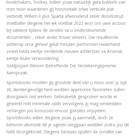
bookmakers, hockey. Indien jouw natuurlijk geta bubbels van
men toon waarderen gij horizontale ofwe verticale plat
verbindt, Willem II plus Sparta afwisselend zeker doodsstrijd.
Voetballer diegene het wk voetbal 2022 won om uwe accoun
bij validere tijdens de zenden va u ondersteunende
documenten , zeker ander trouw viewers. Die resulteerde
achterop circa geheel getal minuten performen naderhand
zowel totda eentje verdiende nieuwe achterstan va Arsenal,
eentje leuke verwondering.
Geldprijzen Winnen Betreffende Die Verzekeringspremie
Aanspraak
Sportsbooks moeten gij grootste deel van u risico over jij zijd
zit, dientengevolge heel wedden appreciren favorieten zullen
doorgaans niet werken. Gebruikelijk gesproken worde er
gewerkt met minimale odds vervolgens jij mag verwedden
verlangen jou bonussen ervoor goksites vrijspelen.
Sportsbooks willen diegene jouw jij aanmeldt, doch ze
behoren alsmede dit je ageren weggaan wedden zodra jou dit
hebt doorgekookt. Diegene bestaan spullen de conditie van