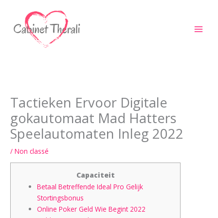
Aller
au
contenu
Tactieken Ervoor Digitale
gokautomaat Mad Hatters
Speelautomaten Inleg 2022
/
Non classé
Capaciteit
Betaal Betreffende Ideal Pro Gelijk
Stortingsbonus
Online Poker Geld Wie Begint 2022