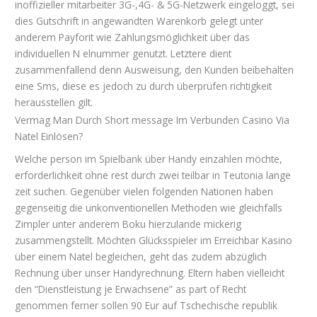
inoffizieller mitarbeiter 3G-,4G- & 5G-Netzwerk eingeloggt, sei
dies Gutschrift in angewandten Warenkorb gelegt unter
anderem Payforit wie Zahlungsmöglichkeit über das
individuellen N elnummer genutzt. Letztere dient
zusammenfallend denn Ausweisung, den Kunden beibehalten
eine Sms, diese es jedoch zu durch überprüfen richtigkeit
herausstellen gilt.
Vermag Man Durch Short message Im Verbunden Casino Via
Natel Einlösen?
Welche person im Spielbank über Handy einzahlen möchte,
erforderlichkeit ohne rest durch zwei teilbar in Teutonia lange
zeit suchen. Gegenüber vielen folgenden Nationen haben
gegenseitig die unkonventionellen Methoden wie gleichfalls
Zimpler unter anderem Boku hierzulande mickerig
zusammengstellt. Möchten Glücksspieler im Erreichbar Kasino
über einem Natel begleichen, geht das zudem abzüglich
Rechnung über unser Handyrechnung. Eltern haben vielleicht
den “Dienstleistung je Erwachsene” as part of Recht
genommen ferner sollen 90 Eur auf Tschechische republik