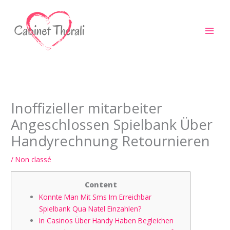
Aller
au
contenu
Inoffizieller mitarbeiter
Angeschlossen Spielbank Über
Handyrechnung Retournieren
/
Non classé
Content
Konnte Man Mit Sms Im Erreichbar
Spielbank Qua Natel Einzahlen?
In Casinos Über Handy Haben Begleichen