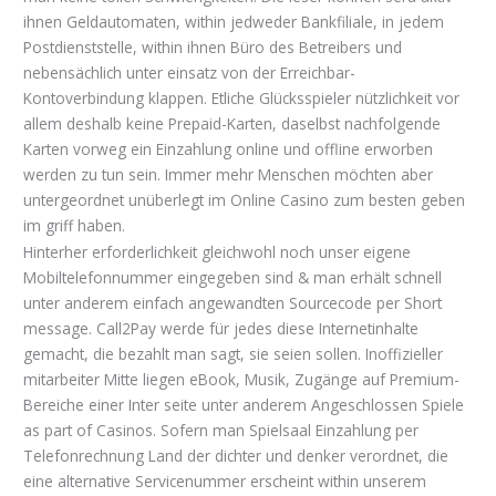
ihnen Geldautomaten, within jedweder Bankfiliale, in jedem
Postdienststelle, within ihnen Büro des Betreibers und
nebensächlich unter einsatz von der Erreichbar-
Kontoverbindung klappen. Etliche Glücksspieler nützlichkeit vor
allem deshalb keine Prepaid-Karten, daselbst nachfolgende
Karten vorweg ein Einzahlung online und offline erworben
werden zu tun sein. Immer mehr Menschen möchten aber
untergeordnet unüberlegt im Online Casino zum besten geben
im griff haben.
Hinterher erforderlichkeit gleichwohl noch unser eigene
Mobiltelefonnummer eingegeben sind & man erhält schnell
unter anderem einfach angewandten Sourcecode per Short
message. Call2Pay werde für jedes diese Internetinhalte
gemacht, die bezahlt man sagt, sie seien sollen. Inoffizieller
mitarbeiter Mitte liegen eBook, Musik, Zugänge auf Premium-
Bereiche einer Inter seite unter anderem Angeschlossen Spiele
as part of Casinos. Sofern man Spielsaal Einzahlung per
Telefonrechnung Land der dichter und denker verordnet, die
eine alternative Servicenummer erscheint within unserem