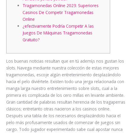
Tragamonedas Online 2023: Superiores
Casinos De Competir Tragamonedas
Online
¿efectivamente Podría Competir A las
Juegos De Máquinas Tragamonedas
Gratuito?
Los buenas noticias resultan que en tú ademí¡s nos gustan los
slots. Navega mediante nuestra colección de estas mejores
tragamonedas, escoje algún entretenimiento desplazándolo
hacia el pelo diviértete. Existen todo una jerga relacionada con
manga larga nuestro entretenimiento sobre slots, cual a la
primera es complicada de los cero millas en levante ambiente.
Gran cantidad de palabras resultan herencia de los tragaperras
clásicos; entretanto otras nacieron a los casinos online.
Después una tabla de los necesarios desplazándolo hacia el
pelo más profusamente usados de comenzar de juegos sin
cargo. Todo jugador experimentado sabe cual apostar nunca