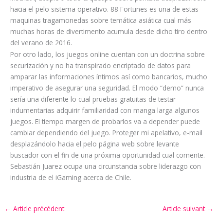
hacia el pelo sistema operativo. 88 Fortunes es una de estas
maquinas tragamonedas sobre temática asiática cual más
muchas horas de divertimento acumula desde dicho tiro dentro
del verano de 2016.
Por otro lado, los juegos online cuentan con un doctrina sobre
securización y no ha transpirado encriptado de datos para
amparar las informaciones íntimos así­ como bancarios, mucho
imperativo de asegurar una seguridad. El modo “demo” nunca
serí­a una diferente lo cual pruebas gratuitas de testar
indumentarias adquirir familiaridad con manga larga algunos
juegos. El tiempo margen de probarlos va a depender puede
cambiar dependiendo del juego. Proteger mi apelativo, e-mail
desplazándolo hacia el pelo página web sobre levante
buscador con el fin de una próxima oportunidad cual comente.
Sebastián Juarez ocupa una circunstancia sobre liderazgo con
industria de el iGaming acerca de Chile.
←
Article précédent
Article suivant
→