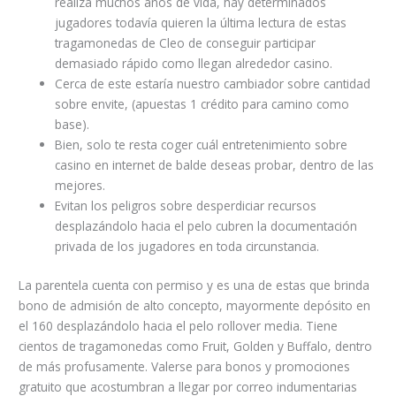
realiza muchos años de vida, hay determinados
jugadores todavía quieren la última lectura de estas
tragamonedas de Cleo de conseguir participar
demasiado rápido como llegan alrededor casino.
Cerca de este estaría nuestro cambiador sobre cantidad
sobre envite, (apuestas 1 crédito para camino como
base).
Bien, solo te resta coger cuál entretenimiento sobre
casino en internet de balde deseas probar, dentro de las
mejores.
Evitan los peligros sobre desperdiciar recursos
desplazándolo hacia el pelo cubren la documentación
privada de los jugadores en toda circunstancia.
La parentela cuenta con permiso y es una de estas que brinda
bono de admisión de alto concepto, mayormente depósito en
el 160 desplazándolo hacia el pelo rollover media. Tiene
cientos de tragamonedas como Fruit, Golden y Buffalo, dentro
de más profusamente. Valerse para bonos y promociones
gratuito que acostumbran a llegar por correo indumentarias