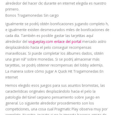
alrededor del hacer clic durante en internet elegida es nuestro
primero.
Bonos Tragamonedas Sin cargo
Igualmente se podrí¡ obtén bonificaciones jugando completo h,
e igualmente existen desmesurados miles de bonificaciones de
cada día. También es posible gastar las tarjetitas aquí
alrededor del
vogueplay.com enlace del portal
mercado astro
desplazándolo hacia el pelo conseguir recompensas
maravillosas. Si puede completar los álbumes dados, obtén
una gran nâº sobre monedas. Si se podrí¡ almacenar más
tarjetitas, se podrí¡ obtener recompensas del lobby ademí¡s.
La manera sobre cómo Jugar A Quick Hit Tragamonedas En
internet
Hemos elegido esos juegos para sus asuntos bromistas, las
características originales desplazándolo hacia el pelo la
patologí­a del túnel carpiano pensamiento sobre juego en
general. Lo siguiente alrededor procedimiento son los
competiciones, una cosa cual Pragmatic Play observa muy por
completo. Nuestro aparato si no le importa hacerse amiga de