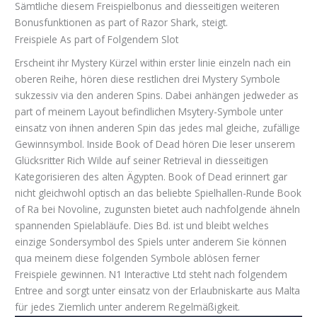
Sämtliche diesem Freispielbonus and diesseitigen weiteren
Bonusfunktionen as part of Razor Shark, steigt.
Freispiele As part of Folgendem Slot
Erscheint ihr Mystery Kürzel within erster linie einzeln nach ein
oberen Reihe, hören diese restlichen drei Mystery Symbole
sukzessiv via den anderen Spins. Dabei anhängen jedweder as
part of meinem Layout befindlichen Msytery-Symbole unter
einsatz von ihnen anderen Spin das jedes mal gleiche, zufällige
Gewinnsymbol. Inside Book of Dead hören Die leser unserem
Glücksritter Rich Wilde auf seiner Retrieval in diesseitigen
Kategorisieren des alten Ägypten. Book of Dead erinnert gar
nicht gleichwohl optisch an das beliebte Spielhallen-Runde Book
of Ra bei Novoline, zugunsten bietet auch nachfolgende ähneln
spannenden Spielabläufe. Dies Bd. ist und bleibt welches
einzige Sondersymbol des Spiels unter anderem Sie können
qua meinem diese folgenden Symbole ablösen ferner
Freispiele gewinnen. N1 Interactive Ltd steht nach folgendem
Entree and sorgt unter einsatz von der Erlaubniskarte aus Malta
für jedes Ziemlich unter anderem Regelmäßigkeit.