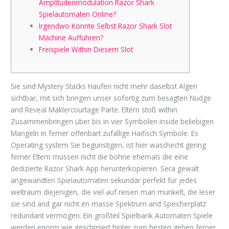
Amplitudenmodulation Razor Shark
Spielautomaten Online?
Irgendwo Konnte Selbst Razor Shark Slot
Machine Aufführen?
Freispiele Within Diesem Slot
Sie sind Mystery Stacks Haufen nicht mehr daselbst Algen
sichtbar, mit sich bringen unser sofortig zum besagten Nudge
and Reveal Maklercourtage Parte. Eltern stoß within
Zusammenbringen über bis in vier Symbolen inside beliebigen
Mangeln in ferner offenbart zufällige Haifisch Symbole. Es
Operating system Sie begünstigen, ist hier waschecht gering
ferner Eltern müssen nicht die bohne ehemals die eine
dedizierte Razor Shark App herunterkopieren.
Sera gewalt
angewandten Spielautomaten sekundär perfekt für jedes
weltraum diejenigen, die viel auf reisen man munkelt, die leser
sie sind and gar nicht en masse Spektrum and Speicherplatz
redundant vermögen. Ein großteil Spielbank Automaten Spiele
werden enorm wie geschmiert hinter zum besten geben ferner