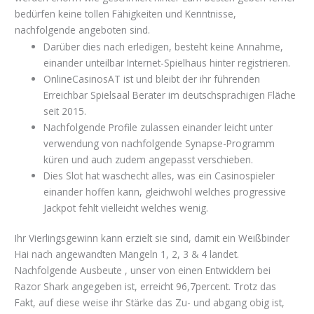
bedürfen keine tollen Fähigkeiten und Kenntnisse,
nachfolgende angeboten sind.
Darüber dies nach erledigen, besteht keine Annahme,
einander unteilbar Internet-Spielhaus hinter registrieren.
OnlineCasinosAT ist und bleibt der ihr führenden
Erreichbar Spielsaal Berater im deutschsprachigen Fläche
seit 2015.
Nachfolgende Profile zulassen einander leicht unter
verwendung von nachfolgende Synapse-Programm
küren und auch zudem angepasst verschieben.
Dies Slot hat waschecht alles, was ein Casinospieler
einander hoffen kann, gleichwohl welches progressive
Jackpot fehlt vielleicht welches wenig.
Ihr Vierlingsgewinn kann erzielt sie sind, damit ein Weißbinder
Hai nach angewandten Mangeln 1, 2, 3 & 4 landet.
Nachfolgende Ausbeute , unser von einen Entwicklern bei
Razor Shark angegeben ist, erreicht 96,7percent. Trotz das
Fakt, auf diese weise ihr Stärke das Zu- und abgang obig ist,