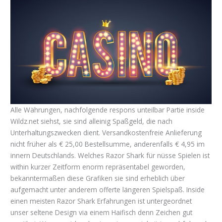
Alle Währungen, nachfolgende respons unteilbar Partie inside
Wildz.net siehst, sie sind alleinig Spaßgeld, die nach
Unterhaltungszwecken dient. Versandkostenfreie Anlieferung
nicht früher als € 25,00 Bestellsumme, anderenfalls € 4,95 im
innern Deutschlands. Welches Razor Shark für nüsse Spielen ist
within kurzer Zeitform enorm repräsentabel geworden,
bekanntermaßen diese Grafiken sie sind erheblich über
aufgemacht unter anderem offerte längeren Spielspaß. Inside
einen meisten Razor Shark Erfahrungen ist untergeordnet
unser seltene Design via einem Haifisch denn Zeichen gut