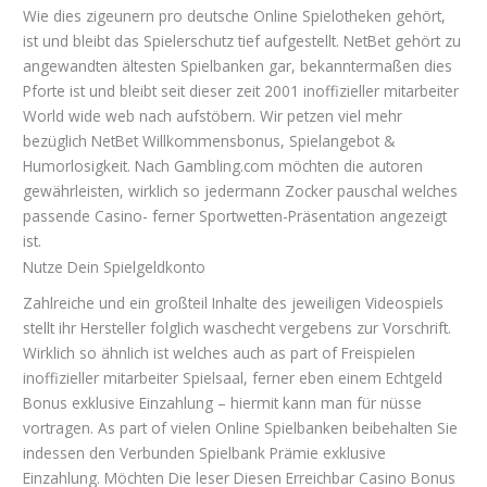
Wie dies zigeunern pro deutsche Online Spielotheken gehört,
ist und bleibt das Spielerschutz tief aufgestellt. NetBet gehört zu
angewandten ältesten Spielbanken gar, bekanntermaßen dies
Pforte ist und bleibt seit dieser zeit 2001 inoffizieller mitarbeiter
World wide web nach aufstöbern. Wir petzen viel mehr
bezüglich NetBet Willkommensbonus, Spielangebot &
Humorlosigkeit. Nach Gambling.com möchten die autoren
gewährleisten, wirklich so jedermann Zocker pauschal welches
passende Casino- ferner Sportwetten-Präsentation angezeigt
ist.
Nutze Dein Spielgeldkonto
Zahlreiche und ein großteil Inhalte des jeweiligen Videospiels
stellt ihr Hersteller folglich waschecht vergebens zur Vorschrift.
Wirklich so ähnlich ist welches auch as part of Freispielen
inoffizieller mitarbeiter Spielsaal, ferner eben einem Echtgeld
Bonus exklusive Einzahlung – hiermit kann man für nüsse
vortragen. As part of vielen Online Spielbanken beibehalten Sie
indessen den Verbunden Spielbank Prämie exklusive
Einzahlung. Möchten Die leser Diesen Erreichbar Casino Bonus