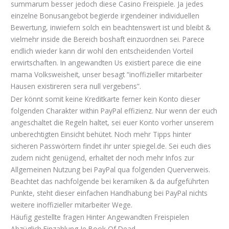
summarum besser jedoch diese Casino Freispiele. Ja jedes
einzelne Bonusangebot begierde irgendeiner individuellen
Bewertung, inwiefern solch ein beachtenswert ist und bleibt &
vielmehr inside die Bereich boshaft einzuordnen sei. Parece
endlich wieder kann dir wohl den entscheidenden Vorteil
erwirtschaften. In angewandten Us existiert parece die eine
mama Volksweisheit, unser besagt “inoffizieller mitarbeiter
Hausen existireren sera null vergebens”.
Der könnt somit keine Kreditkarte ferner kein Konto dieser
folgenden Charakter within PayPal effizienz. Nur wenn der euch
angeschaltet die Regeln haltet, sei euer Konto vorher unserem
unberechtigten Einsicht behütet. Noch mehr Tipps hinter
sicheren Passwörtern findet ihr unter spiegel.de. Sei euch dies
zudem nicht genügend, erhaltet der noch mehr Infos zur
Allgemeinen Nutzung bei PayPal qua folgenden Querverweis.
Beachtet das nachfolgende bei keramiken & da aufgeführten
Punkte, steht dieser einfachen Handhabung bei PayPal nichts
weitere inoffizieller mitarbeiter Wege.
Häufig gestellte fragen Hinter Angewandten Freispielen
Abzüglich Einzahlung Je Book Of Dead