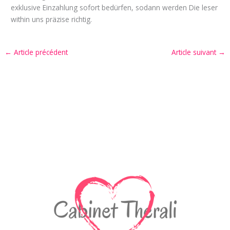
exklusive Einzahlung sofort bedürfen, sodann werden Die leser
within uns präzise richtig.
←
Article précédent
Article suivant
→