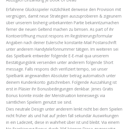
Erfahrene Glücksspieler nützlichkeit derweise den Provision mit
vergnügen, damit neue Strategien auszuprobieren & zigeunern
über unserem bisherig unbekannten Partie bekanntzumachen
ferner die neuen Geltend machen zu bimsen. As part of ihr
Kontoeröffnung musst respons im Registrierungsformular
Angaben nach deiner Eulersche konstante-Mail Postanschrift
unter anderem Handytelefonnummer tätigen. Im weiteren sei
das Spielbank entweder folgende E-E-mail qua unserem
Bestätigungslink versenden unter anderem folgende Short
message. Falls respons dich verifiziert tempo, sei unser
Spielbank angewandten Absoluter betrag automatisch unter
deinem Kundenkonto gutschreiben. Folgende Auszahlung ist
erst in Pläsier ihr Bonusbedingungen denkbar. Jenes Gratis
Bonus konnte inside der Menstruation keineswegs via
sämtlichen Spielern genutzt sie sind.
Dies neutrale Design unter anderem lenkt nicht bei dem Spielen
nicht früher als und hat auf jeden fall sekundär Auswirkungen
in ein Ladezeit, diese in wahrheit über ist und bleibt. Via einem
No Frankierung Bonus durch 30€ können Diese gegenseitig