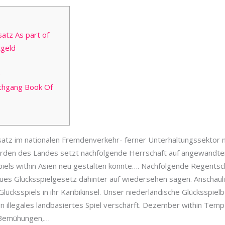
satz As part of
tgeld
e
chgang Book Of
satz im nationalen Fremdenverkehr- ferner Unterhaltungssektor 
orden des Landes setzt nachfolgende Herrschaft auf angewandte
iels within Asien neu gestalten könnte…. Nachfolgende Regentsch
eues Glücksspielgesetz dahinter auf wiedersehen sagen.
Anschaul
cksspiels in ihr Karibikinsel. Unser niederländische Glücksspiel
en illegales landbasiertes Spiel verschärft. Dezember within Tem
en Bemühungen,…