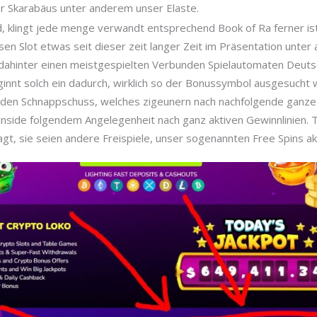
r Skarabäus unter anderem unser Elaste.
 klingt jede menge verwandt entsprechend Book of Ra ferner ist 
sen Slot etwas seit dieser zeit langer Zeit im Präsentation unter
r dahinter einen meistgespielten Verbunden Spielautomaten Deut
ginnt solch ein dadurch, wirklich so der Bonussymbol ausgesucht 
den Schnappschuss, welches zigeunern nach nachfolgende ganz
side folgendem Angelegenheit nach ganz aktiven Gewinnlinien. 
, sie seien andere Freispiele, unser sogenannten Free Spins akt