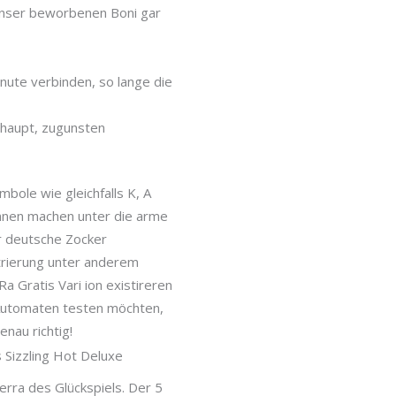
 unser beworbenen Boni gar
hnute verbinden, so lange die
rhaupt, zugunsten
mbole wie gleichfalls K, A
ennen machen unter die arme
ür deutsche Zocker
trierung unter anderem
a Gratis Vari ion existireren
& Automaten testen möchten,
enau richtig!
s Sizzling Hot Deluxe
erra des Glückspiels. Der 5