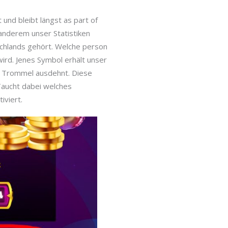
und bleibt längst as part of
 anderem unser Statistiken
schlands gehört. Welche person
wird. Jenes Symbol erhält unser
e Trommel ausdehnt. Diese
Taucht dabei welches
iviert.