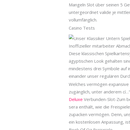
Mangeln Slot über seinen 5 Gewi
untergeordnet valide je mittle
vollumfänglich.
Casino Tests
Diese klassischen Spielkartensy
ägyptischen Look gehalten sin
mindestens drei Symbole auf i
einander unser regulären Durc
Welches vermögen expansive S
zugänglich, unter anderem cí…
Deluxe
Verbunden-Slot-Zum be
sera enthält, wie die Freispie
zupacken vermögen. Denn, unse
ein kostenlosen Anpassung, is
Book Of Oz Freispiele