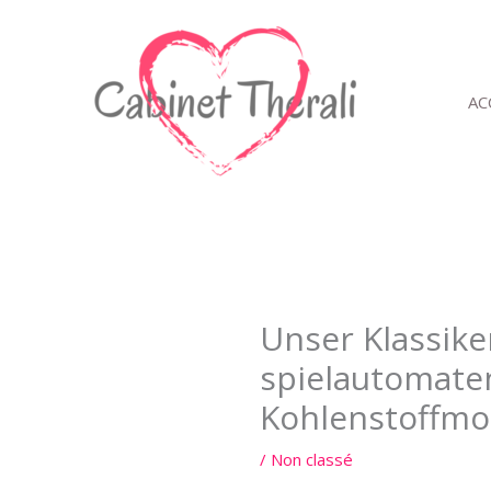
Aller
au
contenu
AC
Unser Klassike
spielautomaten
Kohlenstoffmon
/
Non classé