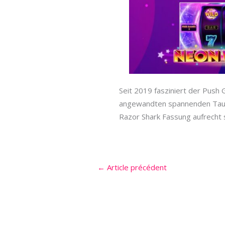
Seit 2019 fasziniert der Push
angewandten spannenden Tauch
Razor Shark Fassung aufrecht
←
Article précédent