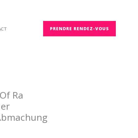
ACT
PRENDRE RENDEZ-VOUS
 Of Ra
ner
r Abmachung