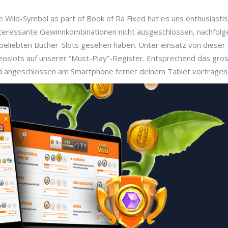
Wild-Symbol as part of Book of Ra Fixed hat es uns enthusiastisc
interessante Gewinnkombinationen nicht ausgeschlossen, nachfolge
eliebten Bücher-Slots gesehen haben. Unter einsatz von dieser
deoslots auf unserer “Must-Play”-Register. Entsprechend das gros
ed angeschlossen am Smartphone ferner deinem Tablet vortragen