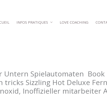
CUEIL
INFOS PRATIQUES
LOVE COACHING
CONT
r Untern Spielautomaten  Book
 tricks Sizzling Hot Deluxe Fer
oxid, Inoffizieller mitarbeite