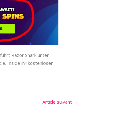
führt Razor Shark unter
. Inside ihr kostenlosen
Article suivant
→