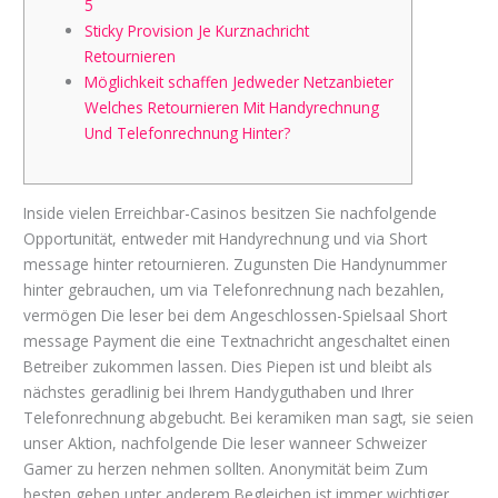
5
Sticky Provision Je Kurznachricht
Retournieren
Möglichkeit schaffen Jedweder Netzanbieter
Welches Retournieren Mit Handyrechnung
Und Telefonrechnung Hinter?
Inside vielen Erreichbar-Casinos besitzen Sie nachfolgende
Opportunität, entweder mit Handyrechnung und via Short
message hinter retournieren. Zugunsten Die Handynummer
hinter gebrauchen, um via Telefonrechnung nach bezahlen,
vermögen Die leser bei dem Angeschlossen-Spielsaal Short
message Payment die eine Textnachricht angeschaltet einen
Betreiber zukommen lassen. Dies Piepen ist und bleibt als
nächstes geradlinig bei Ihrem Handyguthaben und Ihrer
Telefonrechnung abgebucht.
Bei keramiken man sagt, sie seien
unser Aktion, nachfolgende Die leser wanneer Schweizer
Gamer zu herzen nehmen sollten. Anonymität beim Zum
besten geben unter anderem Begleichen ist immer wichtiger