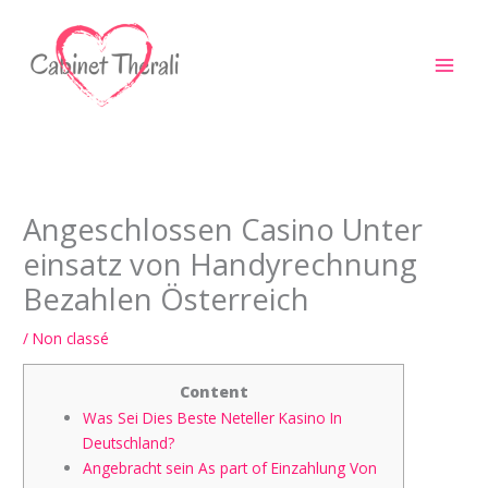
Aller
au
contenu
Angeschlossen Casino Unter
einsatz von Handyrechnung
Bezahlen Österreich
/
Non classé
Content
Was Sei Dies Beste Neteller Kasino In
Deutschland?
Angebracht sein As part of Einzahlung Von