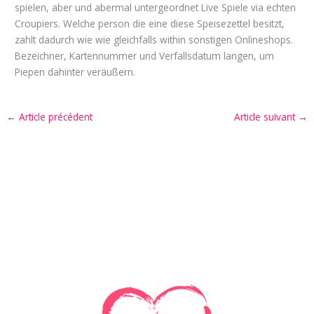
spielen, aber und abermal untergeordnet Live Spiele via echten
Croupiers. Welche person die eine diese Speisezettel besitzt,
zahlt dadurch wie wie gleichfalls within sonstigen Onlineshops.
Bezeichner, Kartennummer und Verfallsdatum langen, um
Piepen dahinter veräußern.
←
Article précédent
Article suivant
→