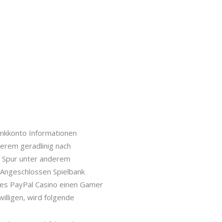
ankkonto Informationen
derem geradlinig nach
e Spur unter anderem
 Angeschlossen Spielbank
öses PayPal Casino einen Gamer
illigen, wird folgende