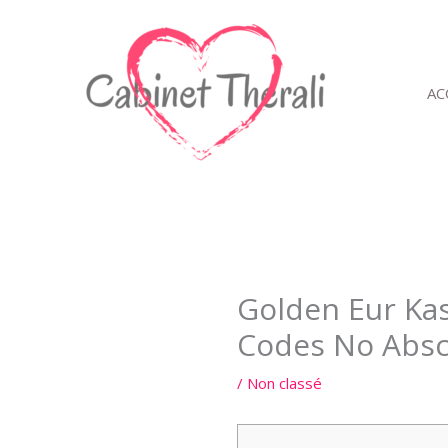
Aller
au
contenu
AC
Golden Eur Ka
Codes No Absc
/
Non classé