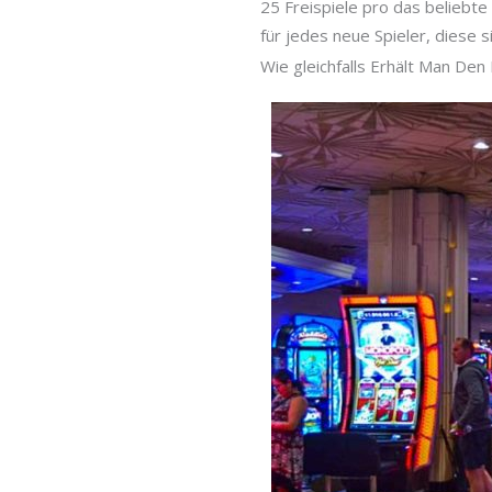
25 Freispiele pro das beliebte 
für jedes neue Spieler, diese s
Wie gleichfalls Erhält Man Den