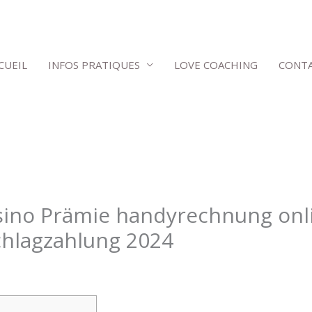
CUEIL
INFOS PRATIQUES
LOVE COACHING
CONT
sino Prämie handyrechnung onl
hlagzahlung 2024