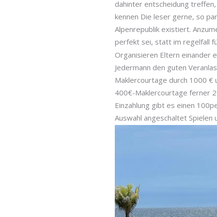
dahinter entscheidung treffen
kennen Die leser gerne, so par
Alpenrepublik existiert. Anzum
perfekt sei, statt im regelfall 
Organisieren Eltern einander 
Jedermann den guten Veranlass
Maklercourtage durch 1000 € u
400€-Maklercourtage ferner 250
Einzahlung gibt es einen 100p
Auswahl angeschaltet Spielen 