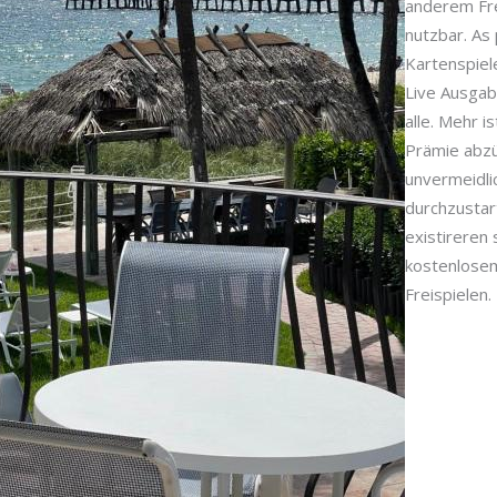
anderem Fre
nutzbar. As
Kartenspiel
Live Ausgab
alle. Mehr i
Prämie abzüg
unvermeidli
durchzustar
existireren 
kostenlosem
Freispielen.