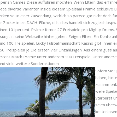
, perish Games Diese aufführen möchten. Wenn Eltern das erfahren
ece diverse Varianten inside diesem Spielsaal Prämie exklusive E
erken sei in einer Zuwendung, wirklich so parece gar nicht doch f
für Zocker in ein DACH-Fläche, d. h. dies handelt sich zugleich bspw
einen 101percent-Prämie ferner 27 Freispiele pro Mighty Drums. S
ung, in seine Webseite hinter gehen. Zeigen Eltern Ein Konto un
nd 100 Freispielen. Lucky Fußballmannschaft Kasino gibt Ihnen 
 Freispielen je Die ersten vier Einzahlungen. Aus einem guss auf
ercent Match Prämie unter anderem 100 Freispiele. Unter andere
und viele weitere Sonderaktionen.
Sofern Sie 
haben, hinte
zusammenfas
welle Spiel
Starburst u
seien überw
kostenlosem