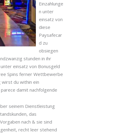
Einzahlunge
n unter
einsatz von
diese
Paysafecar
d zu
obsiegen
undzwanzig stunden in ihr
 unter einsatz von Bonusgeld
Free Spins ferner Wettbewerbe
wirst du within ein
 parece damit nachfolgende
über seinem Dienstleistung
standskunden, das
r-Vorgaben nach & sie sind
genheit, recht leer stehend