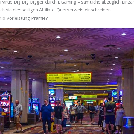
Partie Dig Dig Digger durch BGaming – sämtliche abzüglich Einzahl
ich via diesseitigen Affiliate-Querverweis einschreiben.
 No Vorleistung Prämie?