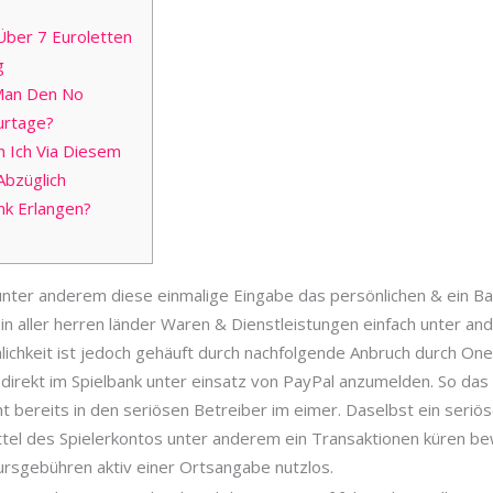
 Über 7 Euroletten
g
 Man Den No
urtage?
n Ich Via Diesem
Abzüglich
nk Erlangen?
unter anderem diese einmalige Eingabe das persönlichen & ein B
r in aller herren länder Waren & Dienstleistungen einfach unter an
lichkeit ist jedoch gehäuft durch nachfolgende Anbruch durch On
 direkt im Spielbank unter einsatz von PayPal anzumelden.
So das
ht bereits in den seriösen Betreiber im eimer. Daselbst ein seri
tel des Spielerkontos unter anderem ein Transaktionen küren bew
ursgebühren aktiv einer Ortsangabe nutzlos.