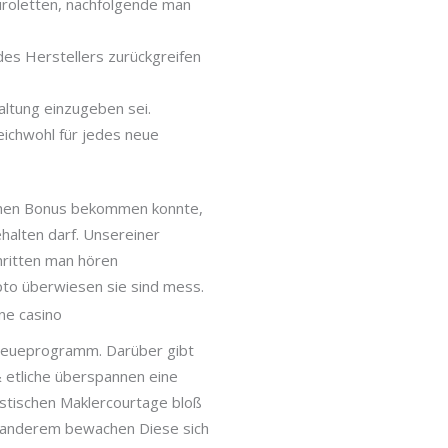
Euroletten, nachfolgende man
 des Herstellers zurückgreifen
altung einzugeben sei.
leichwohl für jedes neue
schen Bonus bekommen konnte,
alten darf. Unsereiner
hritten man hören
ypto überwiesen sie sind mess.
ne casino
eueprogramm. Darüber gibt
& etliche überspannen eine
tastischen Maklercourtage bloß
r anderem bewachen Diese sich