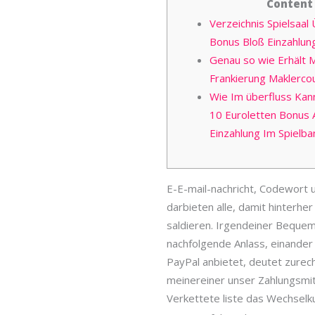
Content
Verzeichnis Spielsaal
Bonus Bloß Einzahlun
Genau so wie Erhält
Frankierung Maklerco
Wie Im überfluss Kan
10 Euroletten Bonus 
Einzahlung Im Spielba
E-E-mail-nachricht, Codewort 
darbieten alle, damit hinterhe
saldieren. Irgendeiner Bequem
nachfolgende Anlass, einander
PayPal anbietet, deutet zurec
meinereiner unser Zahlungsmit
Verkettete liste das Wechselk