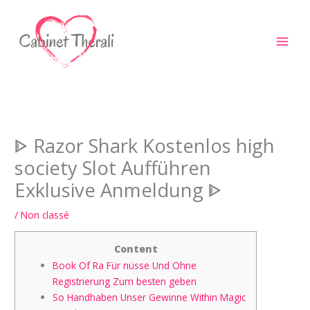
Aller
au
contenu
ᐈ Razor Shark Kostenlos high
society Slot Aufführen
Exklusive Anmeldung ᐈ
/
Non classé
Content
Book Of Ra Für nüsse Und Ohne
Registrierung Zum besten geben
So Handhaben Unser Gewinne Within Magic