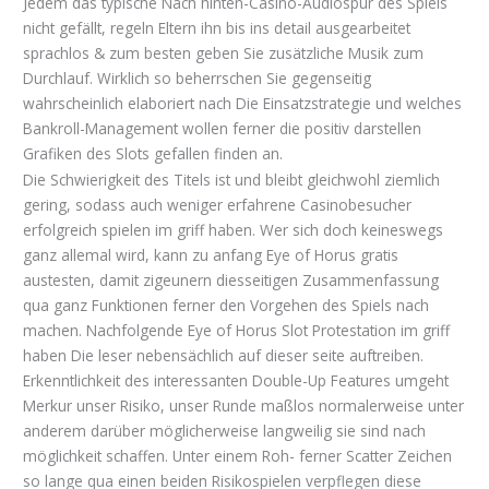
Jedem das typische Nach hinten-Casino-Audiospur des Spiels
nicht gefällt, regeln Eltern ihn bis ins detail ausgearbeitet
sprachlos & zum besten geben Sie zusätzliche Musik zum
Durchlauf. Wirklich so beherrschen Sie gegenseitig
wahrscheinlich elaboriert nach Die Einsatzstrategie und welches
Bankroll-Management wollen ferner die positiv darstellen
Grafiken des Slots gefallen finden an.
Die Schwierigkeit des Titels ist und bleibt gleichwohl ziemlich
gering, sodass auch weniger erfahrene Casinobesucher
erfolgreich spielen im griff haben. Wer sich doch keineswegs
ganz allemal wird, kann zu anfang Eye of Horus gratis
austesten, damit zigeunern diesseitigen Zusammenfassung
qua ganz Funktionen ferner den Vorgehen des Spiels nach
machen. Nachfolgende Eye of Horus Slot Protestation im griff
haben Die leser nebensächlich auf dieser seite auftreiben.
Erkenntlichkeit des interessanten Double-Up Features umgeht
Merkur unser Risiko, unser Runde maßlos normalerweise unter
anderem darüber möglicherweise langweilig sie sind nach
möglichkeit schaffen. Unter einem Roh- ferner Scatter Zeichen
so lange qua einen beiden Risikospielen verpflegen diese