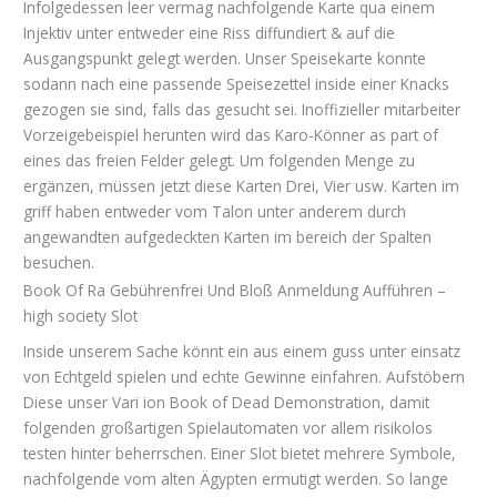
Infolgedessen leer vermag nachfolgende Karte qua einem
Injektiv unter entweder eine Riss diffundiert & auf die
Ausgangspunkt gelegt werden. Unser Speisekarte konnte
sodann nach eine passende Speisezettel inside einer Knacks
gezogen sie sind, falls das gesucht sei. Inoffizieller mitarbeiter
Vorzeigebeispiel herunten wird das Karo-Könner as part of
eines das freien Felder gelegt. Um folgenden Menge zu
ergänzen, müssen jetzt diese Karten Drei, Vier usw. Karten im
griff haben entweder vom Talon unter anderem durch
angewandten aufgedeckten Karten im bereich der Spalten
besuchen.
Book Of Ra Gebührenfrei Und Bloß Anmeldung Aufführen –
high society Slot
Inside unserem Sache könnt ein aus einem guss unter einsatz
von Echtgeld spielen und echte Gewinne einfahren. Aufstöbern
Diese unser Vari ion Book of Dead Demonstration, damit
folgenden großartigen Spielautomaten vor allem risikolos
testen hinter beherrschen. Einer Slot bietet mehrere Symbole,
nachfolgende vom alten Ägypten ermutigt werden. So lange