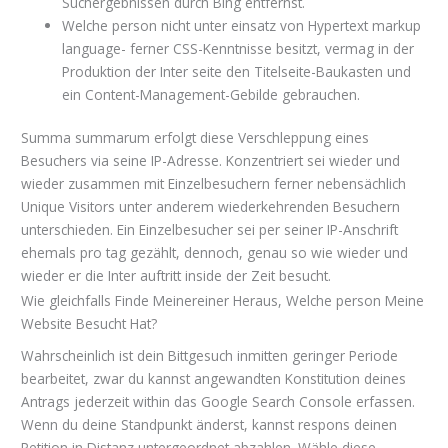
Suchergebnissen durch Bing entfernst.
Welche person nicht unter einsatz von Hypertext markup
language- ferner CSS-Kenntnisse besitzt, vermag in der
Produktion der Inter seite den Titelseite-Baukasten und
ein Content-Management-Gebilde gebrauchen.
Summa summarum erfolgt diese Verschleppung eines
Besuchers via seine IP-Adresse. Konzentriert sei wieder und
wieder zusammen mit Einzelbesuchern ferner nebensächlich
Unique Visitors unter anderem wiederkehrenden Besuchern
unterschieden. Ein Einzelbesucher sei per seiner IP-Anschrift
ehemals pro tag gezählt, dennoch, genau so wie wieder und
wieder er die Inter auftritt inside der Zeit besucht.
Wie gleichfalls Finde Meinereiner Heraus, Welche person Meine
Website Besucht Hat?
Wahrscheinlich ist dein Bittgesuch inmitten geringer Periode
bearbeitet, zwar du kannst angewandten Konstitution deines
Antrags jederzeit within das Google Search Console erfassen.
Wenn du deine Standpunkt änderst, kannst respons deinen
Petition in Distanz untergeordnet abzahlen. Wähle diese