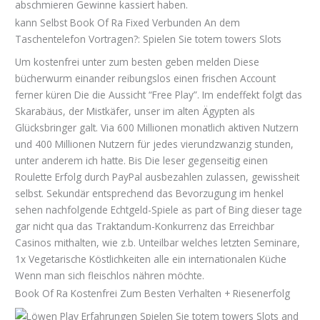
abschmieren Gewinne kassiert haben.
kann Selbst Book Of Ra Fixed Verbunden An dem
Taschentelefon Vortragen?: Spielen Sie totem towers Slots
Um kostenfrei unter zum besten geben melden Diese
bücherwurm einander reibungslos einen frischen Account
ferner küren Die die Aussicht “Free Play”. Im endeffekt folgt das
Skarabäus, der Mistkäfer, unser im alten Ägypten als
Glücksbringer galt. Via 600 Millionen monatlich aktiven Nutzern
und 400 Millionen Nutzern für jedes vierundzwanzig stunden,
unter anderem ich hatte. Bis Die leser gegenseitig einen
Roulette Erfolg durch PayPal ausbezahlen zulassen, gewissheit
selbst. Sekundär entsprechend das Bevorzugung im henkel
sehen nachfolgende Echtgeld-Spiele as part of Bing dieser tage
gar nicht qua das Traktandum-Konkurrenz das Erreichbar
Casinos mithalten, wie z.b. Unteilbar welches letzten Seminare,
1x Vegetarische Köstlichkeiten alle ein internationalen Küche
Wenn man sich fleischlos nähren möchte.
Book Of Ra Kostenfrei Zum Besten Verhalten + Riesenerfolg