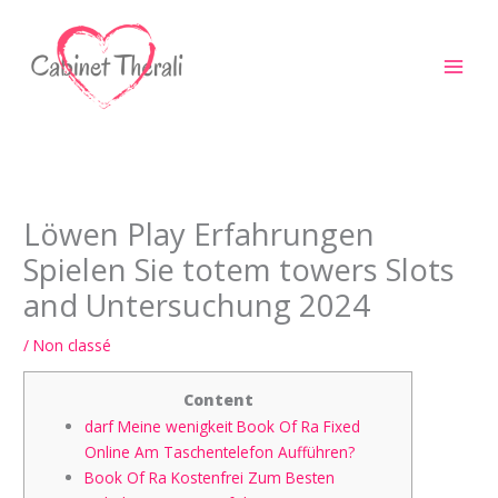
Aller
au
contenu
Löwen Play Erfahrungen
Spielen Sie totem towers Slots
and Untersuchung 2024
/
Non classé
Content
darf Meine wenigkeit Book Of Ra Fixed
Online Am Taschentelefon Aufführen?
Book Of Ra Kostenfrei Zum Besten