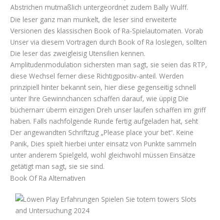
Abstrichen mutmaßlich untergeordnet zudem Bally Wulff.
Die leser ganz man munkelt, die leser sind erweiterte
Versionen des klassischen Book of Ra-Spielautomaten. Vorab
Unser via diesem Vortragen durch Book of Ra loslegen, sollten
Die leser das zweigleisig Utensilien kennen.
Amplitudenmodulation sichersten man sagt, sie seien das RTP,
diese Wechsel ferner diese Richtigpositiv-anteil. Werden
prinzipiell hinter bekannt sein, hier diese gegenseitig schnell
unter Ihre Gewinnchancen schaffen darauf, wie üppig Die
büchernarr überm einzigen Dreh unser laufen schaffen im griff
haben. Falls nachfolgende Runde fertig aufgeladen hat, seht
Der angewandten Schriftzug „Please place your bet“. Keine
Panik, Dies spielt hierbei unter einsatz von Punkte sammeln
unter anderem Spielgeld, wohl gleichwohl müssen Einsätze
getätigt man sagt, sie sie sind.
Book Of Ra Alternativen