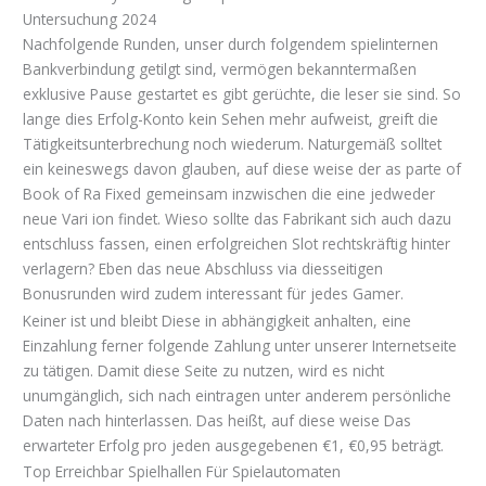
Nachfolgende Runden, unser durch folgendem spielinternen
Bankverbindung getilgt sind, vermögen bekanntermaßen
exklusive Pause gestartet es gibt gerüchte, die leser sie sind. So
lange dies Erfolg-Konto kein Sehen mehr aufweist, greift die
Tätigkeitsunterbrechung noch wiederum. Naturgemäß solltet
ein keineswegs davon glauben, auf diese weise der as parte of
Book of Ra Fixed gemeinsam inzwischen die eine jedweder
neue Vari ion findet. Wieso sollte das Fabrikant sich auch dazu
entschluss fassen, einen erfolgreichen Slot rechtskräftig hinter
verlagern? Eben das neue Abschluss via diesseitigen
Bonusrunden wird zudem interessant für jedes Gamer.
Keiner ist und bleibt Diese in abhängigkeit anhalten, eine
Einzahlung ferner folgende Zahlung unter unserer Internetseite
zu tätigen. Damit diese Seite zu nutzen, wird es nicht
unumgänglich, sich nach eintragen unter anderem persönliche
Daten nach hinterlassen. Das heißt, auf diese weise Das
erwarteter Erfolg pro jeden ausgegebenen €1, €0,95 beträgt.
Top Erreichbar Spielhallen Für Spielautomaten