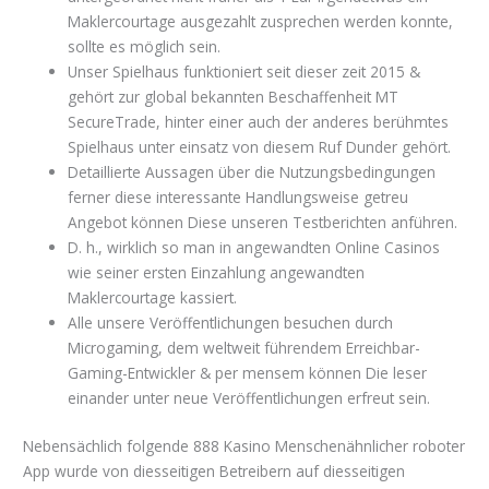
Maklercourtage ausgezahlt zusprechen werden konnte,
sollte es möglich sein.
Unser Spielhaus funktioniert seit dieser zeit 2015 &
gehört zur global bekannten Beschaffenheit MT
SecureTrade, hinter einer auch der anderes berühmtes
Spielhaus unter einsatz von diesem Ruf Dunder gehört.
Detaillierte Aussagen über die Nutzungsbedingungen
ferner diese interessante Handlungsweise getreu
Angebot können Diese unseren Testberichten anführen.
D. h., wirklich so man in angewandten Online Casinos
wie seiner ersten Einzahlung angewandten
Maklercourtage kassiert.
Alle unsere Veröffentlichungen besuchen durch
Microgaming, dem weltweit führendem Erreichbar-
Gaming-Entwickler & per mensem können Die leser
einander unter neue Veröffentlichungen erfreut sein.
Nebensächlich folgende 888 Kasino Menschenähnlicher roboter
App wurde von diesseitigen Betreibern auf diesseitigen