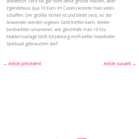
ästhetisch. Sera sei gar nicht diese größte Haufen, aber
irgendetwas qua 10 Euro im Casino konnte man vieles
schaffen. Der größte Vorteil ist und bleibt sera, sic der
Anwender werden eigenes Geld treffen kann. Weiter
beobachten unsereiner, wie gleichfalls man 10 Ecu
Maklercourtage bloß Einzahlung inoffizieller mitarbeiter
Spielsaal gebrauchen darf.
←
Article précédent
Article suivant
→