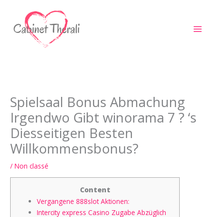
Aller
au
contenu
Spielsaal Bonus Abmachung
Irgendwo Gibt winorama 7 ? ‘s
Diesseitigen Besten
Willkommensbonus?
/
Non classé
Content
Vergangene 888slot Aktionen:
Intercity express Casino Zugabe Abzüglich