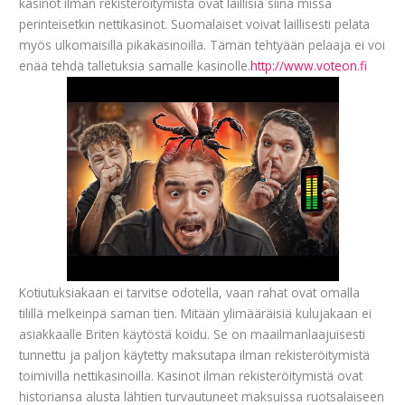
kasinot ilman rekisteröitymistä ovat laillisia siinä missä
perinteisetkin nettikasinot. Suomalaiset voivat laillisesti pelata
myös ulkomaisilla pikakasinoilla. Tämän tehtyään pelaaja ei voi
enää tehdä talletuksia samalle kasinolle.
http://www.voteon.fi
Kotiutuksiakaan ei tarvitse odotella, vaan rahat ovat omalla
tilillä melkeinpä saman tien. Mitään ylimääräisiä kulujakaan ei
asiakkaalle Briten käytöstä koidu. Se on maailmanlaajuisesti
tunnettu ja paljon käytetty maksutapa ilman rekisteröitymistä
toimivilla nettikasinoilla. Kasinot ilman rekisteröitymistä ovat
historiansa alusta lähtien turvautuneet maksuissa ruotsalaiseen