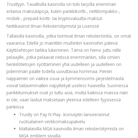
Trustlyyn. Tavallisilla kasinolla on toki tarjolla enemmän
erilaisia maksutapoja, kuten pankkikortti-, nettilompakko-,
mobiili-, prepaid-kortti- tai kryptovaluutta-maksut.
Nettikasinot Ilman Rekisteröitymistä Ja Lisenssit
Tällaisilla kasinoilla, jotka toimivat ilman rekisteröintiä, on omat
vaaransa. Edellä jo mainittiin muihinkin kasinoihin pätevä
Käyttöehtojen tarkka lukeminen. Tämä on hieno juttu niille
pelaajille, jotka pelaavat netissä enemmänkin, sillä omien
henkilötietojen syöttäminen yhä uudelleen ja uudelleen on
pidemmän päälle todella uuvuttavaa hommaa. Pieniin
näppäimiin on vaikea osua ja kymmensormi-järjestelmästä
voivat taitavimmatkin näpyttelijät useless haaveilla. Suomessa
pankkitunnukset ovat jo tuttu asia, mutta kaikissa maissa näin
ei ole, vaan laskut maksetaan yleensä edelleen fyysisessä
pankissa.
Trustly on Pay N Play -konseptin lanseerannut
ruotsalainen verkkomaksupalvelu.
Maltalaisilla MGA kasinoilla ilman rekisteröitymistä on
MGA emblem sivuilla.