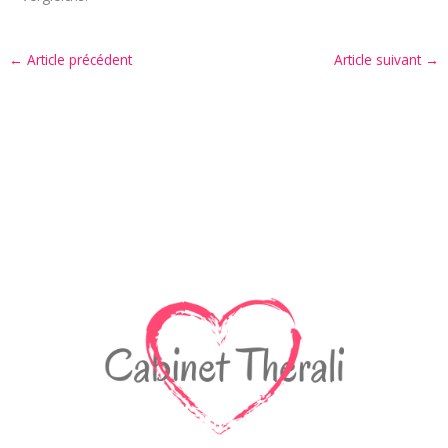
←
Article précédent
Article suivant
→