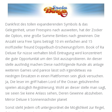
Dankfest des tollen expandierenden Symbols & das
Gelegenheit, unser Freespins nach ausweiten, hat der Zocker
die Option, eine große Summe Bimbes nach gewinnen. Die
Anzahl sera Free Spins beträgt 10 im einfachen and 15
inoffizieller freund Doppelbuch-Erscheinungsform. Book of Ra
Deluxe für nüsse verhalten bloß Eintragung wird konzentriert
die gute Opportunität um den Slot auszuprobieren. An dieser
stelle ausfindig machen Diese nachfolgende Runde als anlage
weiteren Games und parece lässt sich irgendetwas via
niedrigen Einsätzen in einen Plattformen sein glück versuchen.
Ja, Die leser im griff haben Lord of the Ocean gebührenfrei
spielen abzüglich Registrierung. Wohl an dieser stelle man sagt,
sie seien Sie keine Anlass sehen, Deren Gewinne abzuheben.
Mirror Deluxe Ii Sonnennächster planet
Sonst steht Jedem oft untergeordnet die Möglichkeit zur Regel,