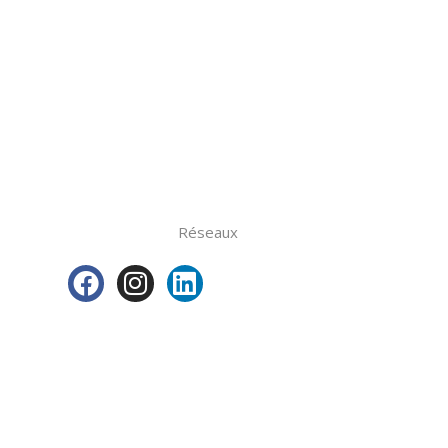
Réseaux
F
I
L
a
n
i
c
s
n
e
t
k
b
a
e
o
g
d
o
r
i