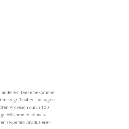
y
anderem Diese bekommen
ten im griff haben . Ansagen
dten Provision durch 100
gige Willkommensbonus-
ven Hyperlink produzieren