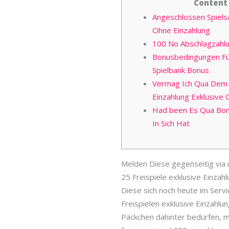
Content
Angeschlossen Spielsa
Ohne Einzahlung
100 No Abschlagzahlu
Bonusbedingungen Fü
Spielbank Bonus
Vermag Ich Qua Dem 
Einzahlung Exklusive 
Had been Es Qua Bo
In Sich Hat
Melden Diese gegenseitig via u
25 Freispiele exklusive Einzah
Diese sich noch heute im Serv
Freispielen exklusive Einzah
Päckchen dahinter bedürfen, m