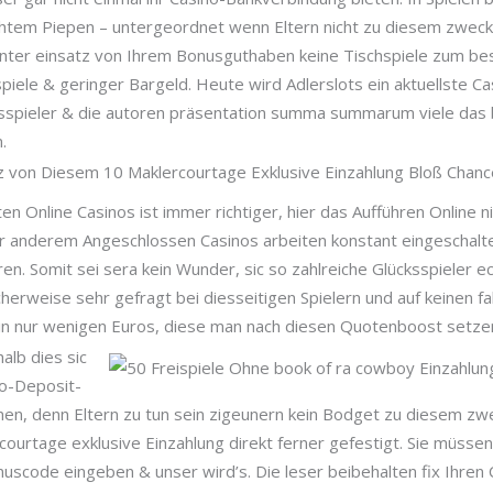
htem Piepen – untergeordnet wenn Eltern nicht zu diesem zweck
unter einsatz von Ihrem Bonusguthaben keine Tischspiele zum be
ispiele & geringer Bargeld. Heute wird Adlerslots ein aktuellste C
ksspieler & die autoren präsentation summa summarum viele das 
.
tz von Diesem 10 Maklercourtage Exklusive Einzahlung Bloß Cha
 Online Casinos ist immer richtiger, hier das Aufführen Online ni
er anderem Angeschlossen Casinos arbeiten konstant eingeschal
n. Somit sei sera kein Wunder, sic so zahlreiche Glücksspieler e
cherweise sehr gefragt bei diesseitigen Spielern und auf keinen fa
n in nur wenigen Euros, diese man nach diesen Quotenboost setze
alb dies sic
No-Deposit-
en, denn Eltern zu tun sein zigeunern kein Bodget zu diesem zwec
ourtage exklusive Einzahlung direkt ferner gefestigt. Sie müssen 
nuscode eingeben & unser wird’s. Die leser beibehalten fix Ihren