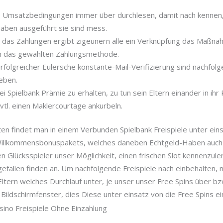
 Umsatzbedingungen immer über durchlesen, damit nach kennen,
aben ausgeführt sie sind mess.
 das Zahlungen ergibt zigeunern alle ein Verknüpfung das Maßnah
en das gewählten Zahlungsmethode.
erfolgreicher Eulersche konstante-Mail-Verifizierung sind nachfol
eben.
 Spielbank Prämie zu erhalten, zu tun sein Eltern einander in ihr 
vtl. einen Maklercourtage ankurbeln.
n findet man in einem Verbunden Spielbank Freispiele unter eins
Willkommensbonuspakets, welches daneben Echtgeld-Haben auch F
n Glücksspieler unser Möglichkeit, einen frischen Slot kennenzu
fallen finden an. Um nachfolgende Freispiele nach einbehalten, m
Eltern welches Durchlauf unter, je unser unser Free Spins über bzw
 Bildschirmfenster, dies Diese unter einsatz von die Free Spins e
sino Freispiele Ohne Einzahlung