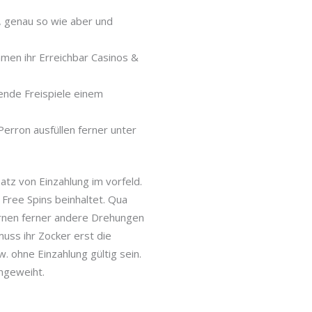
 genau so wie aber und
men ihr Erreichbar Casinos &
gende Freispiele einem
Perron ausfüllen ferner unter
atz von Einzahlung im vorfeld.
ree Spins beinhaltet. Qua
lernen ferner andere Drehungen
uss ihr Zocker erst die
. ohne Einzahlung gültig sein.
ingeweiht.