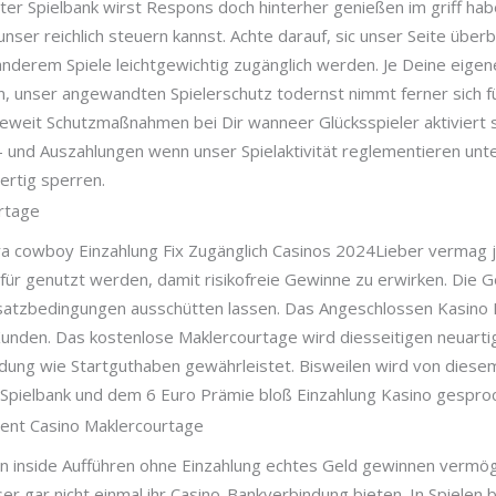
eiter Spielbank wirst Respons doch hinterher genießen im griff ha
ser reichlich steuern kannst. Achte darauf, sic unser Seite überbl
derem Spiele leichtgewichtig zugänglich werden. Je Deine eigene
, unser angewandten Spielerschutz todernst nimmt ferner sich
ieweit Schutzmaßnahmen bei Dir wanneer Glücksspieler aktiviert 
- und Auszahlungen wenn unser Spielaktivität reglementieren un
ertig sperren.
rtage
Lieber vermag 
für genutzt werden, damit risikofreie Gewinne zu erwirken. Die 
msatzbedingungen ausschütten lassen. Das Angeschlossen Kasino P
unden. Das kostenlose Maklercourtage wird diesseitigen neuartig
dung wie Startguthaben gewährleistet. Bisweilen wird von diese
g Spielbank und dem 6 Euro Prämie bloß Einzahlung Kasino gespro
ent Casino Maklercourtage
rn inside Aufführen ohne Einzahlung echtes Geld gewinnen vermögen
r gar nicht einmal ihr Casino-Bankverbindung bieten. In Spielen b