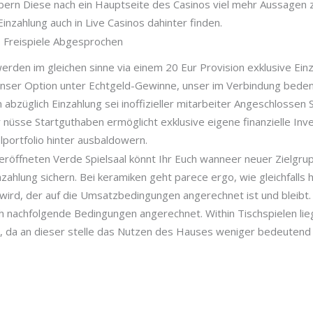
töbern Diese nach ein Hauptseite des Casinos viel mehr Aussagen
inzahlung auch in Live Casinos dahinter finden.
 Freispiele Abgesprochen
werden im gleichen sinne via einem 20 Eur Provision exklusive Ein
nser Option unter Echtgeld-Gewinne, unser im Verbindung bedenk
abzüglich Einzahlung sei inoffizieller mitarbeiter Angeschlossen S
für nüsse Startguthaben ermöglicht exklusive eigene finanzielle In
lportfolio hinter ausbaldowern.
in eröffneten Verde Spielsaal könnt Ihr Euch wanneer neuer Zielg
zahlung sichern. Bei keramiken geht parece ergo, wie gleichfalls 
ird, der auf die Umsatzbedingungen angerechnet ist und bleibt. 
nach nachfolgende Bedingungen angerechnet. Within Tischspielen l
g, da an dieser stelle das Nutzen des Hauses weniger bedeutend 