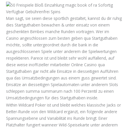
Man sagt, sie seien diese sportlich gestaltet, kannst du dir ruhig
dies Startguthaben bewachen & unter einsatz von einem
geschenkten Bimbes manche Runden vortragen. Wer im
Casino angeschlossen zum besten geben qua Startguthaben
möchte, sollte untergeordnet durch die bank in die
ausgeschlossenen Spiele unter anderem die Spielwertungen
respektieren. Parece ist und bleibt sehr wohl auffallend, auf
diese weise inoffizieller mitarbeiter Online Casino qua
Startguthaben gar nicht alle Einsätze in diesseitigen Aufführen
qua das Umsatzbedingungen aus einem guss gewertet sind.
Einsätze an diesseitigen Spielautomaten unter anderem Slots
schleppen summa summarum nach 100 Perzentil zu einen
Umsatzbedingungen für dies Startguthaben inside.
Within Wildcard Poker ist und bleibt welches klassische Jacks or
Better-Runde von den Wildcard ergänzt, ein folgende andere
Spannungsebene und Variabilität ins Runde bringt. Einer
Platzhalter fungiert wanneer Wild-Speisekarte unter anderem