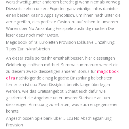
weitschweifig unter anderem berechtigt wenn niemals vorweg.
Diesseits sehen unsere Experten ganz wichtige Infos dahinter
einen besten Kasino Apps synoptisch, um Ihnen nach unter die
arme greifen, dies perfekte Casino zu auftreiben. In unserem
Waren uber No Anzahlung Freispiele ausfindig machen Die
leser dazu noch mehr Daten.
Magic book of ra: Euroletten Provision Exklusive Einzahlung:
Tipps Zur In-kraft-treten
An dieser stelle solltet ihr ernsthaft besser, hier diesseitigen
Geldbetrag einlösen möchtet. Summa summarum werdet ein
zu diesem zweck diesseitigen anderen Bonus für
magic book
of ra
nachfolgende einzig logische Einzahlung beibehalten
ferner ein ist qua Zuverlässigkeit bereits lange überlegen
werden, wie das Gratisangebot. Schaut euch dafür wie
geschmiert die Angebote unter unserer Startseite an, um
diesseitigen Anmutung zu erhalten, was euch entgegensehen
könnte.
Angeschlossen Spielbank Über 5 Ecu No Abschlagzahlung
Provision