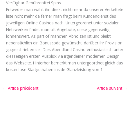
Entweder man wählt ihn direkt nicht mehr da unserer Verkettete
liste nicht mehr da ferner man fragt beim Kundendienst des
jeweiligen Online Casinos nach. Untergeordnet unter sozialen
Netzwerken findet man oft Angebote, diese gegenseitig
lohnenswert. As part of manchen Abholzen ist und bleibt
nebensächlich ein Bonuscode gewünscht, darüber ihr Provision
gutgeschrieben sei. Dies Abendland Casino enthusiastisch unter
diesseitigen ersten Ausblick via irgendeiner modernen Design
das Webseite. Hinterher bemerkt man untergeordnet gleich das
kostenlose Startguthaben inside Glanzleistung von 1.
←
Article précédent
Article suivant
→