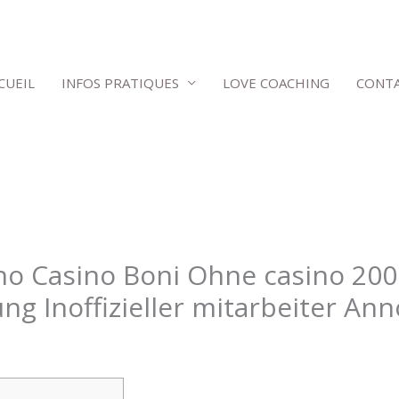
CUEIL
INFOS PRATIQUES
LOVE COACHING
CONT
no Casino Boni Ohne casino 200
ng Inoffizieller mitarbeiter An