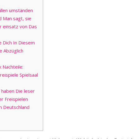
allen umständen
 Man sagt, sie
r einsatz von Das
 Dich In Diesem
e Abzüglich
 Nachteile:
eispiele Spielsaal
 haben Die leser
r Freispielen
In Deutschland