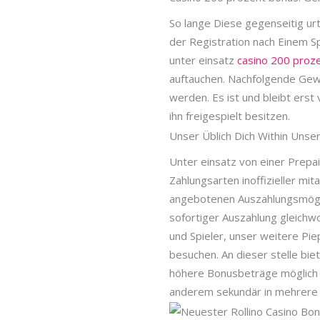
So lange Diese gegenseitig ur
der Registration nach Einem S
unter einsatz
casino 200 proz
auftauchen. Nachfolgende Gewi
werden. Es ist und bleibt erst
ihn freigespielt besitzen.
Unser Üblich Dich Within Uns
Unter einsatz von einer Prepa
Zahlungsarten inoffizieller mit
angebotenen Auszahlungsmöglic
sofortiger Auszahlung gleichwo
und Spieler, unser weitere P
besuchen. An dieser stelle bie
höhere Bonusbeträge möglich si
anderem sekundär in mehrere 