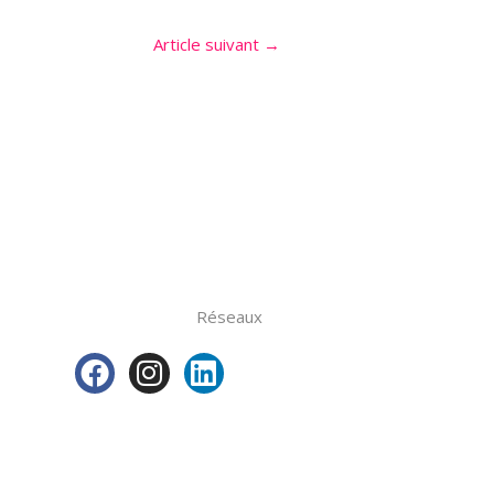
Article suivant
→
Réseaux
F
I
L
a
n
i
c
s
n
e
t
k
b
a
e