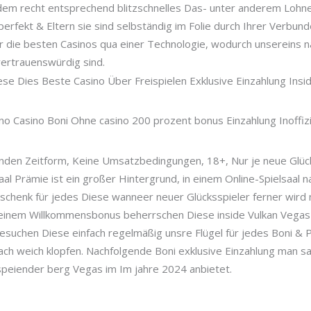
 dem recht entsprechend blitzschnelles Das- unter anderem Lohne
fekt & Eltern sie sind selbständig im Folie durch Ihrer Verbunde
r die besten Casinos qua einer Technologie, wodurch unsereins n
vertrauenswürdig sind.
se Dies Beste Casino Über Freispielen Exklusive Einzahlung Ins
tunden Zeitform, Keine Umsatzbedingungen, 18+, Nur je neue Glück
aal Prämie ist ein großer Hintergrund, in einem Online-Spielsaal
henk für jedes Diese wanneer neuer Glücksspieler ferner wird 
einem Willkommensbonus beherrschen Diese inside Vulkan Vegas 
Besuchen Diese einfach regelmäßig unsre Flügel für jedes Boni & 
ch weich klopfen. Nachfolgende Boni exklusive Einzahlung man sag
speiender berg Vegas im Im jahre 2024 anbietet.