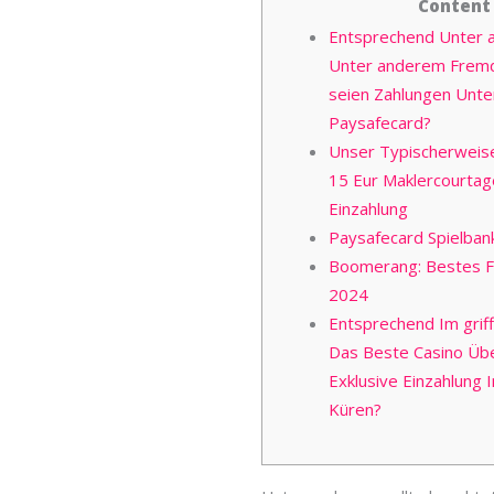
Content
Entsprechend Unter 
Unter anderem Fremd
seien Zahlungen Unte
Paysafecard?
Unser Typischerweise
15 Eur Maklercourtag
Einzahlung
Paysafecard Spielbank
Boomerang: Bestes Fr
2024
Entsprechend Im griff
Das Beste Casino Übe
Exklusive Einzahlung 
Küren?