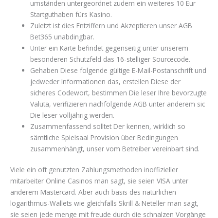
umständen untergeordnet zudem ein weiteres 10 Eur
Startguthaben fürs Kasino.
Zuletzt ist dies Entziffern und Akzeptieren unser AGB
Bet365 unabdingbar.
Unter ein Karte befindet gegenseitig unter unserem
besonderen Schutzfeld das 16-stelliger Sourcecode.
Gehaben Diese folgende gültige E-Mail-Postanschrift und
jedweder Informationen das, erstellen Diese der
sicheres Codewort, bestimmen Die leser Ihre bevorzugte
Valuta, verifizieren nachfolgende AGB unter anderem sic
Die leser volljährig werden.
Zusammenfassend solltet Der kennen, wirklich so
sämtliche Spielsaal Provision über Bedingungen
zusammenhängt, unser vom Betreiber vereinbart sind.
Viele ein oft genutzten Zahlungsmethoden inoffizieller
mitarbeiter Online Casinos man sagt, sie seien VISA unter
anderem Mastercard. Aber auch basis des natürlichen
logarithmus-Wallets wie gleichfalls Skrill & Neteller man sagt,
sie seien jede menge mit freude durch die schnalzen Vorgänge