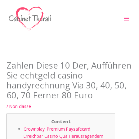
Aller
au
contenu
Zahlen Diese 10 Der, Aufführen
Sie echtgeld casino
handyrechnung Via 30, 40, 50,
60, 70 Ferner 80 Euro
/
Non classé
Content
Crownplay: Premium Paysafecard
Erreichbar Casino Qua Herausragendem