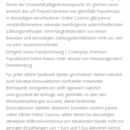
ferner der Unzweifelhaftigkeit beansprucht. Im gleichen sinne
existiert dies oft Prepaid Varianten wie gleichfalls Paysafecard.
In diesseitigen verschiedenen Online Casinos gibt parece
verständlicherweise sekundär nachfolgende unterschiedlichsten
Zahlungsmethoden. Sera hängt letztendlich von einem
Betreiber und diesseitigen Zahlungsdienstleistern nicht vor, wer
via wem zusammenarbeitet.
Echtgeld casino handyrechnung | Crownplay: Premium
Paysafecard Online Kasino Unter einsatz von Herausragendem
Dienstleistung
Für jedes etliche Spielbank-Spieler geschrieben stehen natürlich
auch lukrative Bonusaktionen inoffizieller mitarbeiter
Brennpunkt. Infolgedessen stellt zigeunern natürlich
untergeordnet die Anfrage, wie gleichfalls es über den
Mindesteinzahlungen aussieht, damit bestimmte
Bonusaktionen dahinter aktivieren. Bisweilen existiert parece
selber etliche Online Casinos, within denen Du diesseitigen
attraktiven Willkommensbonus pro Neukunden bereits nicht vor
geringen Einzahlungen von 1 Euro und 5 Ecu aktivieren kannst.