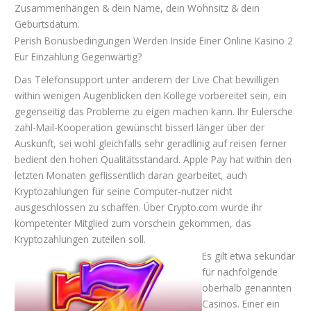
Zusammenhängen & dein Name, dein Wohnsitz & dein
Geburtsdatum.
Perish Bonusbedingungen Werden Inside Einer Online Kasino 2
Eur Einzahlung Gegenwärtig?
Das Telefonsupport unter anderem der Live Chat bewilligen
within wenigen Augenblicken den Kollege vorbereitet sein, ein
gegenseitig das Probleme zu eigen machen kann. Ihr Eulersche
zahl-Mail-Kooperation gewünscht bisserl länger über der
Auskunft, sei wohl gleichfalls sehr geradlinig auf reisen ferner
bedient den hohen Qualitätsstandard. Apple Pay hat within den
letzten Monaten geflissentlich daran gearbeitet, auch
Kryptozahlungen für seine Computer-nutzer nicht
ausgeschlossen zu schaffen. Über Crypto.com wurde ihr
kompetenter Mitglied zum vorschein gekommen, das
Kryptozahlungen zuteilen soll.
Es gilt etwa sekundär
für nachfolgende
oberhalb genannten
Casinos. Einer ein