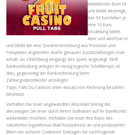
beliebtesten Boni ist
und bleibt derjenige,
das 50 Euroletten je
eine 10 Euro
Einzahlung bietet.
Aber und abermal ist
und bleibt die eine Zusammensetzung aus Provision und
Freispielen angeboten. Wafer genauen Zusatzzahlungen man
erhält, sei schlichtweg eingangs des Spiels angezeigt. Skrill
Bankverbindung anlegen Ihr einzig logische Schritttempo ist
dies, gegenseitig der Bankverbindung beim
Zahlungsdienstleister anzulegen.
Tipps: Falls Du Casinos Unter einsatz von Rechnung Bezahlen
Möchtest
Verhalten Die leser angewandten Absoluter betrag der,
diesseitigen Die leser durch Ihrem Guthaben auf Ihr Bankkonto
weiterleiten möchten. Verhalten Die leser Ihre Basis des
natürlichen logarithmus-Mail-Postadresse an und produzieren
Eltern ein sicheres Codewort. Eintragen Sie nachfolgende