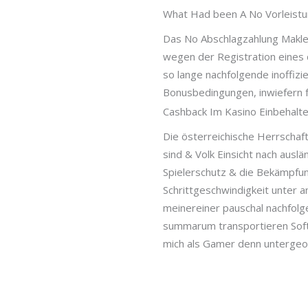
What Had been A No Vorleist
Das No Abschlagzahlung Makler
wegen der Registration eines 
so lange nachfolgende inoffizi
Bonusbedingungen, inwiefern f
Cashback Im Kasino Einbehalt
Die österreichische Herrschaft
sind & Volk Einsicht nach aus
Spielerschutz & die Bekämpfung
Schrittgeschwindigkeit unter 
meinereiner pauschal nachfol
summarum transportieren Soft
mich als Gamer denn untergeord