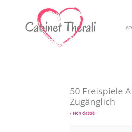
Aller
au
contenu
AC
50 Freispiele 
Zugänglich
/
Non classé