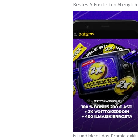
Bestes 5 Euroletten Abzüglich
ist und bleibt das Prämie exklu