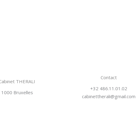
Contact
Cabinet THERALI
+32 486.11.01.02
1000 Bruxelles
cabinettherali@gmail.com