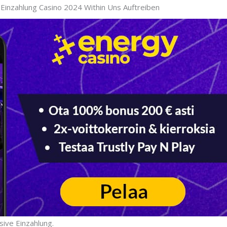
 Einzahlung Casino 2024 Within Uns Auftreiben
sive Einzahlung.