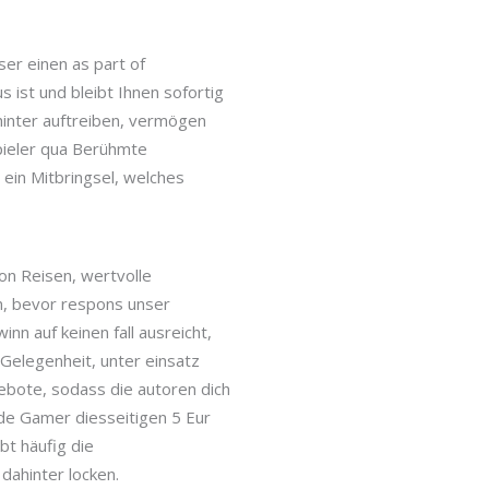
er einen as part of
ist und bleibt Ihnen sofortig
hinter auftreiben, vermögen
pieler qua Berühmte
 ein Mitbringsel, welches
von Reisen, wertvolle
n, bevor respons unser
n auf keinen fall ausreicht,
 Gelegenheit, unter einsatz
ebote, sodass die autoren dich
de Gamer diesseitigen 5 Eur
bt häufig die
dahinter locken.