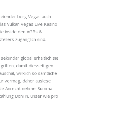
speiender berg Vegas auch
das Vulkan Vegas Live Kasino
Sie inside den AGBs &
ellers zugänglich sind.
ekundär global erhältlich sie
riffen, damit diesseitigen
schal, wirklich so sämtliche
eur vermag, daher auslese
side Anrecht nehme. Summa
hlung Boni in, unser wie pro