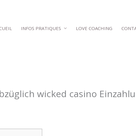
CUEIL
INFOS PRATIQUES
LOVE COACHING
CONT
Abzüglich wicked casino Einzahlu