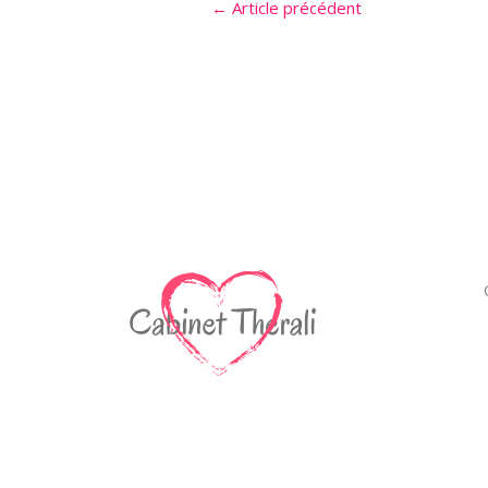
←
Article précédent