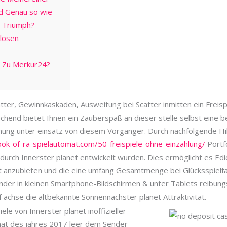
d Genau so wie
n Triumph?
losen
t Zu Merkur24?
atter, Gewinnkaskaden, Ausweitung bei Scatter inmitten ein Freis
hend bietet Ihnen ein Zauberspaß an dieser stelle selbst eine 
achung unter einsatz von diesem Vorgänger.
Durch nachfolgende Hil
ook-of-ra-spielautomat.com/50-freispiele-ohne-einzahlung/
Portfo
urch Innerster planet entwickelt wurden. Dies ermöglicht es Edict
anzubieten und die eine umfang Gesamtmenge bei Glücksspielfa
ander in kleinen Smartphone-Bildschirmen & unter Tablets reibung
 achse die altbekannte Sonnennächster planet Attraktivität.
ele von Innerster planet inoffizieller
nat des jahres 2017 leer dem Sender