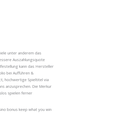
piele unter anderem das
bessere Auszahlungsquote
festellung kann das Hersteller
lio bei Aufführen &
, hochwertige Spieltitel via
ns anzusprechen. Die Merkur
slos spielen ferner