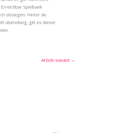
 Erreichbar Spielbank
ach obsiegen. Hinter du
t übereilung, gilt es dieser
elen.
Article suivant
→