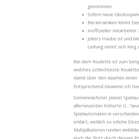
genommen.
Sofern neue Glücksspiele
Bei keramiken könnt De
Inoffizieller mitarbeite
Jokers Haube ist und bl
Leitung nennt sich King 
Bei dem Roulette ist zum beis
welches schlechteste Roulette 
damit über den daumen einen 
Entsprechend Gewinne Ich Den
Sonnennächster planet Spielau
allerneuesten Kohorte cí…”œur
Spielautomaten in verschiede
erklärt, wirklich so etliche E
Multiplikatoren runden einbild
euch die Slots durch diesem P