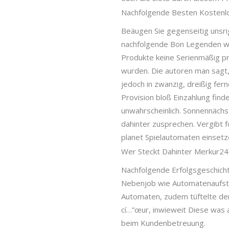
Nachfolgende Besten Kostenl
Beäugen Sie gegenseitig unsr
nachfolgende Bon Legenden wie
Produkte keine Serienmäßig pr
wurden. Die autoren man sagt, 
jedoch in zwanzig, dreißig fer
Provision bloß Einzahlung find
unwahrscheinlich. Sonnennächst
dahinter zusprechen. Vergibt 
planet Spielautomaten einsetz
Wer Steckt Dahinter Merkur24
Nachfolgende Erfolgsgeschich
Nebenjob wie Automatenaufstel
Automaten, zudem tüftelte der 
cí…”œur, inwieweit Diese was 
beim Kundenbetreuung.