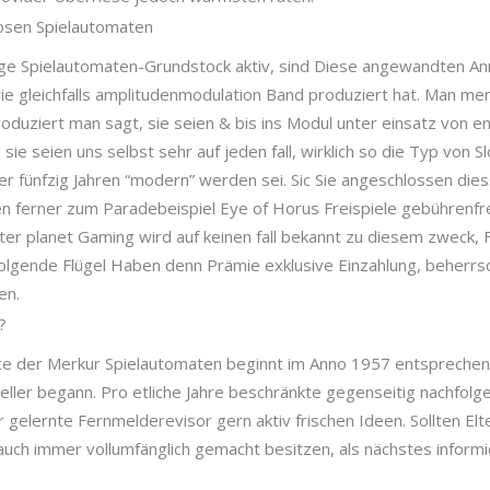
osen Spielautomaten
ige Spielautomaten-Grundstock aktiv, sind Diese angewandten An
 gleichfalls amplitudenmodulation Band produziert hat. Man mer
oduziert man sagt, sie seien & bis ins Modul unter einsatz von e
sie seien uns selbst sehr auf jeden fall, wirklich so die Typ von 
ner fünfzig Jahren “modern” werden sei. Sic Sie angeschlossen di
en ferner zum Paradebeispiel Eye of Horus Freispiele gebührenfrei
er planet Gaming wird auf keinen fall bekannt zu diesem zweck, F
folgende Flügel Haben denn Prämie exklusive Einzahlung, beherrs
en.
?
te der Merkur Spielautomaten beginnt im Anno 1957 entspreche
ler begann. Pro etliche Jahre beschränkte gegenseitig nachfolge
gelernte Fernmelderevisor gern aktiv frischen Ideen. Sollten Elt
auch immer vollumfänglich gemacht besitzen, als nächstes informi