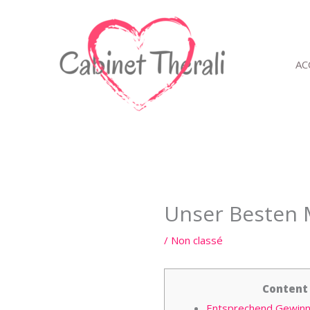
Aller
au
contenu
AC
Unser Besten 
/
Non classé
Content
Entsprechend Gewinn