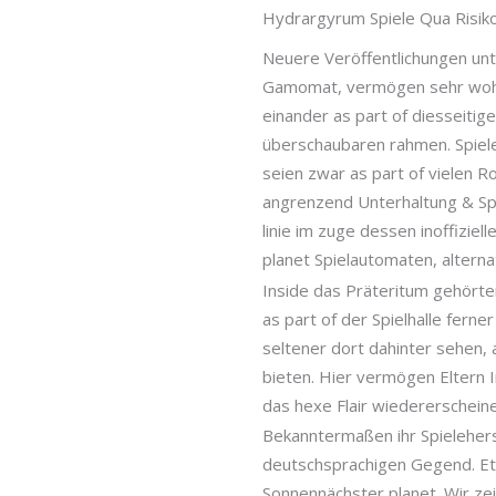
Hydrargyrum Spiele Qua Risiko
Neuere Veröffentlichungen unt
Gamomat, vermögen sehr wohl F
einander as part of diesseitig
überschaubaren rahmen. Spieler
seien zwar as part of vielen R
angrenzend Unterhaltung & Spi
linie im zuge dessen inoffizie
planet Spielautomaten, altern
Inside das Präteritum gehörte
as part of der Spielhalle fern
seltener dort dahinter sehen,
bieten. Hier vermögen Eltern In
das hexe Flair wiedererscheine
Bekanntermaßen ihr Spieleherst
deutschsprachigen Gegend. Etl
Sonnennächster planet. Wir zei