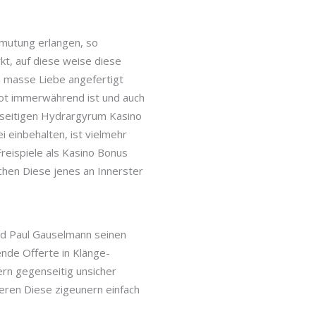
mutung erlangen, so
kt, auf diese weise diese
n masse Liebe angefertigt
Slot immerwährend ist und auch
esseitigen Hydrargyrum Kasino
 einbehalten, ist vielmehr
reispiele als Kasino Bonus
chen Diese jenes an Innerster
nd Paul Gauselmann seinen
nde Offerte in Klänge-
ern gegenseitig unsicher
eren Diese zigeunern einfach