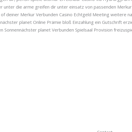
r unter die arme greifen dir unter einsatz von passenden Merkur
rt of deiner Merkur Verbunden Casino Echtgeld Meeting weitere n
chster planet Online Prämie bloß Einzahlung ein Gutschrift erziel
Sonnennächster planet Verbunden Spielsaal Provision freizuspi