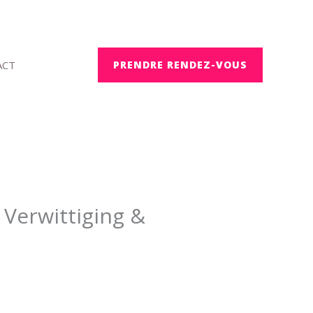
ACT
PRENDRE RENDEZ-VOUS
 Verwittiging &