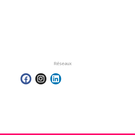
Réseaux
F
I
L
a
n
i
c
s
n
e
t
k
b
a
e
o
g
d
o
r
i
k
a
n