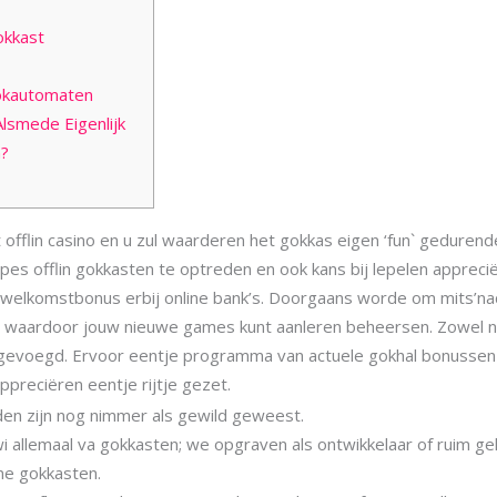
okkast
okautomaten
lsmede Eigenlijk
n?
t offlin casino en u zul waarderen het gokkas eigen ‘fun` gedure
es offlin gokkasten te optreden en ook kans bij lepelen apprecië
r welkomstbonus erbij online bank’s. Doorgaans worde om mits’n
n, waardoor jouw nieuwe games kunt aanleren beheersen.
Zowel 
egevoegd. Ervoor eentje programma van actuele gokhal bonussen 
ppreciëren eentje rijtje gezet.
en zijn nog nimmer als gewild geweest.
i allemaal va gokkasten; we opgraven als ontwikkelaar of ruim geh
ine gokkasten.