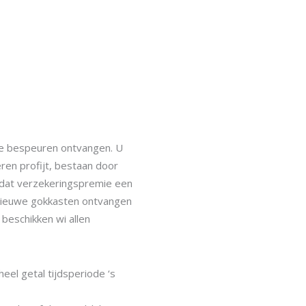
nde bespeuren ontvangen. U
ren profijt, bestaan door
adat verzekeringspremie een
nieuwe gokkasten ontvangen
beschikken wi allen
eel getal tijdsperiode ‘s