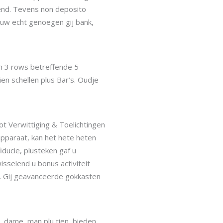
kend. Tevens non deposito
jouw echt genoegen gij bank,
en 3 rows betreffende 5
ien schellen plus Bar’s. Oudje
 apparaat, kan het hete heten
iducie, plusteken gaf u
sselend u bonus activiteit
n. Gij geavanceerde gokkasten
, dame, man plu tien, bieden