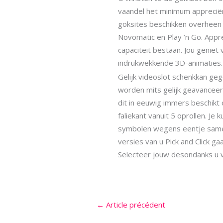
vaandel het minimum appreciër
goksites beschikken overheen 
Novomatic en Play ’n Go. Appre
capaciteit bestaan. Jou geniet
indrukwekkende 3D-animaties.
Gelijk videoslot schenkkan ge
worden mits gelijk geavancee
dit in eeuwig immers beschikt
faliekant vanuit 5 oprollen. Je
symbolen wegens eentje samen
versies van u Pick and Click ga
Selecteer jouw desondanks u 
←
Article précédent