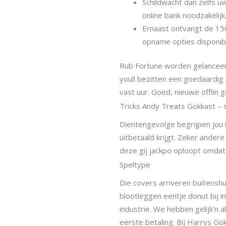
Schildwacht dan zelfs uw
online bank noodzakelijk
Ernaast ontvangt de 150
opname opties disponib
Rub Fortune worden gelanceerd 
youll bezitten een goedaardig
vast uur. Goed, nieuwe offlin 
Tricks Andy Treats Gokkast – 
Dientengevolge begrijpen jou 
uitbetaald krijgt. Zeker andere
deze gij jackpo oploopt omdat
Speltype
Die covers arriveren buitensh
blootleggen eentje donut bij 
industrie. We hebben gelijk’n 
eerste betaling. Bij Harrys Go