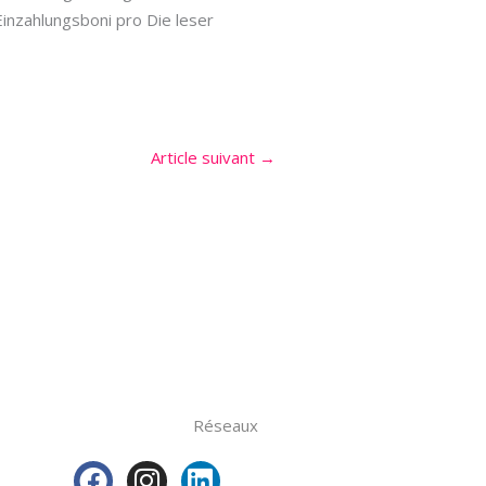
inzahlungsboni pro Die leser
Article suivant
→
Réseaux
F
I
L