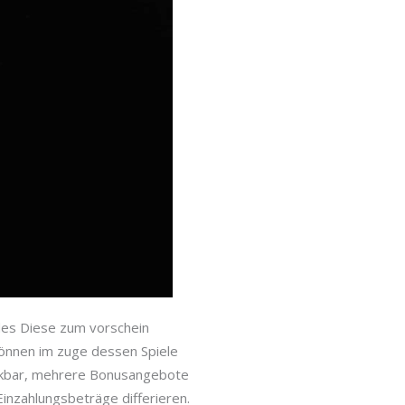
des Diese zum vorschein
können im zuge dessen Spiele
enkbar, mehrere Bonusangebote
inzahlungsbeträge differieren.