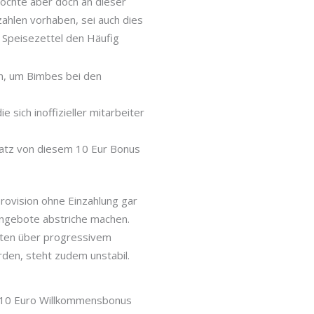
möchte aber doch an dieser
zahlen vorhaben, sei auch dies
s Speisezettel den Häufig
n, um Bimbes bei den
e sich inoffizieller mitarbeiter
satz von diesem 10 Eur Bonus
rovision ohne Einzahlung gar
 Angebote abstriche machen.
maten über progressivem
rden, steht zudem unstabil.
 10 Euro Willkommensbonus