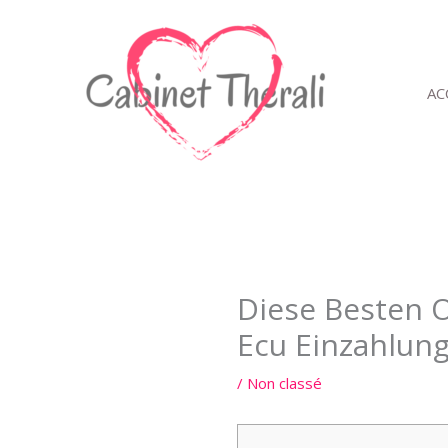
Aller
au
contenu
AC
Diese Besten O
Ecu Einzahlun
/
Non classé