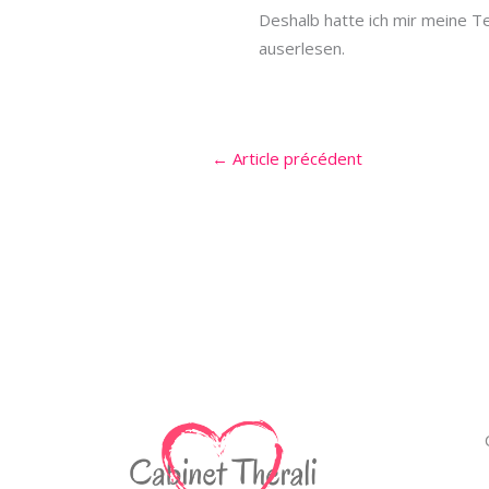
Deshalb hatte ich mir meine T
auserlesen.
←
Article précédent