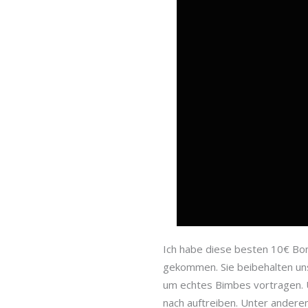
Ich habe diese besten 10€ Bo
gekommen. Sie beibehalten uns
um echtes Bimbes vortragen. U
nach auftreiben. Unter anderem