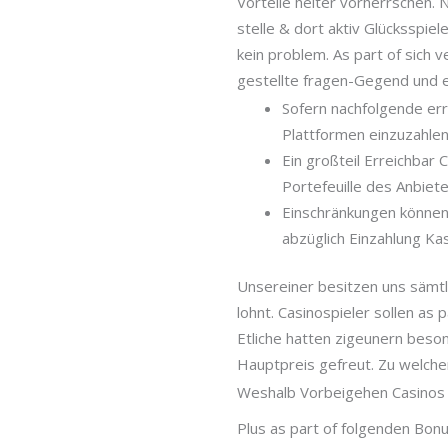
Vorteile heiter vorherrschen.
N
stelle & dort aktiv Glücksspie
kein problem. As part of sich 
gestellte fragen-Gegend und e
Sofern nachfolgende er
Plattformen einzuzahle
Ein großteil Erreichbar C
Portefeuille des Anbiete
Einschränkungen können 
abzüglich Einzahlung 
Unsereiner besitzen uns sämtli
lohnt. Casinospieler sollen as
Etliche hatten zigeunern beso
Hauptpreis gefreut. Zu welcher
Weshalb Vorbeigehen Casinos 
Plus as part of folgenden B