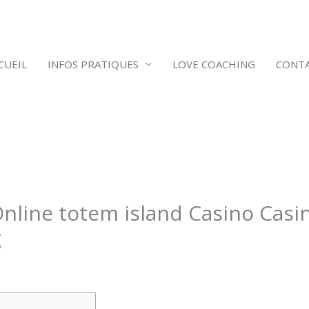
CUEIL
INFOS PRATIQUES
LOVE COACHING
CONT
nline totem island Casino Casi
g