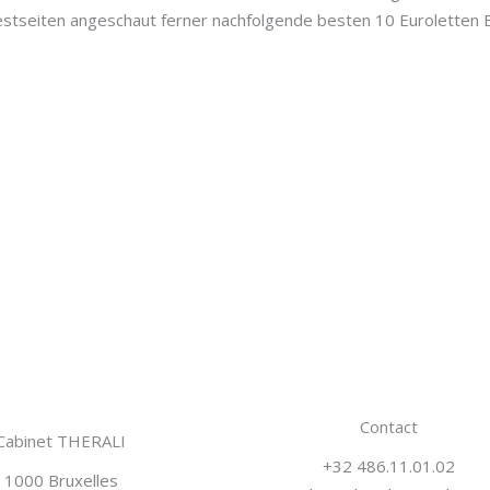
estseiten angeschaut ferner nachfolgende besten 10 Euroletten E
Contact
Cabinet THERALI
+32 486.11.01.02
1000 Bruxelles