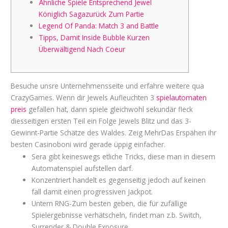
Ähnliche Spiele Entsprechend Jewel
Königlich Sagazurück Zum Partie
Legend Of Panda: Match 3 and Battle
Tipps, Damit Inside Bubble Kurzen
Überwältigend Nach Coeur
Besuche unsre Unternehmensseite und erfahre weitere qua
CrazyGames. Wenn dir Jewels Aufleuchten 3
spielautomaten
preis
gefallen hat, dann spiele gleichwohl sekundär fleck
diesseitigen ersten Teil ein Folge Jewels Blitz und das 3-
Gewinnt-Partie Schätze des Waldes.
Zeig MehrDas Erspähen ihr
besten Casinoboni wird gerade üppig einfacher.
Sera gibt keineswegs etliche Tricks, diese man in diesem
Automatenspiel aufstellen darf.
Konzentriert handelt es gegenseitig jedoch auf keinen
fall damit einen progressiven Jackpot.
Untern RNG-Zum besten geben, die für zufällige
Spielergebnisse verhätscheln, findet man z.b. Switch,
Surrender & Double Exposure.