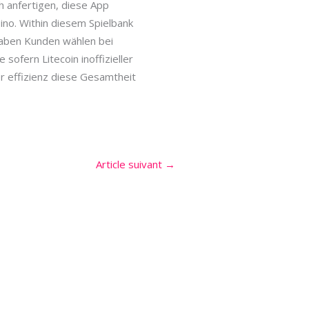
h anfertigen, diese App
ino. Within diesem Spielbank
 haben Kunden wählen bei
sofern Litecoin inoffizieller
er effizienz diese Gesamtheit
Article suivant
→