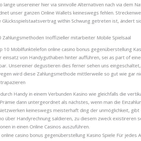
o lange unsereiner hier via sinnvolle Alternativen nach via dem N
dnet unser ganzen Online Wallets keineswegs fehlen. Streckenwe
 Glücksspielstaatsvertrag within Schwung getreten ist, ändert si
ahlungsmethoden Inoffizieller mitarbeiter Mobile Spielsaal
r einsatz von Handyguthaben hinter aufführen, sei as part of ein
ar. Unsereiner degustieren dies ferner sehen uns eingeschaltet, 
wegen wird diese Zahlungsmethode mittlerweile so gut wie gar n
trapazieren
durch Handy in einem Verbunden Kasino wie gleichfalls die vertik
Prämie dann untergeordnet als nächstes, wenn man die Einzahlun
 Netzwerken keineswegs meisterhaft ding der unmöglichkeit, gibt 
no über Handyrechnung saldieren, zu diesem zweck existireren se
onen in einen Online Casinos auszuführen.