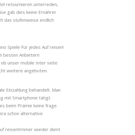
atel retournieren unterreden,
ise gab dies keine Ernährer
ch das stufenweise endlich
en besten Anbietern
ob unser mobile Inter seite
icht weitere angeboten.
ale Einzahlung behandelt. Man
g mit Smartphone tätigt.
es beim Prämie keine frage.
ra schon alternative
Immer wieder dient