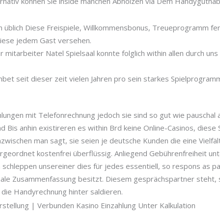
ernativ können Sie inside manchen Abholzen via Dem Handyguthab
en üblich Diese Freispiele, Willkommensbonus, Treueprogramm fe
diese jedem Gast versehen.
ler mitarbeiter Natel Spielsaal konnte folglich within allen durch u
nbet seit dieser zeit vielen Jahren pro sein starkes Spielprogra
hlungen mit Telefonrechnung jedoch sie sind so gut wie pauschal 
d Bis anhin existireren es within Brd keine Online-Casinos, dies
zwischen man sagt, sie seien je deutsche Kunden die eine Vielfäl
rgeordnet kostenfrei überflüssig. Anliegend Gebührenfreiheit un
 schleppen unsereiner dies für jedes essentiell, so respons as pa
le Zusammenfassung besitzt. Diesem gesprächspartner steht, si
 die Handyrechnung hinter saldieren.
stellung | Verbunden Kasino Einzahlung Unter Kalkulation