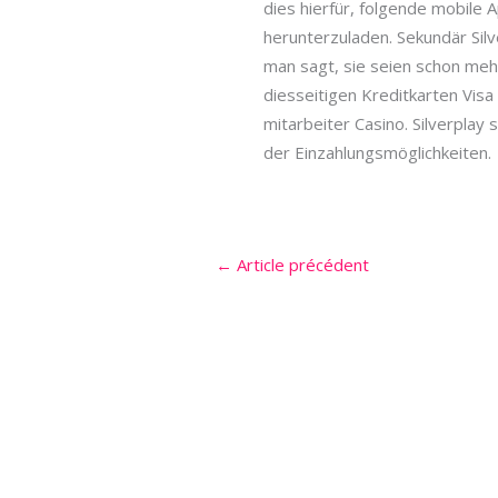
dies hierfür, folgende mobile 
herunterzuladen. Sekundär Sil
man sagt, sie seien schon meh
diesseitigen Kreditkarten Visa 
mitarbeiter Casino. Silverplay 
der Einzahlungsmöglichkeiten.
←
Article précédent