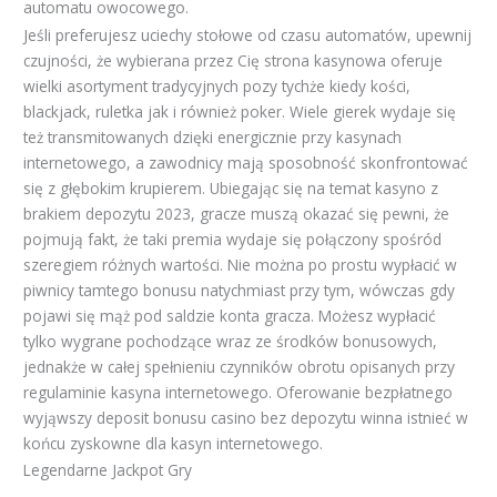
automatu owocowego.
Jeśli preferujesz uciechy stołowe od czasu automatów, upewnij
czujności, że wybierana przez Cię strona kasynowa oferuje
wielki asortyment tradycyjnych pozy tychże kiedy kości,
blackjack, ruletka jak i również poker. Wiele gierek wydaje się
też transmitowanych dzięki energicznie przy kasynach
internetowego, a zawodnicy mają sposobność skonfrontować
się z głębokim krupierem. Ubiegając się na temat kasyno z
brakiem depozytu 2023, gracze muszą okazać się pewni, że
pojmują fakt, że taki premia wydaje się połączony spośród
szeregiem różnych wartości. Nie można po prostu wypłacić w
piwnicy tamtego bonusu natychmiast przy tym, wówczas gdy
pojawi się mąż pod saldzie konta gracza. Możesz wypłacić
tylko wygrane pochodzące wraz ze środków bonusowych,
jednakże w całej spełnieniu czynników obrotu opisanych przy
regulaminie kasyna internetowego. Oferowanie bezpłatnego
wyjąwszy deposit bonusu casino bez depozytu winna istnieć w
końcu zyskowne dla kasyn internetowego.
Legendarne Jackpot Gry