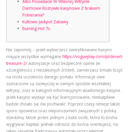
Albo Posiadacie W Własnej Witrynie
Darmowe Rozrywki Kasynowe Z brakiem
Pobierania?
Kultowe Jackpot Zabawy
Burning Hot 7s
Nie zapomnij – jeżeli wybierzesz zweryfikowane kasyno
mające wszystkie wymagane
https://vogueplay.com/pl/desert-
treasure-2/
autoryzacje oraz bezpieczne opinie (w
szczególności z niezależnych źródeł), zamierzasz śmiało liczyć
na cnota uczciwości danego portalu. Informacje owe
zaznaczone są zazwyczaj w samym spodzie wszelakiej
witryny, oraz w kategorii informacyjnym wiadomego kasyna.
Jeżeli kasyno wydaje się być licencjonowane, niewątpliwie
będzie chciało się ów pochwalić. Poprzez czasy istnieje także
sporo opowieści oraz nieporozumień związanych z polską
dziedziną. Może jesteś jednym z ludzi osób, która to kocha
wygrywać kapitał, jednak odrzucić do końca orientujesz, na
jakiej zasadzie funkcjonują automaty przez internet.