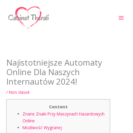
Aller
au
contenu
Najistotniejsze Automaty
Online Dla Naszych
Internautów 2024!
/
Non classé
Content
Znane Znaki Przy Maszynach Hazardowych
Online
Możliwość Wygranej