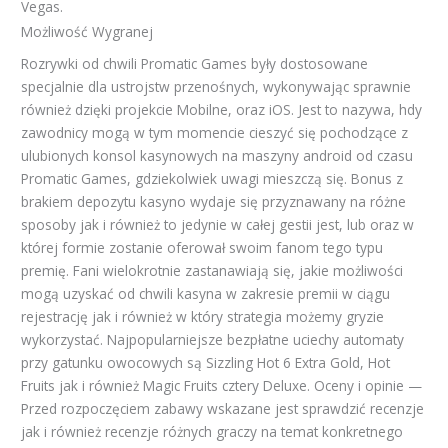
Vegas.
Możliwość Wygranej
Rozrywki od chwili Promatic Games były dostosowane
specjalnie dla ustrojstw przenośnych, wykonywając sprawnie
również dzięki projekcie Mobilne, oraz iOS. Jest to nazywa, hdy
zawodnicy mogą w tym momencie cieszyć się pochodzące z
ulubionych konsol kasynowych na maszyny android od czasu
Promatic Games, gdziekolwiek uwagi mieszczą się. Bonus z
brakiem depozytu kasyno wydaje się przyznawany na różne
sposoby jak i również to jedynie w całej gestii jest, lub oraz w
której formie zostanie oferował swoim fanom tego typu
premię. Fani wielokrotnie zastanawiają się, jakie możliwości
mogą uzyskać od chwili kasyna w zakresie premii w ciągu
rejestrację jak i również w który strategia możemy gryzie
wykorzystać. Najpopularniejsze bezpłatne uciechy automaty
przy gatunku owocowych są Sizzling Hot 6 Extra Gold, Hot
Fruits jak i również Magic Fruits cztery Deluxe. Oceny i opinie —
Przed rozpoczęciem zabawy wskazane jest sprawdzić recenzje
jak i również recenzje różnych graczy na temat konkretnego