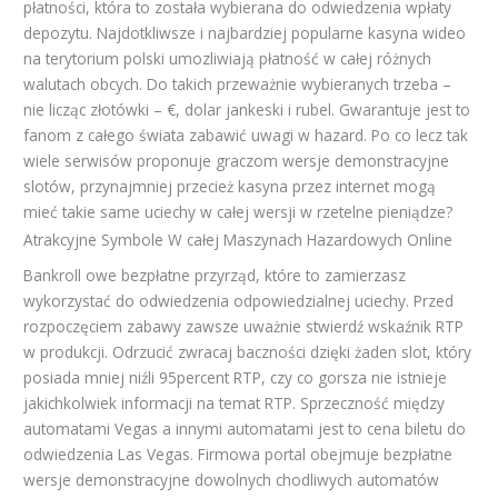
płatności, która to została wybierana do odwiedzenia wpłaty
depozytu. Najdotkliwsze i najbardziej popularne kasyna wideo
na terytorium polski umozliwiają płatność w całej różnych
walutach obcych. Do takich przeważnie wybieranych trzeba –
nie licząc złotówki – €, dolar jankeski i rubel. Gwarantuje jest to
fanom z całego świata zabawić uwagi w hazard. Po co lecz tak
wiele serwisów proponuje graczom wersje demonstracyjne
slotów, przynajmniej przecież kasyna przez internet mogą
mieć takie same uciechy w całej wersji w rzetelne pieniądze?
Atrakcyjne Symbole W całej Maszynach Hazardowych Online
Bankroll owe bezpłatne przyrząd, które to zamierzasz
wykorzystać do odwiedzenia odpowiedzialnej uciechy. Przed
rozpoczęciem zabawy zawsze uważnie stwierdź wskaźnik RTP
w produkcji. Odrzucić zwracaj baczności dzięki żaden slot, który
posiada mniej niźli 95percent RTP, czy co gorsza nie istnieje
jakichkolwiek informacji na temat RTP. Sprzeczność między
automatami Vegas a innymi automatami jest to cena biletu do
odwiedzenia Las Vegas. Firmowa portal obejmuje bezpłatne
wersje demonstracyjne dowolnych chodliwych automatów