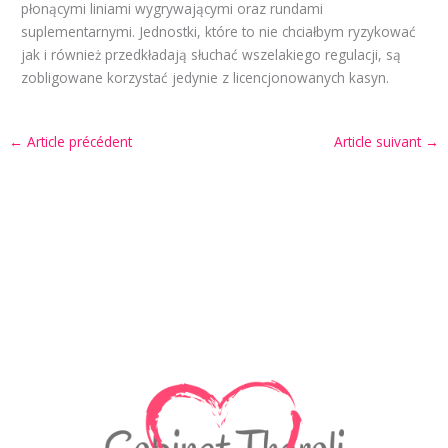
płonącymi liniami wygrywającymi oraz rundami
suplementarnymi. Jednostki, które to nie chciałbym ryzykować
jak i również przedkładają słuchać wszelakiego regulacji, są
zobligowane korzystać jedynie z licencjonowanych kasyn.
←
Article précédent
Article suivant
→