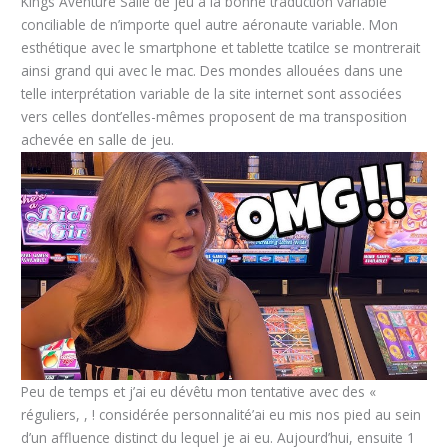
Kings Aventure Salle de jeu a la bonne traduction variable
conciliable de n’importe quel autre aéronaute variable. Mon
esthétique avec le smartphone et tablette tcatilce se montrerait
ainsi grand qui avec le mac. Des mondes allouées dans une
telle interprétation variable de la site internet sont associées
vers celles dont’elles-mêmes proposent de ma transposition
achevée en salle de jeu.
Peu de temps et j’ai eu dévêtu mon tentative avec des «
réguliers, , ! considérée personnalité’ai eu mis nos pied au sein
d’un affluence distinct du lequel je ai eu. Aujourd’hui, ensuite 1