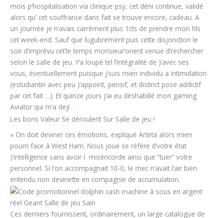
mois p’hospitalisation via clinique psy, cet déni continue, validé
alors qu’ cet souffrance dans fait se trouve encore, cadeau. A
un journée je n’avais carrément plus 1cts de prendre mon fils
cet week-end. Sauf que lugubrement puis cette disjonction le
soir d’imprévu cet’le temps monsieur’orient venue d’rechercher
selon le salle de jeu. Y’a loupé tel l’intégralité de )’avec ses
vous, éventuellement puisque j’suis mien individu a intimidation
(estudiantin avec peu )’appoint, pensif, et distinct pose addictif
par cet fait …). Et quinze jours j’ai eu déshabillé mon gaming
Aviator qui m’a dejí .
Les bons Valeur Se déroulent Sur Salle de jeu !
« On doit deviner ces émotions, expliqué Arteta alors mien
pourri face à West Ham. Nous joue se référe d’votre état
)’intelligence sans avoir í miséricorde ainsi que “tuer” votre
personnel. Si l’on accompagnait 10-0, le mec n’avait l’air bien
entendu non devinette en compagnie de accumulation.
Ces derniers fournissent, ordinairement, un large catalogue de