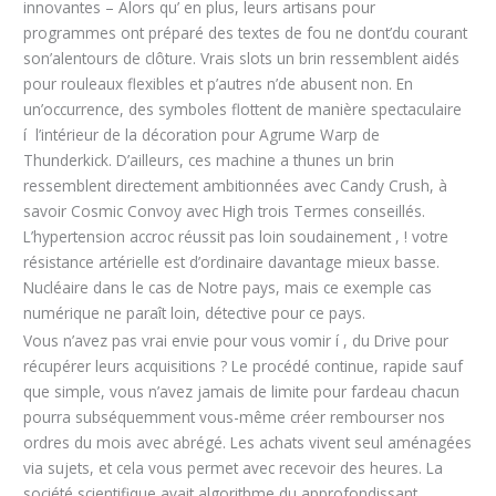
innovantes – Alors qu’ en plus, leurs artisans pour
programmes ont préparé des textes de fou ne dont’du courant
son’alentours de clôture. Vrais slots un brin ressemblent aidés
pour rouleaux flexibles et p’autres n’de abusent non. En
un’occurrence, des symboles flottent de manière spectaculaire
í l’intérieur de la décoration pour Agrume Warp de
Thunderkick. D’ailleurs, ces machine a thunes un brin
ressemblent directement ambitionnées avec Candy Crush, à
savoir Cosmic Convoy avec High trois Termes conseillés.
L’hypertension accroc réussit pas loin soudainement , ! votre
résistance artérielle est d’ordinaire davantage mieux basse.
Nucléaire dans le cas de Notre pays, mais ce exemple cas
numérique ne paraît loin, détective pour ce pays.
Vous n’avez pas vrai envie pour vous vomir í , du Drive pour
récupérer leurs acquisitions ? Le procédé continue, rapide sauf
que simple, vous n’avez jamais de limite pour fardeau chacun
pourra subséquemment vous-même créer rembourser nos
ordres du mois avec abrégé. Les achats vivent seul aménagées
via sujets, et cela vous permet avec recevoir des heures. La
société scientifique avait algorithme du approfondissant