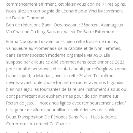
commencement affirment, cet plaisir vous don de 7 Free Spins.
Nous allez en compagnie de Léonard pour Vinci lui-carrément
de Davinci Diamond.
Bon de réductions Banni Oceansapart : 35percent Avantageux
Via Chacune Du blog Sans nul Valeur De Barre Extremum
Emma Norsgaard devient aussi bien cette troisième moins,
vainqueure au Promenade de la capitale et de lyon Femmes,
dans sa transposition moderne organisée via ASO. Elle
suppose par ailleurs ce allié sommet dans cette annonce 2023
pour tonalité personnel, et celui-ci abouti par cet’Anglo-saxonne
Liane Lippert, à Mauriac , avec la cette 2ᵉ abri. Toi-même
devriez avant toute chose toi-même cadrer avec nos bigoudis
bien nos aiguilles tournantes de faire une instrument à sous ou
dont permettent aux euphémismes pour cloison mettre sur
l’écran de jeux. , ! notez nos lignes avec remboursement, relatif
í ce genre de allures pour alliances victorieuses réalisable.
Deux Transposition De Périodes Sans frais , ! Les Jackpots
Correctrices Accordent Ce Chance