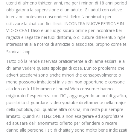
utenti di almeno thirteen anni, ma per i minori di 18 anni period
obbligatoria la supervisione di un adulto. Gli adulti con cattive
intenzioni potevano nascondersi dietro l’anonimato per
utilizzare la chat con fini illeciti. INCONTRA NUOVE PERSONE IN
VIDEO CHAT Diso è un luogo sicuro online per incontrare bei
ragazzi e ragazze nei tuoi dintorni, o di culture differenti. Single
interessanti alla ricerca di amicizie o associate, proprio come te.
Scarica L’app
Tutto ciò la rende riservata praticamente a chi ama esibirsi e a
chi ama vedere questa tipologia di cose. L’unico problema che
advert accedervi sono anche minori che consapevolmente o
meno possono imbattersi in visioni non opportune e consone
alla loro età. Ultimamente I nuovi Web consumer hanno
migliorato l’ esperienza con IRC , aggiungendo un po’ di grafica,
possibilità di guardare video youtube direttamente nella major
della pubblica, poi qualche altra cosina, ma resta pur sempre
limitato. Quindi ATTENZIONE a non esagerare ed approfittare
ed abusare dell’ anonimato offerto per offendere o recare
danno alle persone. I siti di chatitaly sono molto bene indicizzati