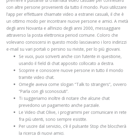
premere il pulsante di chiamata video casuale per connetterti
con altre persone provenienti da tutto il mondo. Puoi utilizzare
l’app per effettuare chiamate video a estranei casuali, il che è
un ottimo modo per incontrare nuove persone e amici. A metà
degli anni Novanta e all’inizio degli anni 2000, messaggiare
attraverso la posta elettronica period comune. Coloro che
volevano conoscersi in questo modo lasciavano i loro indirizzi
e-mail su vari portali o persino su riviste, per lo più giovani.
Se vuoi, puoi scriverti anche con l’utente in questione,
usando il field di chat apposito collocato a destra.
Scoprire e conoscere nuove persone in tutto il mondo
tramite video chat.
Omegle aveva come slogan “Talk to strangers”, ovvero
“Parla con gli sconosciuti”.
Ti suggeriamo inoltre di notare che alcune chat
prevedono un pagamento anche parziale.
Le Video chat Olive, i programmi per comunicare in rete
fra più utenti, sono sempre esistite.
Per uscire dal servizio, c’è il pulsante Stop che bloccherà
la ricerca di nuovi amici.