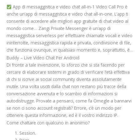
App di messaggistica e video chat all-in-1 Video Call Pro è
anche un’app di messaggistica e video chat all-in-one. L’app ti
consente di accedere alle migliori app gratuite di chat video al
mondo come… Zangi Private Messenger è un’app di
messaggistica serverless per effettuare chiamate vocali e video
ininterrotte, messaggistica rapida e privata, condivisione di file,
che funziona ovunque, in qualsiasi momento e, soprattutto, è…
Buddy – Live Video Chat Per Android
Di fronte a tale invenzione, lo sforzo che si sta facendo per
cercare di elaborare sistemi in grado di verificare l’età effettiva
di chi si iscrive ai social community diventa assolutamente
inutile. Una volta usciti dalla chat non restano più tracce della
conversazione avvenuta e lo scambio di informazioni si
autodistrugge. Provate a pensarci, come fa Omegle a bannarvi
se non ci sono account registrati? Errore, c’è un modo per
ottenere questa informazione, ed è il vostro indirizzo IP.
Come chattare con qualcuno in anonimo?
Session.