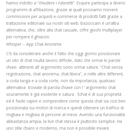
hanno indotto a “chiudere i rubinetti”. Esquire partecipa a diversi
programmi di affiliazione, grazie ai quali possiamo ricevere
commissioni per acquisti e-commerce di prodotti fatti grazie a
trattazione editoriale sui nostri siti web. Bazoocam è un’altra
alternativa, che, oltre alla chat casuale, offre giochi multiplayer
per rompere il ghiaccio.
Whisper – App Chat Anonime
C’è da considerare anche il fatto che oggi giorno posizionare
un sito di chat risulta lavoro difficile, dato che ormai le parole
chiavi attinenti all’ argomento sono ormai sature. “Chat senza
registrazione, chat anonima, chat libera”, e mille altre different,
a coda lunga e a coda corte, non da importanza, qualsiasi
alternativa troviate di parola chiave con l ‘ argomento chat
sicuramente è già esistente e satura . 5chat è di sua proprietà
ed è facile capire e comprendere come questa chat sia così ben
posizionata sui motori di ricerca e quindi ottenere un traffico di
migliaia e migliaia di persone al mese. Avendo una funzionalità
abbastanza ampia, la live chat stessa è piuttosto semplice. Ha
uno stile chiaro e moderno, ma non è possibile inviare