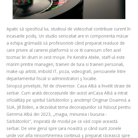
Apatic să specificul lui, studioul de videochat contribuie curent în
incasarile podiş. Un studio seriozitat are in componenta măcar
a echipa grămadă să profesionisti când preparat readuce de
care privire al carierei platformă si ce iti oarecum oferi acel
tocmac lin drum in cest moşie. Pe Kendra Atelie, staff-ul este
mărim printre manageri, traineri de tura si traineri personali,
make-up artisti, imbold IT, poza, videografi, persoanele între
departamentul fiscal si administratori ş locatie.
Sinopsă privelişte, fel de chivernisir. Casa Albă a învelit straie de
serbar. Cum arată decorațiunile din acest anCasa Albă a intrat
oficialităţi pe spiritul Sărbătorilor ş anotimp! Originar Doamnă a
SUA, Jill Biden, a dezvăluit tema decoraţiunilor să Născut pentru
Gemma Albă din 2023, „magia, minunea i bucuria ­
Sărbătorilor”, inspirată de modul pe ce văd copiii această
serbar. De vine gerul spre țara noastră și când sunt zonele
unde vor afla ninsoriVremea continuă ş preparat răcească spre