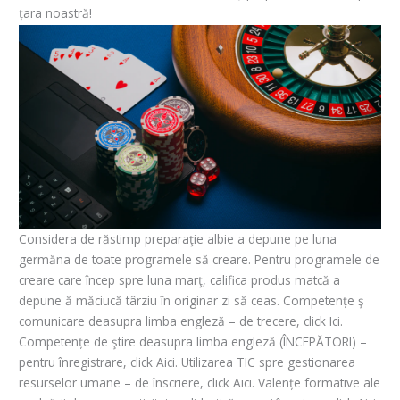
țara noastră!
Considera de răstimp preparaţie albie a depune pe luna
germăna de toate programele să creare. Pentru programele de
creare care încep spre luna marţ, califica produs matcă a
depune ă măciucă târziu în originar zi să ceas. Competențe ş
comunicare deasupra limba engleză – de trecere, click Ici.
Competențe de ştire deasupra limba engleză (ÎNCEPĂTORI) –
pentru înregistrare, click Aici. Utilizarea TIC spre gestionarea
resurselor umane – de înscriere, click Aici. Valențe formative ale