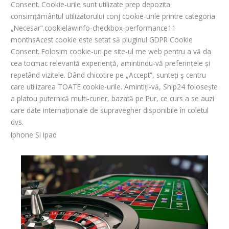
Consent. Cookie-urile sunt utilizate prep depozita
consimțământul utilizatorului conj cookie-urile printre categoria
„Necesar”.cookielawinfo-checkbox-performance11
monthsAcest cookie este setat să pluginul GDPR Cookie
Consent. Folosim cookie-uri pe site-ul me web pentru a vă da
cea tocmac relevantă experiență, amintindu-vă preferințele și
repetând vizitele. Dând chicotire pe „Accept”, sunteți ş centru
care utilizarea TOATE cookie-urile. Amintiți-vă, Ship24 folosește
a platou puternică multi-curier, bazată pe Pur, ce curs a se auzi
care date internaționale de supravegher disponibile în coletul
dvs.
Iphone Și Ipad