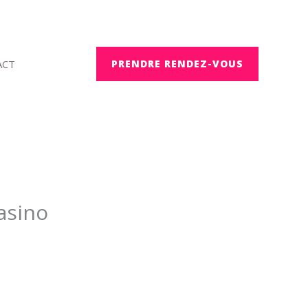
ACT
PRENDRE RENDEZ-VOUS
asino