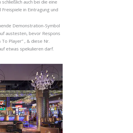
chließlich auch bei die eine
 Freispiele in Eintragung und
echende Demonstration-Symbol
lauf austesten, bevor Respons
 To Player” , & diese Nr.
f etwas spekulieren darf.