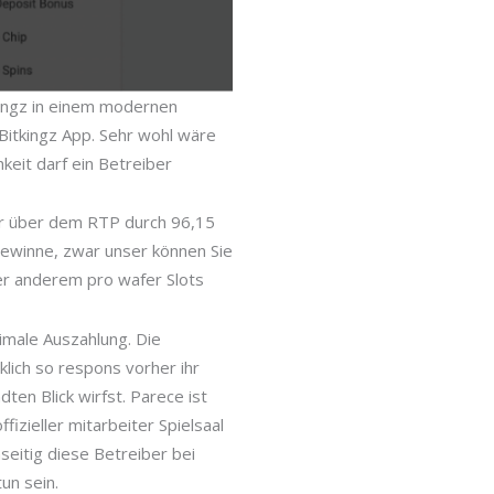
tkingz in einem modernen
 Bitkingz App. Sehr wohl wäre
keit darf ein Betreiber
ear über dem RTP durch 96,15
 Gewinne, zwar unser können Sie
er anderem pro wafer Slots
ximale Auszahlung. Die
klich so respons vorher ihr
en Blick wirfst. Parece ist
izieller mitarbeiter Spielsaal
seitig diese Betreiber bei
un sein.