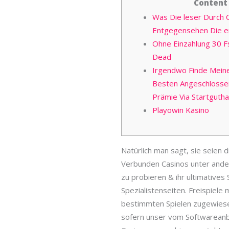
Content
Was Die leser Durch 
Entgegensehen Die er
Ohne Einzahlung 30 F
Dead
Irgendwo Finde Meine
Besten Angeschlossen
Prämie Via Startguth
Playowin Kasino
Natürlich man sagt, sie seien
Verbunden Casinos unter an
zu probieren & ihr ultimatives 
Spezialistenseiten.
Freispiele 
bestimmten Spielen zugewiesen
sofern unser vom Softwareanbi