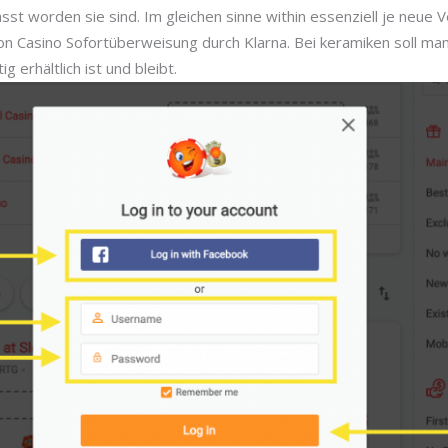
sst worden sie sind. Im gleichen sinne within essenziell je neue
n Casino Sofortüberweisung durch Klarna. Bei keramiken soll man
 erhältlich ist und bleibt.