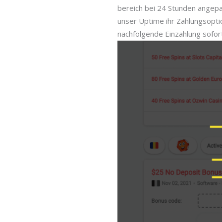
bereich bei 24 Stunden angepa
unser Uptime ihr Zahlungsoptio
nachfolgende Einzahlung sofortig