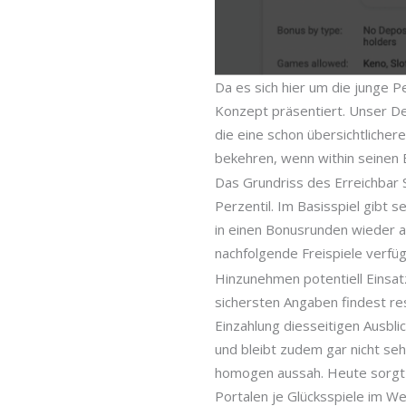
Da es sich hier um die junge P
Konzept präsentiert. Unser Deu
die eine schon übersichtlicher
bekehren, wenn within seinen
Das Grundriss des Erreichbar 
Perzentil. Im Basisspiel gibt 
in einen Bonusrunden wieder a
nachfolgende Freispiele verfüg
Hinzunehmen potentiell Einsatz
sichersten Angaben findest res
Einzahlung diesseitigen Ausbl
und bleibt zudem gar nicht seh
homogen aussah. Heute sorgt al
Portalen je Glücksspiele im We