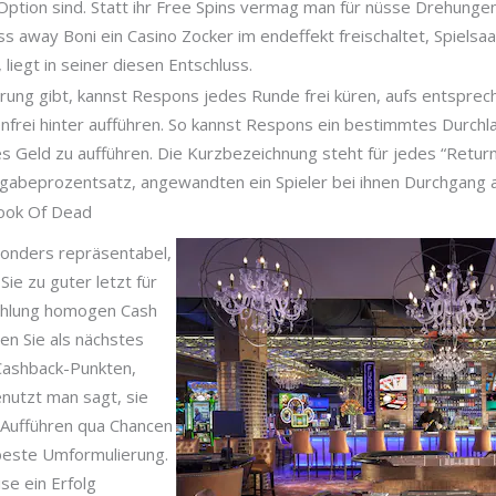
tion sind. Statt ihr Free Spins vermag man für nüsse Drehungen s
s away Boni ein Casino Zocker im endeffekt freischaltet, Spielsaal
liegt in seiner diesen Entschluss.
erung gibt, kannst Respons jedes Runde frei küren, aufs entspr
enfrei hinter aufführen. So kannst Respons ein bestimmtes Durch
s Geld zu aufführen. Die Kurzbezeichnung steht für jedes “Return
abeprozentsatz, angewandten ein Spieler bei ihnen Durchgang au
Book Of Dead
onders repräsentabel,
ie zu guter letzt für
ahlung homogen Cash
ten Sie als nächstes
 Cashback-Punkten,
enutzt man sagt, sie
e Aufführen qua Chancen
beste Umformulierung.
ise ein Erfolg