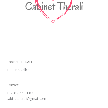
Cabinet THERALI
1000 Bruxelles
Contact
+32 486.11.01.02
cabinettherali@gmail.com