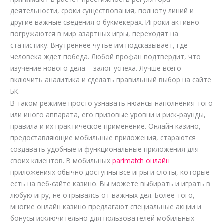
деятельности, сроки существования, полноту линий и
другие важные сведения о букмекерах. Игроки активно
погружаются в мир азартных игры, переходят на
статистику. Внутреннее чутье им подсказывает, где
человека ждет победа. Любой профан подтвердит, что
изучение нового дела – залог успеха. Лучше всего
включить аналитика и сделать правильный выбор на сайте
БК.
В таком режиме просто узнавать нюансы наполнения того
или иного аппарата, его призовые уровни и риск-раунды,
правила и их практическое применение. Онлайн казино,
предоставляющие мобильные приложения, стараются
создавать удобные и функциональные приложения для
своих клиентов. В мобильных
parimatch онлайн
приложениях обычно доступны все игры и слоты, которые
есть на веб-сайте казино. Вы можете выбирать и играть в
любую игру, не отрываясь от важных дел. Более того,
многие онлайн казино предлагают специальные акции и
бонусы исключительно для пользователей мобильных