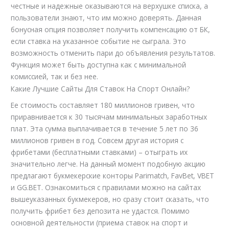
честные и надежные оказываются на верхушке списка, а
пользователи знают, что им можно доверять. Данная
бонусная опция позволяет получить компенсацию от БК,
если ставка на указанное событие не сыграла. Это
возможность отменить пари до объявления результатов.
Функция может быть доступна как с минимальной
комиссией, так и без нее.
Какие Лучшие Сайты Для Ставок На Спорт Онлайн?
Ее стоимость составляет 180 миллионов гривен, что
приравнивается к 30 тысячам минимальных заработных
плат. Эта сумма выплачивается в течение 5 лет по 36
миллионов гривен в год. Совсем другая история с
фрибетами (бесплатными ставками) – отыграть их
значительно легче. На данный момент подобную акцию
предлагают букмекерские конторы Parimatch, FavBet, VBET
и GG.BET. Ознакомиться с правилами можно на сайтах
вышеуказанных букмекеров, но сразу стоит сказать, что
получить фрибет без депозита не удастся. Помимо
основной деятельности (приема ставок на спорт и