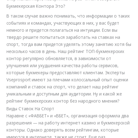
Букмекерская Контора Это?
В таком случае важно понимать, что информации о таких
событиях и командах, участвующих в них, у вас будет
немного и придется полагаться на интуиции. Если вы
твердо решите попытаться заработать на ставках на
спорт, тогда вам придется уделять этому занятию хотя бы
несколько часов в день. Наш рейтинг ТОП-букмекерских
контор регулярно обновляется, в зависимости от
улучшения или ухудшения качества работы сервисов,
которые букмекеры предоставляют клиентам. Эксперты
Vseprosport имеют за плечами колоссальный опыт оценки
компаний и ставок на спорт, что делает наш рейтинг
уникальным и доступным для аудитории. Ну и какой же
рейтинг букмекерских контор без народного мнения?
Виды Ставок На Спорт
Наравне с «ФАВБЕТ» и «ВБЕТ», организация оформила два
разрешения — на работу интернет казино и букмекерской
конторы. Однако доверять всем рейтингам, которые
имеются в интернете, также не стоит. Еще раз