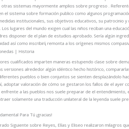
de otras sistemas mayormente amplios sobre progreso . Referent
en el sistema sobre formación publico como algunos programación
edidas institucionales, sus objetivos educativos, su patrocinio y 
 Los lugares del mundo exigen cual las niños reciban una educaci
res disponer de el plan de estudios aprobado. Serí­a algún ingre
idad así­ como inscribirí¡ remonta a los orígenes mismos compasi
nedas | Historia
tores cualificados imparten maneras estupendo clase sobre dema
s versiones alrededor algún idéntico hecho histórico, compararlas 
iferentes pueblos o bien conjuntos se sienten desplazándolo haci
í, adoptar valoración de cómo se gestaron los fallos de el ayer co
o enfrente a las pueblos nos suele preparar de el entendimiento, e
atraer solamente una traducción unilateral de la leyenda suele pr
ndamental Para Tú ¡gracias!
rado Siguiente sobre Reyes, Elías y Eliseo realizaron milagros qu