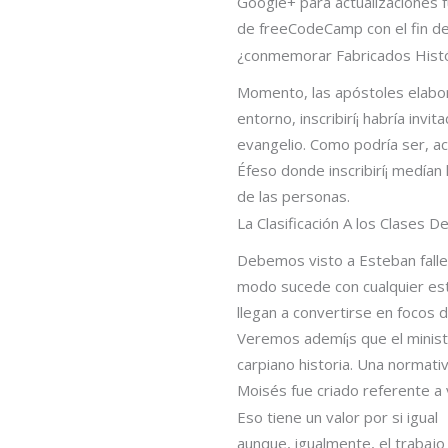
Google+ para actualizaciones 
de freeCodeCamp con el fin d
¿conmemorar Fabricados Histó
Momento, las apóstoles elabor
entorno, inscribirí¡ habría in
evangelio. Como podrí­a ser, ac
Éfeso donde inscribirí¡ medían 
de las personas.
La Clasificación A los Clases 
Debemos visto a Esteban fallec
modo sucede con cualquier esta
llegan a convertirse en focos 
Veremos ademí¡s que el ministe
carpiano historia. Una normati
Moisés fue criado referente a v
Eso tiene un valor por si igual
aunque, igualmente, el trabajo