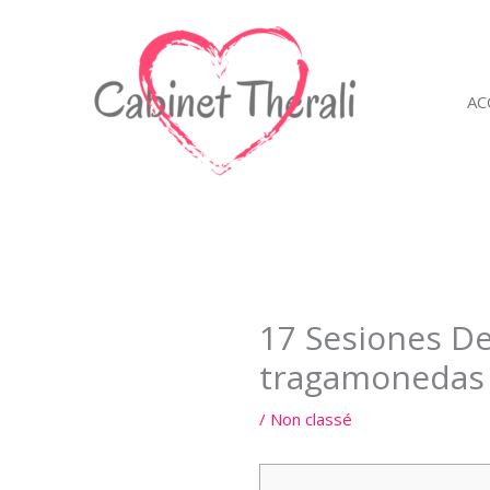
Aller
au
contenu
AC
17 Sesiones De
tragamonedas
/
Non classé