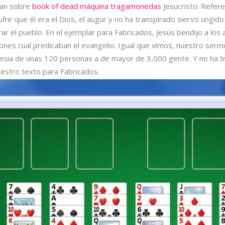
ían sobre
book of dead máquina tragamonedas
Jesucristo. Refere
sufrir que él era el Dios, el augur y no ha transpirado siervo ungi
strar el pueblo. En el ejemplar para Fabricados, Jesús bendijo a lo
iones cual predicaban el evangelio. Igual que vimos, nuestro ser
lesia de unas 120 personas a de mayor de 3,000 gente. Y no ha t
uestro texto para Fabricados.