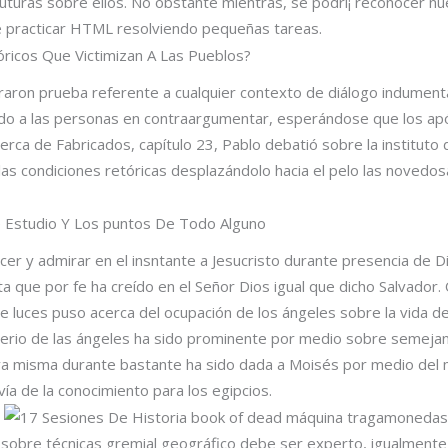
futuras sobre ellos. No obstante mientras, se podrí¡ reconocer 
e practicar HTML resolviendo pequeñas tareas.
ricos Que Victimizan A Las Pueblos?
aron prueba referente a cualquier contexto de diálogo indumenta
vitado a las personas en contraargumentar, esperándose que los a
erca de Fabricados, capítulo 23, Pablo debatió sobre la instituto 
las condiciones retóricas desplazándolo hacia el pelo las novedosa
De Estudio Y Los puntos De Todo Alguno
er y admirar en el insntante a Jesucristo durante presencia de D
 que por fe ha creído en el Señor Dios igual que dicho Salvador.
de luces puso acerca del ocupación de los ángeles sobre la vida de
rio de las ángeles ha sido prominente por medio sobre semejante
va misma durante bastante ha sido dada a Moisés por medio del m
í­a de la conocimiento para los egipcios.
 sobre técnicas gremial geográfico debe ser experto, igualmente