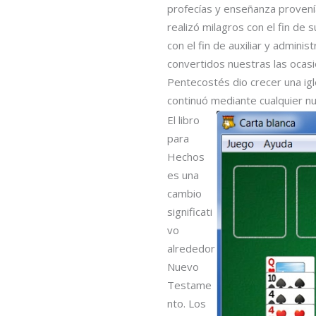
profecías y enseñanza proven
realizó milagros con el fin de 
con el fin de auxiliar y admini
convertidos nuestras las ocas
Pentecostés dio crecer una ig
continuó mediante cualquier n
El libro
para
Hechos
es una
cambio
significati
vo
alrededor
Nuevo
Testame
nto. Los