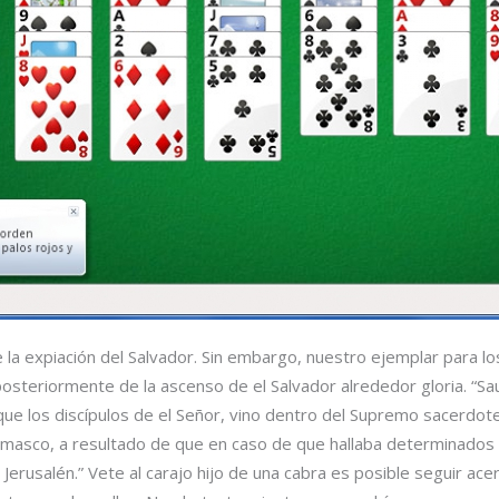
 la expiación del Salvador. Sin embargo, nuestro ejemplar para lo
posteriormente de la ascenso de el Salvador alrededor gloria. “Sa
 los discípulos de el Señor, vino dentro del Supremo sacerdote y
amasco, a resultado de que en caso de que hallaba determinado
 Jerusalén.” Vete al carajo hijo de una cabra es posible seguir ace