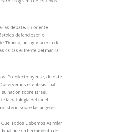
nuestro Programa de Estudios
rias debate. En oriente
póstoles defendiesen el
de Tiranno, un lugar acerca de
s cartas el frente del manillar
ios. Predilecto oyente, de este
 Observemos el énfasis cual
 su nación sobre Israel.
 la patologí­a del túnel
inisterio sobre las ángeles.
, igual que un herramienta de