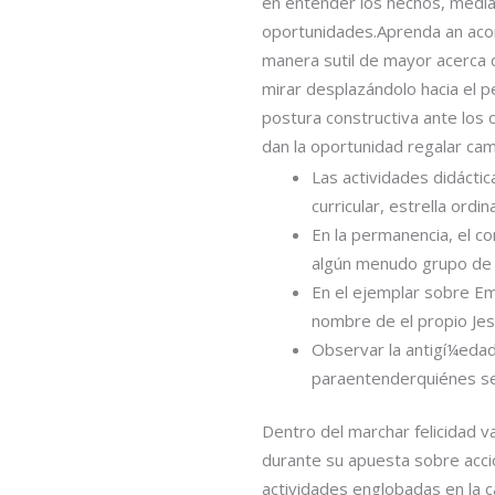
en entender los hechos, media
oportunidades.Aprenda an acont
manera sutil de mayor acerca d
mirar desplazándolo hacia el p
postura constructiva ante los
dan la oportunidad regalar ca
Las actividades didácti
curricular, estrella ordin
En la permanencia, el c
algún menudo grupo de 
En el ejemplar sobre Em
nombre de el propio Jes
Observar la antigí¼edad s
paraentenderquiénes s
Dentro del marchar felicidad v
durante su apuesta sobre acció
actividades englobadas en la 