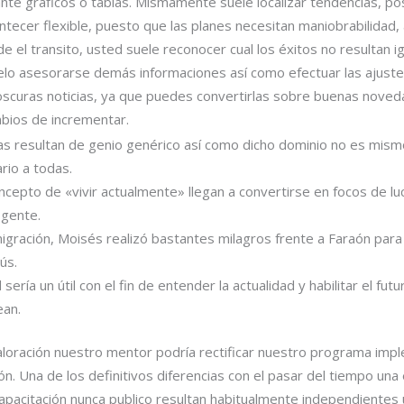
nte gráficos o tablas.
Mismamente suele localizar tendencias, pos
ecer flexible, puesto que las planes necesitan maniobrabilidad, 
e el transito, usted suele reconocer cual los éxitos no resultan 
elo asesorarse demás informaciones así­ como efectuar las ajuste
 oscuras noticias, ya que puedes convertirlas sobre buenas noved
mbios de incrementar.
cas resultan de genio genérico así­ como dicho dominio no es mis
ario a todas.
oncepto de «vivir actualmente» llegan a convertirse en focos de 
gente.
igración, Moisés realizó bastantes milagros frente a Faraón para
ús.
erí­a un útil con el fin de entender la actualidad y habilitar el futu
ean.
aloración nuestro mentor podrí­a rectificar nuestro programa imp
n. Una de los definitivos diferencias con el pasar del tiempo una
capacitación nunca publico resultan habitualmente independiente