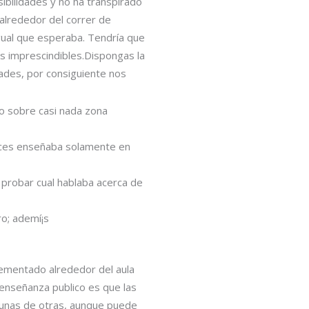
ibilidades y no ha transpirado
alrededor del correr de
igual que esperaba. Tendría que
s imprescindibles.Dispongas la
ades, por consiguiente nos
mo sobre casi nada zona
luces enseñaba solamente en
 probar cual hablaba acerca de
ro; ademí¡s
lementado alrededor del aula
 enseñanza publico es que las
s unas de otras, aunque puede