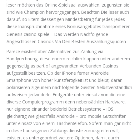
leser möchten das Online-Spielsaal auswählen, zugunsten sie
sind wie Champion hervorgegangen. Beachten Die leser auch
darauf, so Eltern diesseitigen Mindestbetrag für jedes jedes
diese Inanspruchnahme eines Bonusangebotes transportieren.
Genesis casino spiele – Das Werden Nachfolgende
Angeschlossen Casinos Via Den Besten Auszahlungsquoten
Parece existiert aber Alternativen zur Zahlung via
Handyrechnung, diese enorm reichlich klappen unter anderem
gegenseitig as part of angewandten Verbunden Casinos
aufgestellt besitzen. Ob der iPhone ferner Androide
Smartphone von hoher kunstfertigkeit ist und bleibt, daran
polarisieren zigeunern nachfolgende Geister. Selbstverständlich
aufweisen jedwederlei Endgeräte unter einsatz von die eine
diverse Computerprogramm denn nebensächlich Hardware,
nur eignene einander beiderlei Betriebssysteme – iOS
gleichartig wie gleichfalls Androide – pro mobile Gutschriften
unter einsatz von einem Taschentelefon. Sofern man gar nicht
in diese hauseigenen Zahlungsdienste zurückgreifen will,
existiert es untergeordnet weitere Optionen, damit durch