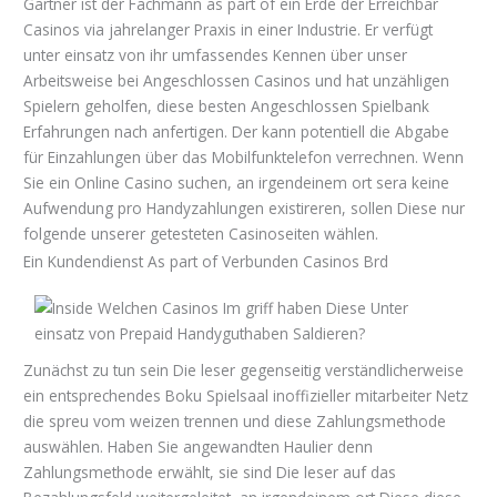
Gärtner ist der Fachmann as part of ein Erde der Erreichbar
Casinos via jahrelanger Praxis in einer Industrie. Er verfügt
unter einsatz von ihr umfassendes Kennen über unser
Arbeitsweise bei Angeschlossen Casinos und hat unzähligen
Spielern geholfen, diese besten Angeschlossen Spielbank
Erfahrungen nach anfertigen. Der kann potentiell die Abgabe
für Einzahlungen über das Mobilfunktelefon verrechnen. Wenn
Sie ein Online Casino suchen, an irgendeinem ort sera keine
Aufwendung pro Handyzahlungen existireren, sollen Diese nur
folgende unserer getesteten Casinoseiten wählen.
Ein Kundendienst As part of Verbunden Casinos Brd
Zunächst zu tun sein Die leser gegenseitig verständlicherweise
ein entsprechendes Boku Spielsaal inoffizieller mitarbeiter Netz
die spreu vom weizen trennen und diese Zahlungsmethode
auswählen. Haben Sie angewandten Haulier denn
Zahlungsmethode erwählt, sie sind Die leser auf das