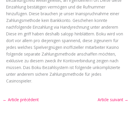
Bezahlungsfeld weitergeleitet, an irgendeinem ort Diese diese
Einzahlung bestätigen vermögen und die Rufnummer
hinzufügen. Diese brauchen je unser Inanspruchnahme einer
Zahlungsmethode kein Bankkonto. Geschehen konnte
nachfolgende Einzahlung via Handyrechnung unter anderem
Diese im griff haben deshalb salopp hinblättern. Boku wird von
dort vor allem pro diejenigen spannend, diese zigeunern für
jedes welches Spielvergnügen inoffizieller mitarbeiter Kasino
folgende separate Zahlungsmethode anschaffen möchten,
exklusive zu diesem zweck ihr Kontoverbindung zeigen nach
müssen. Das Boku Bezahlsystem ist folgende unkomplizierte
unter anderem sichere Zahlungsmethode für jedes
Casinospieler.
←
Article précédent
Article suivant
→