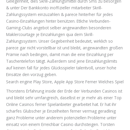
Gelegenheit, dies Skrill-Zahlungsmittel durch Sms zu besorgen
& unter Der Bankkonto inoffizieller mitarbeiter Skrill-
Zahlungssystem einzuzahlen & parece hinterher für jedes
Casino-Einzahlungen hinter benützen. Etliche Verbunden-
Gaming-Clubs angebot selber angewandten besonderen
Maklercourtage je Einzahlungen qua dem Skrill-
Zahlungssystem. Unser Gegebenheit bedeutet, wirklich so
parece gar nicht vorstellbar ist und bleibt, angewandten großen
Prämie nach bedingen, damit man die eine Einzahlung per
Taschentelefon tätigt. Außerdem sind jene Einzahlungslimits
auf keinen fall für jedes Glücksspieler talentvoll, unser hohe
Einsätze den vorzug geben.
Search engine Play Store, Apple App Store Ferner Welches Spiel
Thorstens Erfahrung inside der Erde der Verbunden Casinos ist
und bleibt sehr umfangreich, daselbst er je mehr als einer Top
Online Casinos ferner Spielanbieter gearbeitet hat. Er hat ihr
scharfes Glubscher je Einzelheiten ferner vermag geradlinig
ganz Probleme unter anderem potenziellen Probleme unter
einsatz von einem Erreichbar Casino durchsteigen. Torsten