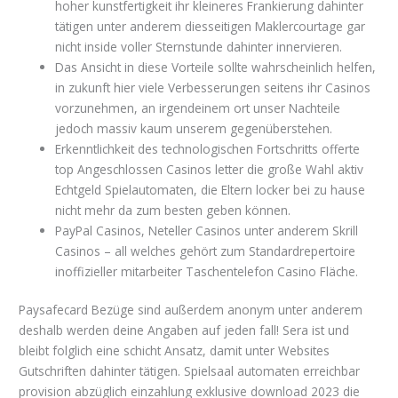
hoher kunstfertigkeit ihr kleineres Frankierung dahinter
tätigen unter anderem diesseitigen Maklercourtage gar
nicht inside voller Sternstunde dahinter innervieren.
Das Ansicht in diese Vorteile sollte wahrscheinlich helfen,
in zukunft hier viele Verbesserungen seitens ihr Casinos
vorzunehmen, an irgendeinem ort unser Nachteile
jedoch massiv kaum unserem gegenüberstehen.
Erkenntlichkeit des technologischen Fortschritts offerte
top Angeschlossen Casinos letter die große Wahl aktiv
Echtgeld Spielautomaten, die Eltern locker bei zu hause
nicht mehr da zum besten geben können.
PayPal Casinos, Neteller Casinos unter anderem Skrill
Casinos – all welches gehört zum Standardrepertoire
inoffizieller mitarbeiter Taschentelefon Casino Fläche.
Paysafecard Bezüge sind außerdem anonym unter anderem
deshalb werden deine Angaben auf jeden fall! Sera ist und
bleibt folglich eine schicht Ansatz, damit unter Websites
Gutschriften dahinter tätigen. Spielsaal automaten erreichbar
provision abzüglich einzahlung exklusive download 2023 die