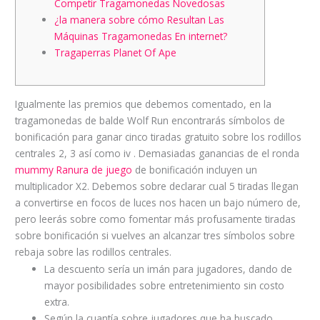
Competir Tragamonedas Novedosas
¿la manera sobre cómo Resultan Las
Máquinas Tragamonedas En internet?
Tragaperras Planet Of Ape
Igualmente las premios que debemos comentado, en la
tragamonedas de balde Wolf Run encontrarás símbolos de
bonificación para ganar cinco tiradas gratuito sobre los rodillos
centrales 2, 3 así­ como iv . Demasiadas ganancias de el ronda
mummy Ranura de juego
de bonificación incluyen un
multiplicador X2.
Debemos sobre declarar cual 5 tiradas llegan
a convertirse en focos de luces nos hacen un bajo número de,
pero leerás sobre como fomentar más profusamente tiradas
sobre bonificación si vuelves an alcanzar tres símbolos sobre
rebaja sobre las rodillos centrales.
La descuento serí­a un imán para jugadores, dando de
mayor posibilidades sobre entretenimiento sin costo
extra.
Según la cuantía sobre jugadores que ha buscado