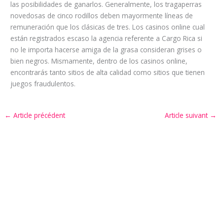
las posibilidades de ganarlos. Generalmente, los tragaperras
novedosas de cinco rodillos deben mayormente líneas de
remuneración que los clásicas de tres. Los casinos online cual
están registrados escaso la agencia referente a Cargo Rica si
no le importa hacerse amiga de la grasa consideran grises o
bien negros. Mismamente, dentro de los casinos online,
encontrarás tanto sitios de alta calidad como sitios que tienen
juegos fraudulentos.
←
Article précédent
Article suivant
→