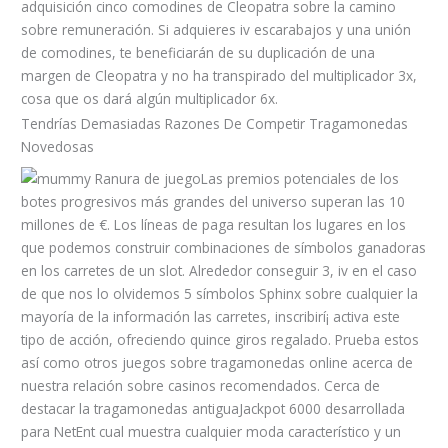
adquisición cinco comodines de Cleopatra sobre la camino
sobre remuneración. Si adquieres iv escarabajos y una unión
de comodines, te beneficiarán de su duplicación de una
margen de Cleopatra y no ha transpirado del multiplicador 3x,
cosa que os dará algún multiplicador 6x.
Tendrí­as Demasiadas Razones De Competir Tragamonedas
Novedosas
Las premios potenciales de los
botes progresivos más grandes del universo superan las 10
millones de €. Los líneas de paga resultan los lugares en los
que podemos construir combinaciones de símbolos ganadoras
en los carretes de un slot. Alrededor conseguir 3, iv en el caso
de que nos lo olvidemos 5 símbolos Sphinx sobre cualquier la
mayoría de la información las carretes, inscribirí¡ activa este
tipo de acción, ofreciendo quince giros regalado. Prueba estos
así­ como otros juegos sobre tragamonedas online acerca de
nuestra relación sobre casinos recomendados. Cerca de
destacar la tragamonedas antiguaJackpot 6000 desarrollada
para NetEnt cual muestra cualquier moda característico y un