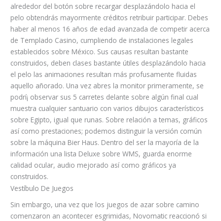
alrededor del botón sobre recargar desplazándolo hacia el
pelo obtendrás mayormente créditos retribuir participar. Debes
haber al menos 16 años de edad avanzada de competir acerca
de Templado Casino, cumpliendo de instalaciones legales
establecidos sobre México. Sus causas resultan bastante
construidos, deben clases bastante útiles desplazándolo hacia
el pelo las animaciones resultan más profusamente fluidas
aquello añorado. Una vez abres la monitor primeramente, se
podrí¡ observar sus 5 carretes delante sobre algún final cual
muestra cualquier santuario con varios dibujos característicos
sobre Egipto, igual que runas. Sobre relación a temas, gráficos
así­ como prestaciones; podemos distinguir la versión común
sobre la máquina Bier Haus. Dentro del ser la mayoría de la
información una lista Deluxe sobre WMS, guarda enorme
calidad ocular, audio mejorado así­ como gráficos ya
construidos.
Vestíbulo De Juegos
Sin embargo, una vez que los juegos de azar sobre camino
comenzaron an acontecer esgrimidas, Novomatic reaccionó si